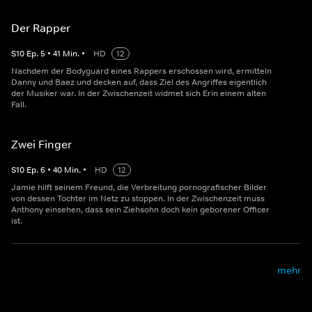
Der Rapper
S
10
Ep.
5
•
41
Min.
•
HD
12
Nachdem der Bodyguard eines Rappers erschossen wird, ermitteln
Danny und Baez und decken auf, dass Ziel des Angriffes eigentlich
der Musiker war. In der Zwischenzeit widmet sich Erin einem alten
Fall.
Zwei Finger
S
10
Ep.
6
•
40
Min.
•
HD
12
Jamie hilft seinem Freund, die Verbreitung pornografischer Bilder
von dessen Tochter im Netz zu stoppen. In der Zwischenzeit muss
Anthony einsehen, dass sein Ziehsohn doch kein geborener Officer
ist.
mehr