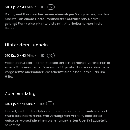
S
10
Ep.
2
•
40
Min.
•
HD
12
Danny und Baez werben einen ehemaligen Gangster an, um den
Mordfall an einem Restaurantbesitzer aufzuklären. Derweil
gelangt Frank eine pikante Liste mit Mitarbeiternamen in die
Hände.
Hinter dem Lächeln
S
10
Ep.
3
•
40
Min.
•
HD
16
Eddie und Officer Rachel müssen ein schreckliches Verbrechen in
einem Schwimmbad aufklären. Bald geraten Eddie und ihre neue
Vorgesetzte aneinander. Zwischenzeitlich bittet Jamie Erin um
Hilfe.
Zu allem fähig
S
10
Ep.
4
•
41
Min.
•
HD
12
Ein Fall, in dem das Opfer die Frau eines guten Freundes ist, geht
Frank besonders nahe. Erin verlangt von Anthony eine echte
Aufgabe, worauf sie einen bisher ungeklärten Überfall zugeteilt
bekommt.