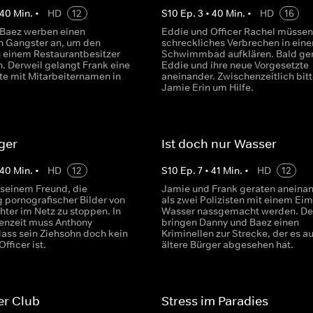
40
Min.
•
HD
12
S
10
Ep.
3
•
40
Min.
•
HD
16
Baez werben einen
Eddie und Officer Rachel müssen
 Gangster an, um den
schreckliches Verbrechen in ein
n einem Restaurantbesitzer
Schwimmbad aufklären. Bald ge
n. Derweil gelangt Frank eine
Eddie und ihre neue Vorgesetzte
ste mit Mitarbeiternamen in
aneinander. Zwischenzeitlich bitt
Jamie Erin um Hilfe.
ger
Ist doch nur Wasser
40
Min.
•
HD
12
S
10
Ep.
7
•
41
Min.
•
HD
12
 seinem Freund, die
Jamie und Frank geraten aneina
g pornografischer Bilder von
als zwei Polizisten mit einem Eim
hter im Netz zu stoppen. In
Wasser nassgemacht werden. De
enzeit muss Anthony
bringen Danny und Baez einen
dass sein Ziehsohn doch kein
Kriminellen zur Strecke, der es au
fficer ist.
ältere Bürger abgesehen hat.
er Club
Stress im Paradies