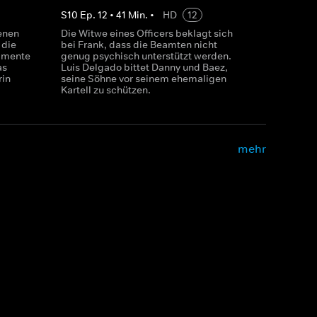
S
10
Ep.
12
•
41
Min.
•
HD
12
enen
Die Witwe eines Officers beklagt sich
 die
bei Frank, dass die Beamten nicht
amente
genug psychisch unterstützt werden.
as
Luis Delgado bittet Danny und Baez,
rin
seine Söhne vor seinem ehemaligen
Kartell zu schützen.
mehr