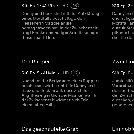
S
10
Ep.
1
•
41
Min.
•
HD
16
S
10
Ep.
2
•
Danny und Baez sind mit der Aufklärung
Danny und 
eines Mordfalls beschäftigt, den
ehemaligen
Hellseherin Maggie an sie
Mordfall a
herangetragen hat. In der Zwischenzeit
aufzukläre
fragt Franks ehemaliger Arbeitskollege
pikante Li
diesen nach Hilfe.
die Hände.
Der Rapper
Zwei Fin
S
10
Ep.
5
•
41
Min.
•
HD
12
S
10
Ep.
6
•
Nachdem der Bodyguard eines Rappers
Jamie hilft
erschossen wird, ermitteln Danny und
Verbreitun
Baez und decken auf, dass Ziel des
dessen Toc
Angriffes eigentlich der Musiker war. In
der Zwisch
der Zwischenzeit widmet sich Erin
einsehen, 
einem alten Fall.
geborener O
Das geschaufelte Grab
Ein nobl