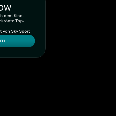
WOW
ch dem Kino.
ekrönte Top-
t von Sky Sport
MTL.