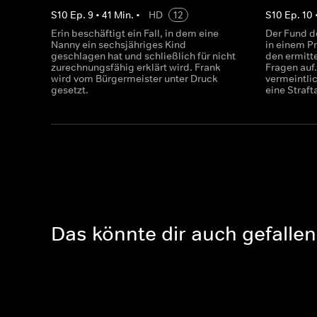
S
10
Ep.
9
•
41
Min.
•
HD
12
S
10
Ep.
10
Erin beschäftigt ein Fall, in dem eine
Der Fund d
Nanny ein sechsjähriges Kind
in einem Pr
geschlagen hat und schließlich für nicht
den ermitt
zurechnungsfähig erklärt wird. Frank
Fragen auf
wird vom Bürgermeister unter Druck
vermeintli
gesetzt.
eine Straft
Das könnte dir auch gefallen