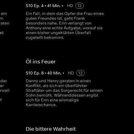
S
10
Ep.
4
•
41
Min.
•
HD
12
 ein
Ein Fall, in dem das Opfer die Frau eines
em
guten Freundes ist, geht Frank
raten
besonders nahe. Erin verlangt von
Anthony eine echte Aufgabe, worauf sie
et
einen bisher ungeklärten Überfall
zugeteilt bekommt.
Öl ins Feuer
S
10
Ep.
8
•
40
Min.
•
HD
12
nder
Danny und Henry geraten in einen
er
Konflikt, als sich ein überführter
rweil
Straftäter um das Sorgerecht für seinen
Sohn bemüht. Währenddessen ergibt
f
sich für Erin eine einmalige
Karrierechance.
Die bittere Wahrheit