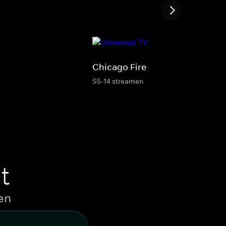
Chicago Fire
S5-14 streamen
t
en