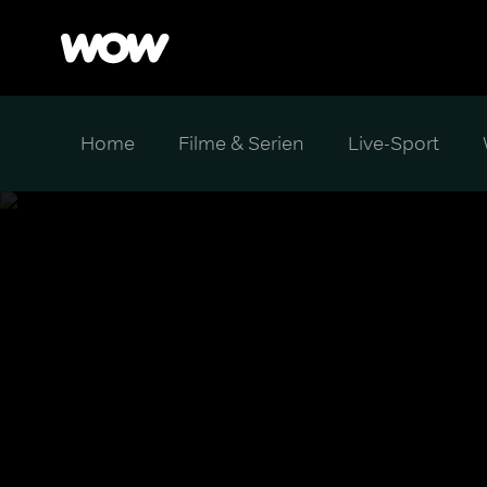
Home
Filme & Serien
Live-Sport