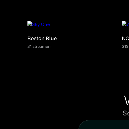
Boston Blue
NC
S1 streamen
S19
S