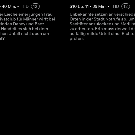
•
40
Min.
•
HD
12
S
10
Ep.
11
•
39
Min.
•
HD
12
er Leiche einer jungen Frau
Unbekannte setzen an verschied
ivatclub für Männer wirft bei
Orten in der Stadt Notrufe ab, um
elnden Danny und Baez
Sanitäter anzulocken und Medik
. Handelt es sich bei dem
zu erbeuten. Erin muss derweil d
chen Unfall nicht doch um
auffällig milde Urteil einer Richte
at?
prüfen.