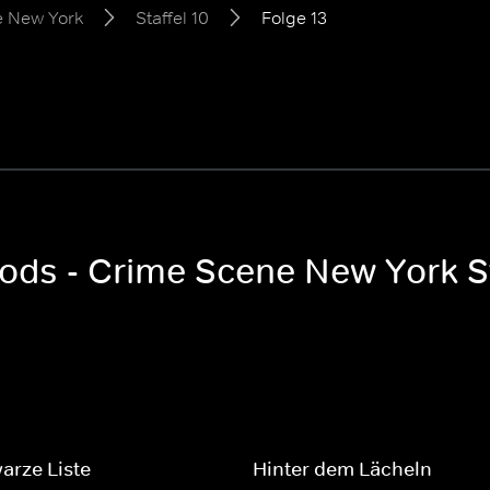
e New York
Staffel 10
Folge 13
oods - Crime Scene New York St
arze Liste
Hinter dem Lächeln