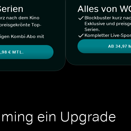
Serien
Alles von 
urz nach dem Kino
Blockbuster kurz na
Exklusive und preisg
preisgekrönte Top-
Serien.
Kompletter Live-Spor
igen Kombi-Abo mit
AB 34,97 
,98 € MTL.
aming ein Upgrade