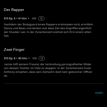
Der Rapper
S
10
Ep.
5
•
41
Min.
•
HD
12
Nachdem der Bodyguard eines Rappers erschossen wird, ermitteln
Danny und Baez und decken auf, dass Ziel des Angriffes eigentlich
der Musiker war. In der Zwischenzeit widmet sich Erin einem alten
Fall.
Zwei Finger
S
10
Ep.
6
•
40
Min.
•
HD
12
Jamie hilft seinem Freund, die Verbreitung pornografischer Bilder
von dessen Tochter im Netz zu stoppen. In der Zwischenzeit muss
Anthony einsehen, dass sein Ziehsohn doch kein geborener Officer
ist.
mehr