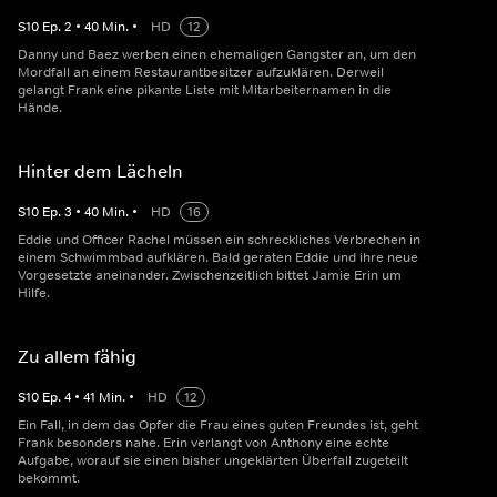
S
10
Ep.
2
•
40
Min.
•
HD
12
Danny und Baez werben einen ehemaligen Gangster an, um den
Mordfall an einem Restaurantbesitzer aufzuklären. Derweil
gelangt Frank eine pikante Liste mit Mitarbeiternamen in die
Hände.
Hinter dem Lächeln
S
10
Ep.
3
•
40
Min.
•
HD
16
Eddie und Officer Rachel müssen ein schreckliches Verbrechen in
einem Schwimmbad aufklären. Bald geraten Eddie und ihre neue
Vorgesetzte aneinander. Zwischenzeitlich bittet Jamie Erin um
Hilfe.
Zu allem fähig
S
10
Ep.
4
•
41
Min.
•
HD
12
Ein Fall, in dem das Opfer die Frau eines guten Freundes ist, geht
Frank besonders nahe. Erin verlangt von Anthony eine echte
Aufgabe, worauf sie einen bisher ungeklärten Überfall zugeteilt
bekommt.