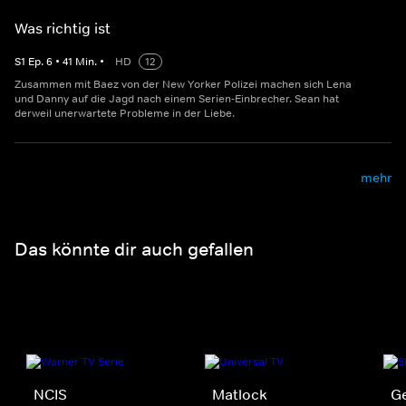
Was richtig ist
S
1
Ep.
6
•
41
Min.
•
HD
12
Zusammen mit Baez von der New Yorker Polizei machen sich Lena
und Danny auf die Jagd nach einem Serien-Einbrecher. Sean hat
derweil unerwartete Probleme in der Liebe.
mehr
Das könnte dir auch gefallen
NCIS
Matlock
Ge