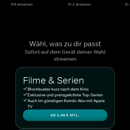
S19 streamen
S1-2 streamen
S1
Wähl, was zu dir passt
Sofort auf dem Gerät deiner Wahl
streamen
Filme & Serien
Blockbuster kurz nach dem Kino
Exklusive und preisgekrönte Top-Serien
Auch im günstigen Kombi-Abo mit Apple
TV
AB 5,98 € MTL.