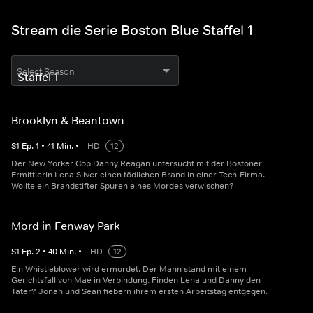
Stream die Serie Boston Blue Staffel 1
Select Season
Brooklyn & Beantown
S
1
Ep.
1
•
41
Min.
•
HD
12
Der New Yorker Cop Danny Reagan untersucht mit der Bostoner
Ermittlerin Lena Silver einen tödlichen Brand in einer Tech-Firma.
Wollte ein Brandstifter Spuren eines Mordes verwischen?
Mord in Fenway Park
S
1
Ep.
2
•
40
Min.
•
HD
12
Ein Whistleblower wird ermordet. Der Mann stand mit einem
Gerichtsfall von Mae in Verbindung. Finden Lena und Danny den
Täter? Jonah und Sean fiebern ihrem ersten Arbeitstag entgegen.