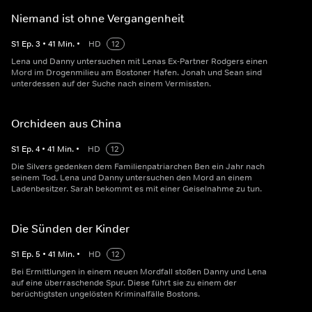
Niemand ist ohne Vergangenheit
S
1
Ep.
3
•
41
Min.
•
HD
12
Lena und Danny untersuchen mit Lenas Ex-Partner Rodgers einen
Mord im Drogenmilieu am Bostoner Hafen. Jonah und Sean sind
unterdessen auf der Suche nach einem Vermissten.
Orchideen aus China
S
1
Ep.
4
•
41
Min.
•
HD
12
Die Silvers gedenken dem Familienpatriarchen Ben ein Jahr nach
seinem Tod. Lena und Danny untersuchen den Mord an einem
Ladenbesitzer. Sarah bekommt es mit einer Geiselnahme zu tun.
Die Sünden der Kinder
S
1
Ep.
5
•
41
Min.
•
HD
12
Bei Ermittlungen in einem neuen Mordfall stoßen Danny und Lena
auf eine überraschende Spur. Diese führt sie zu einem der
berüchtigtsten ungelösten Kriminalfälle Bostons.