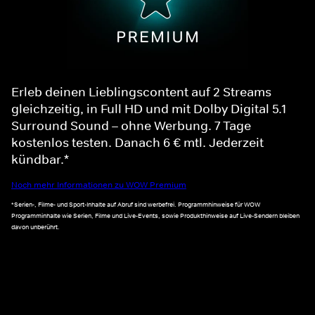
Erleb deinen Lieblingscontent auf 2 Streams
gleichzeitig, in Full HD und mit Dolby Digital 5.1
Surround Sound – ohne Werbung. 7 Tage
kostenlos testen. Danach 6 € mtl. Jederzeit
kündbar.*
Noch mehr Informationen zu WOW Premium
*Serien-, Filme- und Sport-Inhalte auf Abruf sind werbefrei. Programmhinweise für WOW
Programminhalte wie Serien, Filme und Live-Events, sowie Produkthinweise auf Live-Sendern bleiben
davon unberührt.