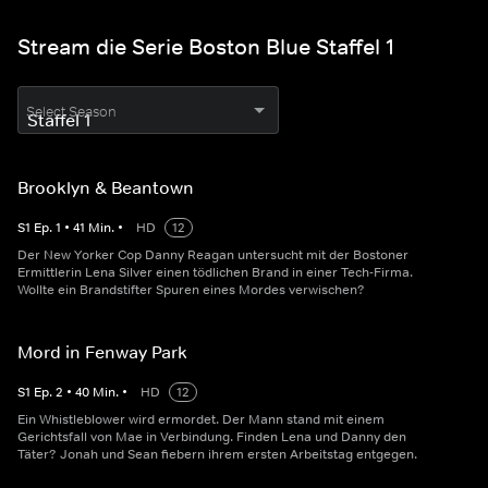
Stream die Serie Boston Blue Staffel 1
Select Season
Brooklyn & Beantown
S
1
Ep.
1
•
41
Min.
•
HD
12
Der New Yorker Cop Danny Reagan untersucht mit der Bostoner
Ermittlerin Lena Silver einen tödlichen Brand in einer Tech-Firma.
Wollte ein Brandstifter Spuren eines Mordes verwischen?
Mord in Fenway Park
S
1
Ep.
2
•
40
Min.
•
HD
12
Ein Whistleblower wird ermordet. Der Mann stand mit einem
Gerichtsfall von Mae in Verbindung. Finden Lena und Danny den
Täter? Jonah und Sean fiebern ihrem ersten Arbeitstag entgegen.