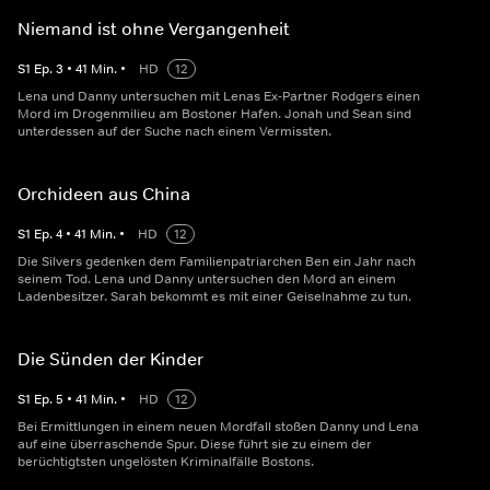
Niemand ist ohne Vergangenheit
S
1
Ep.
3
•
41
Min.
•
HD
12
Lena und Danny untersuchen mit Lenas Ex-Partner Rodgers einen
Mord im Drogenmilieu am Bostoner Hafen. Jonah und Sean sind
unterdessen auf der Suche nach einem Vermissten.
Orchideen aus China
S
1
Ep.
4
•
41
Min.
•
HD
12
Die Silvers gedenken dem Familienpatriarchen Ben ein Jahr nach
seinem Tod. Lena und Danny untersuchen den Mord an einem
Ladenbesitzer. Sarah bekommt es mit einer Geiselnahme zu tun.
Die Sünden der Kinder
S
1
Ep.
5
•
41
Min.
•
HD
12
Bei Ermittlungen in einem neuen Mordfall stoßen Danny und Lena
auf eine überraschende Spur. Diese führt sie zu einem der
berüchtigtsten ungelösten Kriminalfälle Bostons.