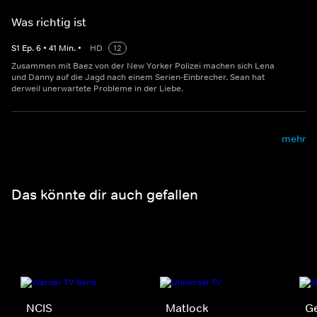
Was richtig ist
S
1
Ep.
6
•
41
Min.
•
HD
12
Zusammen mit Baez von der New Yorker Polizei machen sich Lena
und Danny auf die Jagd nach einem Serien-Einbrecher. Sean hat
derweil unerwartete Probleme in der Liebe.
mehr
Das könnte dir auch gefallen
NCIS
Matlock
Ge