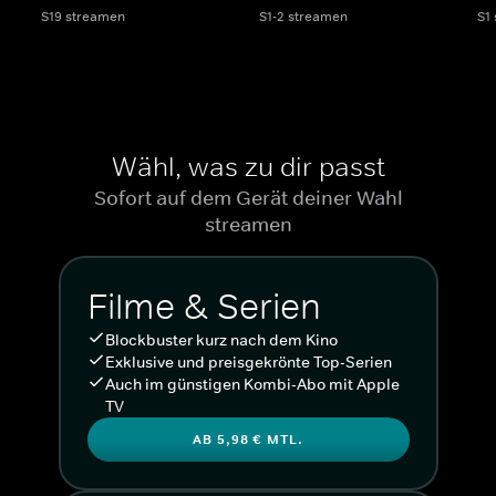
S19 streamen
S1-2 streamen
S1
Wähl, was zu dir passt
Sofort auf dem Gerät deiner Wahl
streamen
Filme & Serien
Blockbuster kurz nach dem Kino
Exklusive und preisgekrönte Top-Serien
Auch im günstigen Kombi-Abo mit Apple
TV
AB 5,98 € MTL.