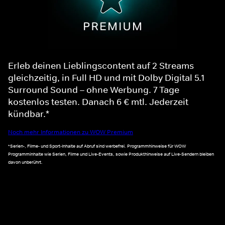
Erleb deinen Lieblingscontent auf 2 Streams
gleichzeitig, in Full HD und mit Dolby Digital 5.1
Surround Sound – ohne Werbung. 7 Tage
kostenlos testen. Danach 6 € mtl. Jederzeit
kündbar.*
Noch mehr Informationen zu WOW Premium
*Serien-, Filme- und Sport-Inhalte auf Abruf sind werbefrei. Programmhinweise für WOW
Programminhalte wie Serien, Filme und Live-Events, sowie Produkthinweise auf Live-Sendern bleiben
davon unberührt.