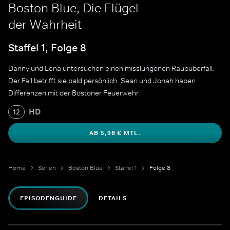
Boston Blue, Die Flügel
der Wahrheit
Staffel 1, Folge 8
Danny und Lena untersuchen einen misslungenen Raubüberfall.
Der Fall betrifft sie bald persönlich. Sean und Jonah haben
Differenzen mit der Bostoner Feuerwehr.
HD
12
AB 5,98 € MTL.
Home
Serien
Boston Blue
Staffel 1
Folge 8
EPISODENGUIDE
DETAILS