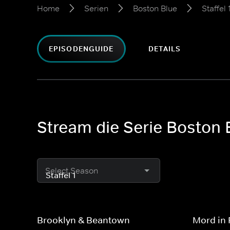
Home
Serien
Boston Blue
Staffel 
EPISODENGUIDE
DETAILS
Stream die Serie Boston B
Select Season
Brooklyn & Beantown
Mord in