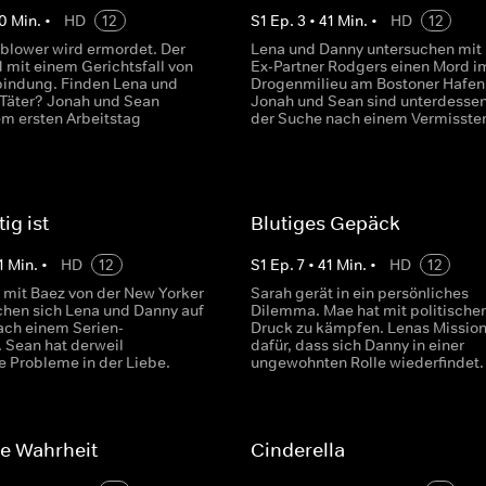
0
Min.
•
HD
12
S
1
Ep.
3
•
41
Min.
•
HD
12
eblower wird ermordet. Der
Lena und Danny untersuchen mit
 mit einem Gerichtsfall von
Ex-Partner Rodgers einen Mord i
bindung. Finden Lena und
Drogenmilieu am Bostoner Hafen
Täter? Jonah und Sean
Jonah und Sean sind unterdessen
em ersten Arbeitstag
der Suche nach einem Vermisste
ig ist
Blutiges Gepäck
1
Min.
•
HD
12
S
1
Ep.
7
•
41
Min.
•
HD
12
it Baez von der New Yorker
Sarah gerät in ein persönliches
chen sich Lena und Danny auf
Dilemma. Mae hat mit politisch
ach einem Serien-
Druck zu kämpfen. Lenas Mission
. Sean hat derweil
dafür, dass sich Danny in einer
e Probleme in der Liebe.
ungewohnten Rolle wiederfindet.
e Wahrheit
Cinderella