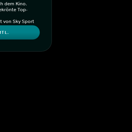
ch dem Kino.
ekrönte Top-
t von Sky Sport
MTL.