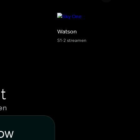
Watson
S1-2 streamen
t
en
WOW