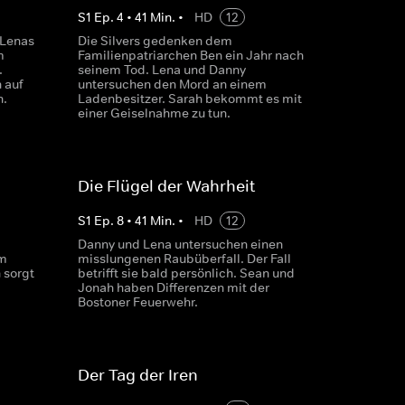
S
1
Ep.
4
•
41
Min.
•
HD
12
 Lenas
Die Silvers gedenken dem
m
Familienpatriarchen Ben ein Jahr nach
.
seinem Tod. Lena und Danny
 auf
untersuchen den Mord an einem
n.
Ladenbesitzer. Sarah bekommt es mit
einer Geiselnahme zu tun.
Die Flügel der Wahrheit
S
1
Ep.
8
•
41
Min.
•
HD
12
Danny und Lena untersuchen einen
em
misslungenen Raubüberfall. Der Fall
 sorgt
betrifft sie bald persönlich. Sean und
Jonah haben Differenzen mit der
Bostoner Feuerwehr.
Der Tag der Iren