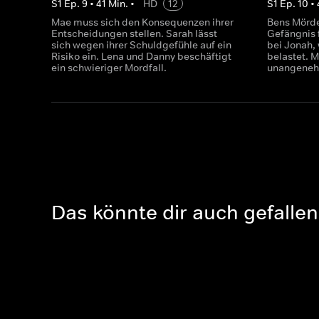
S
1
Ep.
9
•
41
Min.
•
HD
12
S
1
Ep.
10
•
Mae muss sich den Konsequenzen ihrer
Bens Mörd
Entscheidungen stellen. Sarah lässt
Gefängnis f
sich wegen ihrer Schuldgefühle auf ein
bei Jonah,
Risiko ein. Lena und Danny beschäftigt
belastet. 
ein schwieriger Mordfall.
unangenehm
Das könnte dir auch gefallen