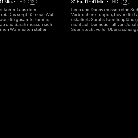
41
Min.
•
HD
12
S
1
Ep.
11
•
41
Min.
•
HD
12
er kommt aus dem
Lena und Danny müssen eine Seri
rei. Das sorgt für neue Wut
Verbrechen stoppen, bevor die L
 was die gesamte Familie
eskaliert. Sarahs Familienpläne 
Mae und Sarah müssen sich
nicht auf. Der neue Fall von Jona
en Wahrheiten stellen.
Sean steckt voller Überraschung