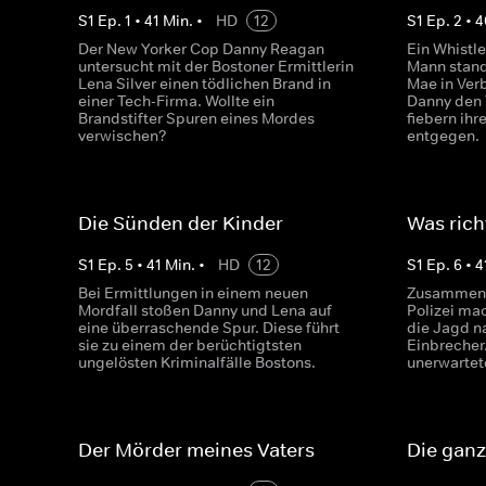
S
1
Ep.
1
•
41
Min.
•
HD
12
S
1
Ep.
2
•
4
Der New Yorker Cop Danny Reagan
Ein Whistl
untersucht mit der Bostoner Ermittlerin
Mann stand
Lena Silver einen tödlichen Brand in
Mae in Ver
einer Tech-Firma. Wollte ein
Danny den 
Brandstifter Spuren eines Mordes
fiebern ihr
verwischen?
entgegen.
Die Sünden der Kinder
Was richt
S
1
Ep.
5
•
41
Min.
•
HD
12
S
1
Ep.
6
•
4
Bei Ermittlungen in einem neuen
Zusammen m
Mordfall stoßen Danny und Lena auf
Polizei ma
eine überraschende Spur. Diese führt
die Jagd n
sie zu einem der berüchtigtsten
Einbrecher
ungelösten Kriminalfälle Bostons.
unerwartet
Der Mörder meines Vaters
Die ganz