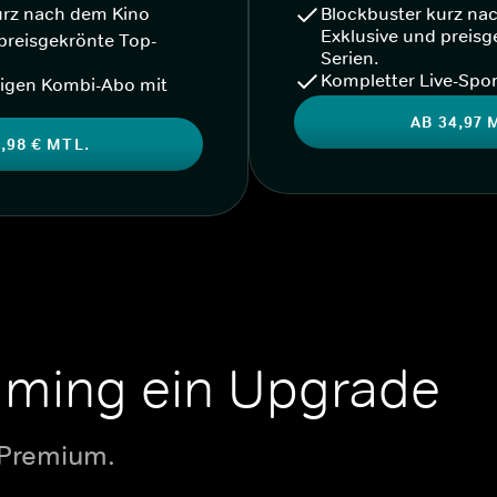
urz nach dem Kino
Blockbuster kurz na
Exklusive und preisg
preisgekrönte Top-
Serien.
Kompletter Live-Spor
igen Kombi-Abo mit
AB 34,97 
,98 € MTL.
aming ein Upgrade
 Premium.