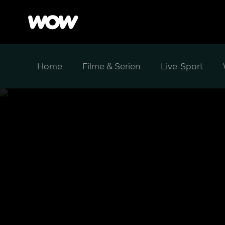
Home
Filme & Serien
Live-Sport