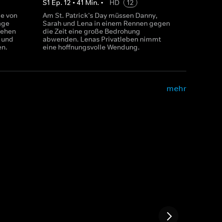
S
1
Ep.
12
•
41
Min.
•
HD
12
e von
Am St. Patrick's Day müssen Danny,
age
Sarah und Lena in einem Rennen gegen
gehen
die Zeit eine große Bedrohung
h und
abwenden. Lenas Privatleben nimmt
en.
eine hoffnungsvolle Wendung.
mehr