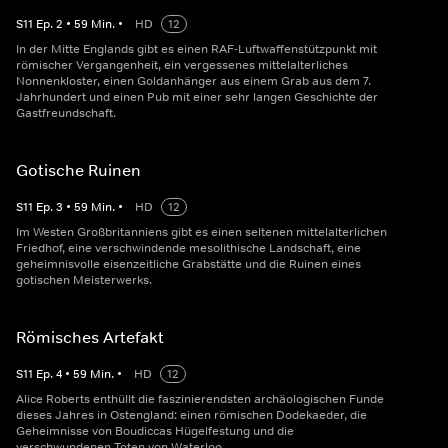
S
11
Ep.
2
•
59
Min.
•
HD
12
In der Mitte Englands gibt es einen RAF-Luftwaffenstützpunkt mit
römischer Vergangenheit, ein vergessenes mittelalterliches
Nonnenkloster, einen Goldanhänger aus einem Grab aus dem 7.
Jahrhundert und einen Pub mit einer sehr langen Geschichte der
Gastfreundschaft.
Gotische Ruinen
S
11
Ep.
3
•
59
Min.
•
HD
12
Im Westen Großbritanniens gibt es einen seltenen mittelalterlichen
Friedhof, eine verschwindende mesolithische Landschaft, eine
geheimnisvolle eisenzeitliche Grabstätte und die Ruinen eines
gotischen Meisterwerks.
Römisches Artefakt
S
11
Ep.
4
•
59
Min.
•
HD
12
Alice Roberts enthüllt die faszinierendsten archäologischen Funde
dieses Jahres in Ostengland: einen römischen Dodekaeder, die
Geheimnisse von Boudiccas Hügelfestung und die
verschwundenen Toten von Waterloo.