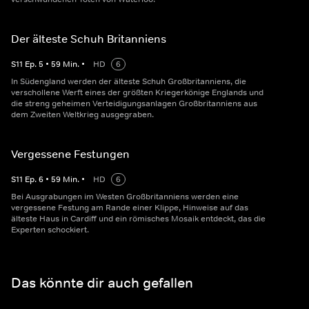
Der älteste Schuh Britanniens
S
11
Ep.
5
•
59
Min.
•
HD
6
In Südengland werden der älteste Schuh Großbritanniens, die
verschollene Werft eines der größten Kriegerkönige Englands und
die streng geheimen Verteidigungsanlagen Großbritanniens aus
dem Zweiten Weltkrieg ausgegraben.
Vergessene Festungen
S
11
Ep.
6
•
59
Min.
•
HD
6
Bei Ausgrabungen im Westen Großbritanniens werden eine
vergessene Festung am Rande einer Klippe, Hinweise auf das
älteste Haus in Cardiff und ein römisches Mosaik entdeckt, das die
Experten schockiert.
Das könnte dir auch gefallen