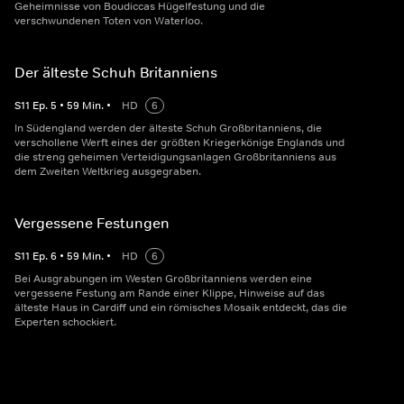
Geheimnisse von Boudiccas Hügelfestung und die
verschwundenen Toten von Waterloo.
Der älteste Schuh Britanniens
S
11
Ep.
5
•
59
Min.
•
HD
6
In Südengland werden der älteste Schuh Großbritanniens, die
verschollene Werft eines der größten Kriegerkönige Englands und
die streng geheimen Verteidigungsanlagen Großbritanniens aus
dem Zweiten Weltkrieg ausgegraben.
Vergessene Festungen
S
11
Ep.
6
•
59
Min.
•
HD
6
Bei Ausgrabungen im Westen Großbritanniens werden eine
vergessene Festung am Rande einer Klippe, Hinweise auf das
älteste Haus in Cardiff und ein römisches Mosaik entdeckt, das die
Experten schockiert.