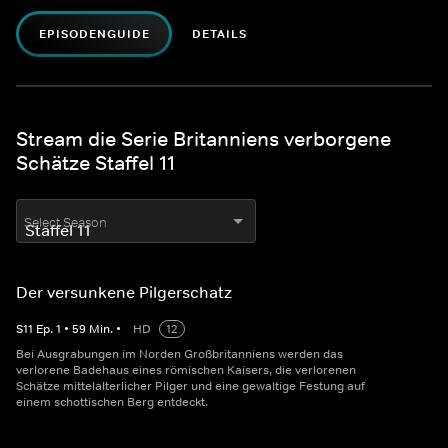
EPISODENGUIDE
DETAILS
Stream die Serie Britanniens verborgene
Schätze Staffel 11
Select Season
Der versunkene Pilgerschatz
S
11
Ep.
1
•
59
Min.
•
HD
12
Bei Ausgrabungen im Norden Großbritanniens werden das
verlorene Badehaus eines römischen Kaisers, die verlorenen
Schätze mittelalterlicher Pilger und eine gewaltige Festung auf
einem schottischen Berg entdeckt.