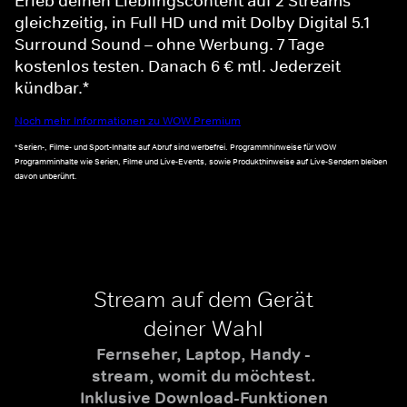
Erleb deinen Lieblingscontent auf 2 Streams
gleichzeitig, in Full HD und mit Dolby Digital 5.1
Surround Sound – ohne Werbung. 7 Tage
kostenlos testen. Danach 6 € mtl. Jederzeit
kündbar.*
Noch mehr Informationen zu WOW Premium
*Serien-, Filme- und Sport-Inhalte auf Abruf sind werbefrei. Programmhinweise für WOW
Programminhalte wie Serien, Filme und Live-Events, sowie Produkthinweise auf Live-Sendern bleiben
davon unberührt.
Stream auf dem Gerät
deiner Wahl
Fernseher, Laptop, Handy -
stream, womit du möchtest.
Inklusive Download-Funktionen