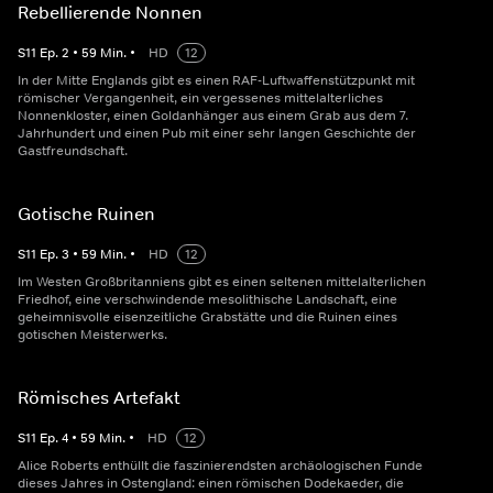
Rebellierende Nonnen
S
11
Ep.
2
•
59
Min.
•
HD
12
In der Mitte Englands gibt es einen RAF-Luftwaffenstützpunkt mit
römischer Vergangenheit, ein vergessenes mittelalterliches
Nonnenkloster, einen Goldanhänger aus einem Grab aus dem 7.
Jahrhundert und einen Pub mit einer sehr langen Geschichte der
Gastfreundschaft.
Gotische Ruinen
S
11
Ep.
3
•
59
Min.
•
HD
12
Im Westen Großbritanniens gibt es einen seltenen mittelalterlichen
Friedhof, eine verschwindende mesolithische Landschaft, eine
geheimnisvolle eisenzeitliche Grabstätte und die Ruinen eines
gotischen Meisterwerks.
Römisches Artefakt
S
11
Ep.
4
•
59
Min.
•
HD
12
Alice Roberts enthüllt die faszinierendsten archäologischen Funde
dieses Jahres in Ostengland: einen römischen Dodekaeder, die