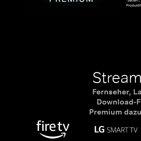
*Serien-
Produkth
Stream
Fernseher, L
Download-Fu
Premium dazu,