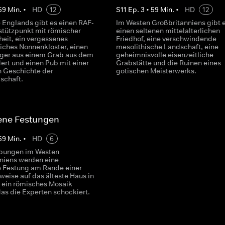
59
Min.
•
HD
12
S
11
Ep.
3
•
59
Min.
•
HD
12
e Englands gibt es einen RAF-
Im Westen Großbritanniens gibt 
stützpunkt mit römischer
einen seltenen mittelalterlichen
eit, ein vergessenes
Friedhof, eine verschwindende
liches Nonnenkloster, einen
mesolithische Landschaft, eine
ger aus einem Grab aus dem
geheimnisvolle eisenzeitliche
ert und einen Pub mit einer
Grabstätte und die Ruinen eines
n Geschichte der
gotischen Meisterwerks.
schaft.
ene Festungen
59
Min.
•
HD
6
abungen im Westen
niens werden eine
 Festung am Rande einer
weise auf das älteste Haus in
d ein römisches Mosaik
das die Experten schockiert.