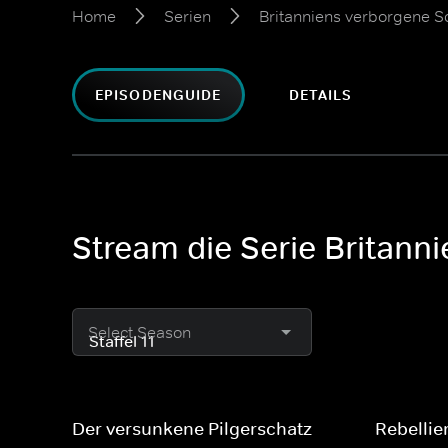
Home
Serien
Britanniens verborgene S
EPISODENGUIDE
DETAILS
Stream die Serie Britanni
Select Season
Der versunkene Pilgerschatz
Rebelli