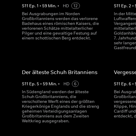
S
11
Ep.
1
•
59
Min.
•
HD
12
S
11
Ep.
2
•
Bei Ausgrabungen im Norden
In der Mitt
Großbritanniens werden das verlorene
Luftwaffen
Badehaus eines römischen Kaisers, die
Vergangenh
verlorenen Schätze mittelalterlicher
mittelalter
Pilger und eine gewaltige Festung auf
Goldanhän
einem schottischen Berg entdeckt.
7. Jahrhund
sehr lange
Gastfreund
Der älteste Schuh Britanniens
Vergess
S
11
Ep.
5
•
59
Min.
•
HD
6
S
11
Ep.
6
•
In Südengland werden der älteste
Bei Ausgr
Schuh Großbritanniens, die
Großbritan
verschollene Werft eines der größten
vergessene
Kriegerkönige Englands und die streng
Klippe, Hin
geheimen Verteidigungsanlagen
Cardiff un
Großbritanniens aus dem Zweiten
entdeckt, 
Weltkrieg ausgegraben.