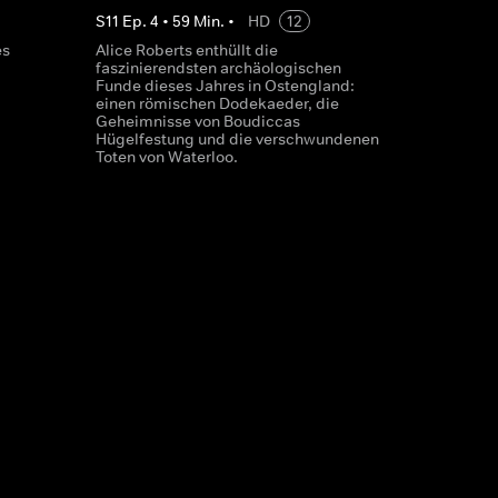
S
11
Ep.
4
•
59
Min.
•
HD
12
es
Alice Roberts enthüllt die
faszinierendsten archäologischen
Funde dieses Jahres in Ostengland:
einen römischen Dodekaeder, die
Geheimnisse von Boudiccas
Hügelfestung und die verschwundenen
Toten von Waterloo.