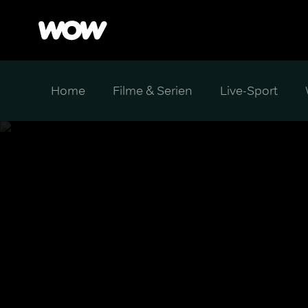
Home
Filme & Serien
Live-Sport