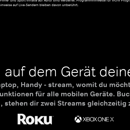
, Filme- und Sport-Inhalte auf Abruf sind werbefrei. Programmhinweise für WOW Progr
inweise auf Live-Sendern bleiben davon unberührt.
 auf dem Gerät dein
aptop, Handy - stream, womit du möchte
nktionen für alle mobilen Geräte. B
 stehen dir zwei Streams gleichzeitig 