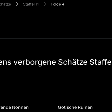
chätze
Staffel 11
Folge 4
ens verborgene Schätze Staffel
erende Nonnen
Gotische Ruinen