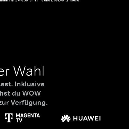
amminhalte wie Serien, Filme und Live-Events, sowie
er Wahl
st. Inklusive
uchst du WOW
zur Verfügung.