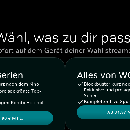
Wähl, was zu dir pass
ofort auf dem Gerät deiner Wahl stream
Serien
Alles von 
urz nach dem Kino
Blockbuster kurz na
Exklusive und preisg
preisgekrönte Top-
Serien.
Kompletter Live-Spor
igen Kombi-Abo mit
AB 34,97 
,98 € MTL.