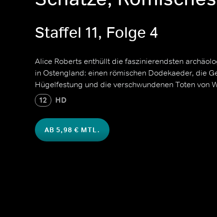
Staffel 11, Folge 4
Alice Roberts enthüllt die faszinierendsten archäo
in Ostengland: einen römischen Dodekaeder, die G
Hügelfestung und die verschwundenen Toten von W
12
HD
AB 5,98 € MTL.