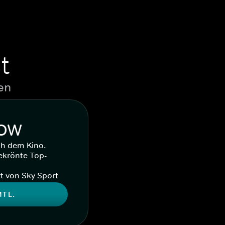
t
en
WOW
ch dem Kino.
ekrönte Top-
t von Sky Sport
MTL.