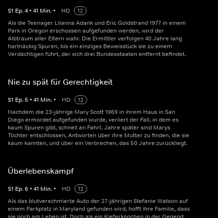
S
1
Ep.
4
•
41
Min.
•
HD
12
Als die Teenager Llianna Adank und Eric Goldstrand 1977 in einem
Park in Oregon erschossen aufgefunden werden, wird der
Albtraum aller Eltern wahr. Die Ermittler verfolgen 40 Jahre lang
hartnäckig Spuren, bis ein einziges Beweisstück sie zu einem
Verdächtigen führt, der sich drei Bundesstaaten entfernt befindet.
Nie zu spät für Gerechtigkeit
S
1
Ep.
5
•
41
Min.
•
HD
12
Nachdem die 23-jährige Mary Scott 1969 in ihrem Haus in San
Diego ermordet aufgefunden wurde, verliert der Fall, in dem es
kaum Spuren gibt, schnell an Fahrt. Jahre später sind Marys
Töchter entschlossen, Antworten über ihre Mutter zu finden, die sie
kaum kannten, und über ein Verbrechen, das 50 Jahre zurückliegt.
Überlebenskampf
S
1
Ep.
6
•
41
Min.
•
HD
12
Als das blutverschmierte Auto der 27-jährigen Stefanie Watson auf
einem Parkplatz in Maryland gefunden wird, hofft ihre Familie, dass
sie noch am Leben ist. Doch als ein Kieferknochen in der Gegend