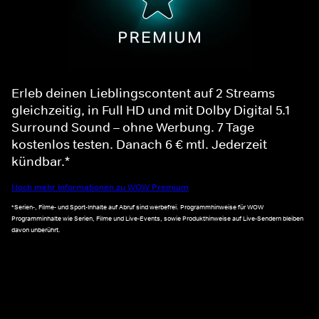
Erleb deinen Lieblingscontent auf 2 Streams
gleichzeitig, in Full HD und mit Dolby Digital 5.1
Surround Sound – ohne Werbung. 7 Tage
kostenlos testen. Danach 6 € mtl. Jederzeit
kündbar.*
Noch mehr Informationen zu WOW Premium
*Serien-, Filme- und Sport-Inhalte auf Abruf sind werbefrei. Programmhinweise für WOW
Programminhalte wie Serien, Filme und Live-Events, sowie Produkthinweise auf Live-Sendern bleiben
davon unberührt.