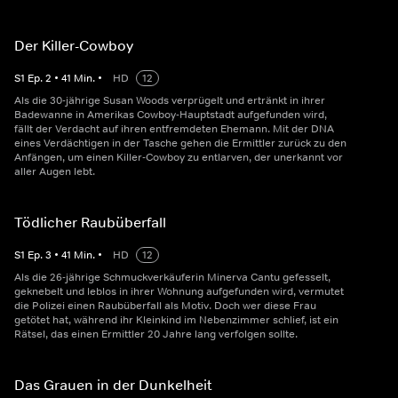
Der Killer-Cowboy
S
1
Ep.
2
•
41
Min.
•
HD
12
Als die 30-jährige Susan Woods verprügelt und ertränkt in ihrer
Badewanne in Amerikas Cowboy-Hauptstadt aufgefunden wird,
fällt der Verdacht auf ihren entfremdeten Ehemann. Mit der DNA
eines Verdächtigen in der Tasche gehen die Ermittler zurück zu den
Anfängen, um einen Killer-Cowboy zu entlarven, der unerkannt vor
aller Augen lebt.
Tödlicher Raubüberfall
S
1
Ep.
3
•
41
Min.
•
HD
12
Als die 26-jährige Schmuckverkäuferin Minerva Cantu gefesselt,
geknebelt und leblos in ihrer Wohnung aufgefunden wird, vermutet
die Polizei einen Raubüberfall als Motiv. Doch wer diese Frau
getötet hat, während ihr Kleinkind im Nebenzimmer schlief, ist ein
Rätsel, das einen Ermittler 20 Jahre lang verfolgen sollte.
Das Grauen in der Dunkelheit