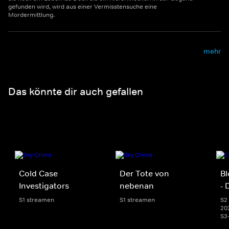
gefunden wird, wird aus einer Vermisstensuche eine
Mordermittlung.
mehr
Das könnte dir auch gefallen
Cold Case
Der Tote von
Bl
Investigators
nebenan
- 
S1 streamen
S1 streamen
S2 
20
S3