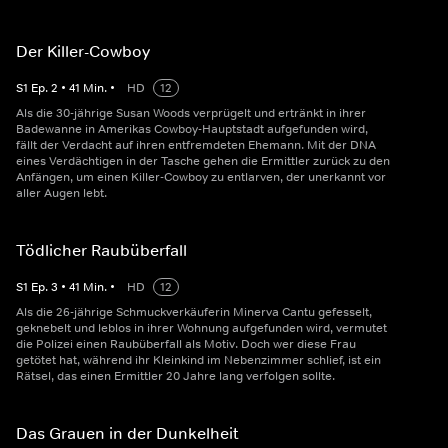
Der Killer-Cowboy
S
1
Ep.
2
•
41
Min.
•
HD
12
Als die 30-jährige Susan Woods verprügelt und ertränkt in ihrer
Badewanne in Amerikas Cowboy-Hauptstadt aufgefunden wird,
fällt der Verdacht auf ihren entfremdeten Ehemann. Mit der DNA
eines Verdächtigen in der Tasche gehen die Ermittler zurück zu den
Anfängen, um einen Killer-Cowboy zu entlarven, der unerkannt vor
aller Augen lebt.
Tödlicher Raubüberfall
S
1
Ep.
3
•
41
Min.
•
HD
12
Als die 26-jährige Schmuckverkäuferin Minerva Cantu gefesselt,
geknebelt und leblos in ihrer Wohnung aufgefunden wird, vermutet
die Polizei einen Raubüberfall als Motiv. Doch wer diese Frau
getötet hat, während ihr Kleinkind im Nebenzimmer schlief, ist ein
Rätsel, das einen Ermittler 20 Jahre lang verfolgen sollte.
Das Grauen in der Dunkelheit