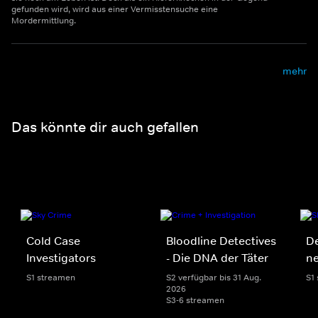
gefunden wird, wird aus einer Vermisstensuche eine
Mordermittlung.
mehr
Das könnte dir auch gefallen
Cold Case
Bloodline Detectives
De
Investigators
- Die DNA der Täter
n
S1 streamen
S2 verfügbar bis 31 Aug.
S1
2026
S3-6 streamen