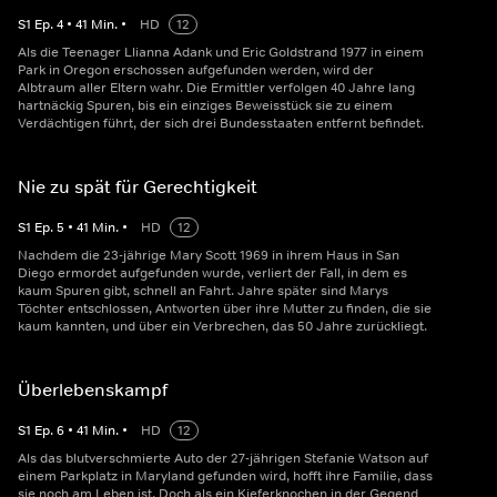
S
1
Ep.
4
•
41
Min.
•
HD
12
Als die Teenager Llianna Adank und Eric Goldstrand 1977 in einem
Park in Oregon erschossen aufgefunden werden, wird der
Albtraum aller Eltern wahr. Die Ermittler verfolgen 40 Jahre lang
hartnäckig Spuren, bis ein einziges Beweisstück sie zu einem
Verdächtigen führt, der sich drei Bundesstaaten entfernt befindet.
Nie zu spät für Gerechtigkeit
S
1
Ep.
5
•
41
Min.
•
HD
12
Nachdem die 23-jährige Mary Scott 1969 in ihrem Haus in San
Diego ermordet aufgefunden wurde, verliert der Fall, in dem es
kaum Spuren gibt, schnell an Fahrt. Jahre später sind Marys
Töchter entschlossen, Antworten über ihre Mutter zu finden, die sie
kaum kannten, und über ein Verbrechen, das 50 Jahre zurückliegt.
Überlebenskampf
S
1
Ep.
6
•
41
Min.
•
HD
12
Als das blutverschmierte Auto der 27-jährigen Stefanie Watson auf
einem Parkplatz in Maryland gefunden wird, hofft ihre Familie, dass
sie noch am Leben ist. Doch als ein Kieferknochen in der Gegend