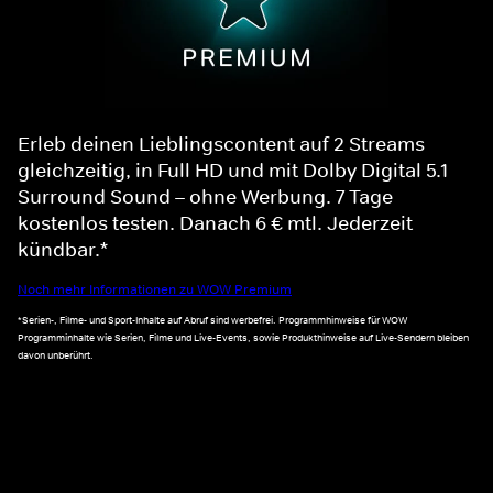
Erleb deinen Lieblingscontent auf 2 Streams
gleichzeitig, in Full HD und mit Dolby Digital 5.1
Surround Sound – ohne Werbung. 7 Tage
kostenlos testen. Danach 6 € mtl. Jederzeit
kündbar.*
Noch mehr Informationen zu WOW Premium
*Serien-, Filme- und Sport-Inhalte auf Abruf sind werbefrei. Programmhinweise für WOW
Programminhalte wie Serien, Filme und Live-Events, sowie Produkthinweise auf Live-Sendern bleiben
davon unberührt.