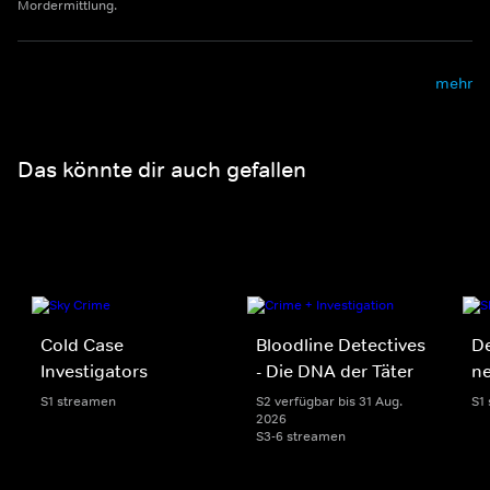
Mordermittlung.
mehr
Das könnte dir auch gefallen
Cold Case
Bloodline Detectives
De
Investigators
- Die DNA der Täter
n
S1 streamen
S2 verfügbar bis 31 Aug.
S1
2026
S3-6 streamen