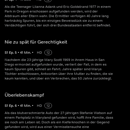
Als die Teenager Llianna Adank und Eric Goldstrand 1977 in einem
Park in Oregon erschossen aufgefunden werden, wird der
Albtraum aller Eltern wahr. Die Ermittler verfolgen 40 Jahre lang
hartnäckig Spuren, bis ein einziges Beweisstück sie zu einem
Verdächtigen führt, der sich drei Bundesstaaten entfernt befindet.
Nie zu spät für Gerechtigkeit
S
1
Ep.
5
•
41
Min.
•
HD
12
Nachdem die 23-jährige Mary Scott 1969 in ihrem Haus in San
Diego ermordet aufgefunden wurde, verliert der Fall, in dem es
kaum Spuren gibt, schnell an Fahrt. Jahre später sind Marys
Töchter entschlossen, Antworten über ihre Mutter zu finden, die sie
kaum kannten, und über ein Verbrechen, das 50 Jahre zurückliegt.
Überlebenskampf
S
1
Ep.
6
•
41
Min.
•
HD
12
Als das blutverschmierte Auto der 27-jährigen Stefanie Watson auf
einem Parkplatz in Maryland gefunden wird, hofft ihre Familie, dass
sie noch am Leben ist. Doch als ein Kieferknochen in der Gegend
gefunden wird, wird aus einer Vermisstensuche eine