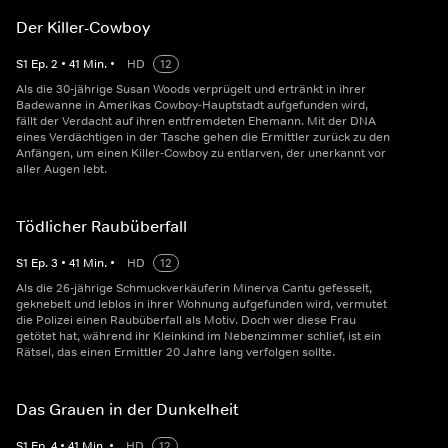
Der Killer-Cowboy
S
1
Ep.
2
•
41
Min.
•
HD
12
Als die 30-jährige Susan Woods verprügelt und ertränkt in ihrer
Badewanne in Amerikas Cowboy-Hauptstadt aufgefunden wird,
fällt der Verdacht auf ihren entfremdeten Ehemann. Mit der DNA
eines Verdächtigen in der Tasche gehen die Ermittler zurück zu den
Anfängen, um einen Killer-Cowboy zu entlarven, der unerkannt vor
aller Augen lebt.
Tödlicher Raubüberfall
S
1
Ep.
3
•
41
Min.
•
HD
12
Als die 26-jährige Schmuckverkäuferin Minerva Cantu gefesselt,
geknebelt und leblos in ihrer Wohnung aufgefunden wird, vermutet
die Polizei einen Raubüberfall als Motiv. Doch wer diese Frau
getötet hat, während ihr Kleinkind im Nebenzimmer schlief, ist ein
Rätsel, das einen Ermittler 20 Jahre lang verfolgen sollte.
Das Grauen in der Dunkelheit
S
1
Ep.
4
•
41
Min.
•
HD
12