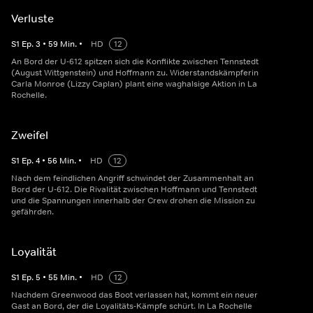
Verluste
S
1
Ep.
3
•
59
Min.
•
HD
12
An Bord der U-612 spitzen sich die Konflikte zwischen Tennstedt
(August Wittgenstein) und Hoffmann zu. Widerstandskämpferin
Carla Monroe (Lizzy Caplan) plant eine waghalsige Aktion in La
Rochelle.
Zweifel
S
1
Ep.
4
•
56
Min.
•
HD
12
Nach dem feindlichen Angriff schwindet der Zusammenhalt an
Bord der U-612. Die Rivalität zwischen Hoffmann und Tennstedt
und die Spannungen innerhalb der Crew drohen die Mission zu
gefährden.
Loyalität
S
1
Ep.
5
•
55
Min.
•
HD
12
Nachdem Greenwood das Boot verlassen hat, kommt ein neuer
Gast an Bord, der die Loyalitäts-Kämpfe schürt. In La Rochelle