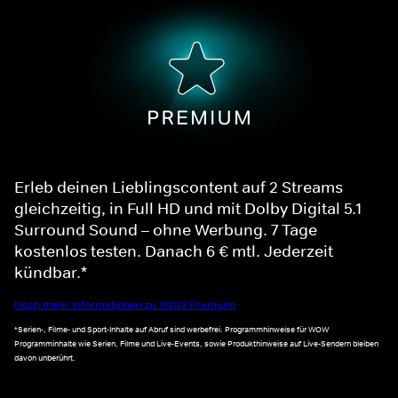
Erleb deinen Lieblingscontent auf 2 Streams
gleichzeitig, in Full HD und mit Dolby Digital 5.1
Surround Sound – ohne Werbung. 7 Tage
kostenlos testen. Danach 6 € mtl. Jederzeit
kündbar.*
Noch mehr Informationen zu WOW Premium
*Serien-, Filme- und Sport-Inhalte auf Abruf sind werbefrei. Programmhinweise für WOW
Programminhalte wie Serien, Filme und Live-Events, sowie Produkthinweise auf Live-Sendern bleiben
davon unberührt.