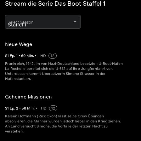
Stream die Serie Das Boot Staffel 1
Select Season
Neue Wege
S
1
Ep.
1
•
60
Min.
•
HD
12
Frankreich, 1942: Im von Nazi-Deutschland besetzten U-Boot-Hafen
La Rochelle bereitet sich die U-612 auf ihre Jungfernfahrt vor.
Unterdessen kommt Übersetzerin Simone Strasser in der
Hafenstadt an.
Geheime Missionen
S
1
Ep.
2
•
58
Min.
•
HD
12
Kaleun Hoffmann (Rick Okon) lässt seine Crew Übungen
absolvieren, die Männer würden jedoch lieber in den Krieg ziehen.
An Land versucht Simone, die Vorfälle der letzten Nacht zu
verstehen.