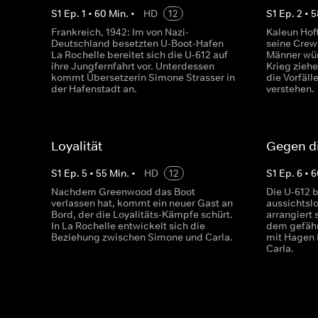
S
1
Ep.
1
•
60
Min.
•
HD
12
S
1
Ep.
2
•
5
Frankreich, 1942: Im von Nazi-
Kaleun Hof
Deutschland besetzten U-Boot-Hafen
seine Crew
La Rochelle bereitet sich die U-612 auf
Männer wür
ihre Jungfernfahrt vor. Unterdessen
Krieg zieh
kommt Übersetzerin Simone Strasser in
die Vorfäll
der Hafenstadt an.
verstehen.
Loyalität
Gegen di
S
1
Ep.
5
•
55
Min.
•
HD
12
S
1
Ep.
6
•
6
Nachdem Greenwood das Boot
Die U-612 b
verlassen hat, kommt ein neuer Gast an
aussichtsl
Bord, der die Loyalitäts-Kämpfe schürt.
arrangiert 
In La Rochelle entwickelt sich die
dem gefähr
Beziehung zwischen Simone und Carla.
mit Hagen 
Carla.