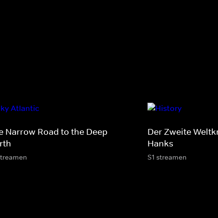
e Narrow Road to the Deep
Der Zweite Weltk
rth
Hanks
streamen
S1 streamen