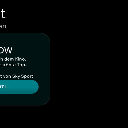
t
en
WOW
ch dem Kino.
ekrönte Top-
t von Sky Sport
MTL.