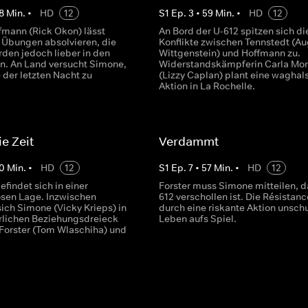
8
Min.
•
HD
12
S
1
Ep.
3
•
59
Min.
•
HD
12
fmann (Rick Okon) lässt
An Bord der U-612 spitzen sich di
 Übungen absolvieren, die
Konflikte zwischen Tennstedt (Au
den jedoch lieber in den
Wittgenstein) und Hoffmann zu.
en. An Land versucht Simone,
Widerstandskämpferin Carla Mo
e der letzten Nacht zu
(Lizzy Caplan) plant eine waghal
Aktion in La Rochelle.
e Zeit
Verdammt
0
Min.
•
HD
12
S
1
Ep.
7
•
57
Min.
•
HD
12
efindet sich in einer
Forster muss Simone mitteilen, d
osen Lage. Inzwischen
612 verschollen ist. Die Résistanc
sich Simone (Vicky Krieps) in
durch eine riskante Aktion unsch
lichen Beziehungsdreieck
Leben aufs Spiel.
Forster (Tom Wlaschiha) und