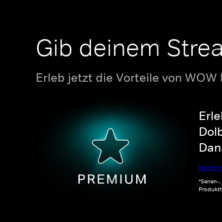
Gib deinem Stre
Erleb jetzt die Vorteile von WOW
Erle
Dolb
Dana
Noch m
*Serien-
Produkth