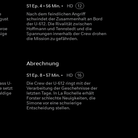
S
1
Ep.
4
•
56
Min.
•
HD
12
e
Nach dem feindlichen Angriff
gust
schwindet der Zusammenhalt an Bord
der U-612. Die Rivalität zwischen
nroe
Hoffmann und Tennstedt und die
sige
Spannungen innerhalb der Crew drohen
die Mission zu gefährden.
Abrechnung
S
1
Ep.
8
•
57
Min.
•
HD
16
ass U-
Die Crew der U-612 ringt mit der
e setzt
Verarbeitung der Geschehnisse der
uldige
letzten Tage. In La Rochelle erhält
Forster schlechte Neuigkeiten, die
Simone vor eine schwierige
Entscheidung stellen.