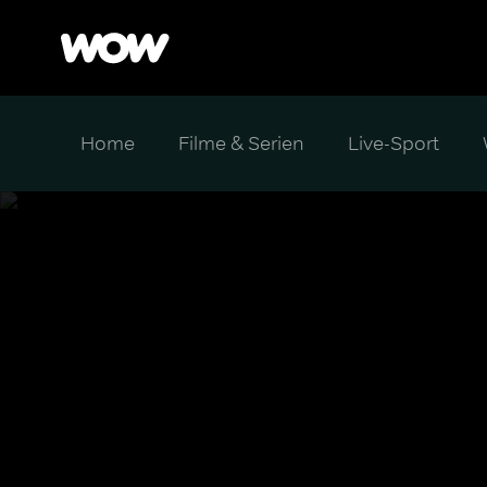
Home
Filme & Serien
Live-Sport