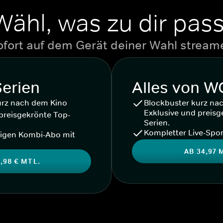
Wähl, was zu dir pass
ofort auf dem Gerät deiner Wahl stream
Serien
Alles von 
urz nach dem Kino
Blockbuster kurz na
Exklusive und preisg
preisgekrönte Top-
Serien.
Kompletter Live-Spor
igen Kombi-Abo mit
AB 34,97 
,98 € MTL.