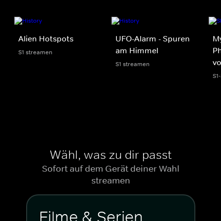
Alien Hotspots
UFO-Alarm - Spuren
My
am Himmel
Ph
S1 streamen
v
S1 streamen
S1
Wähl, was zu dir passt
Sofort auf dem Gerät deiner Wahl
streamen
Filme & Serien