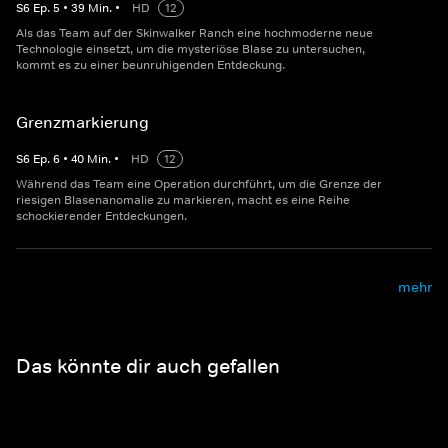
S
6
Ep.
5
•
39
Min.
•
HD
12
Als das Team auf der Skinwalker Ranch eine hochmoderne neue
Technologie einsetzt, um die mysteriöse Blase zu untersuchen,
kommt es zu einer beunruhigenden Entdeckung.
Grenzmarkierung
S
6
Ep.
6
•
40
Min.
•
HD
12
Während das Team eine Operation durchführt, um die Grenze der
riesigen Blasenanomalie zu markieren, macht es eine Reihe
schockierender Entdeckungen.
mehr
Das könnte dir auch gefallen