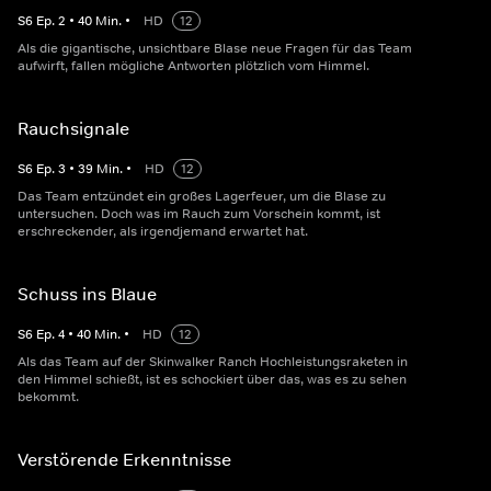
S
6
Ep.
2
•
40
Min.
•
HD
12
Als die gigantische, unsichtbare Blase neue Fragen für das Team
aufwirft, fallen mögliche Antworten plötzlich vom Himmel.
Rauchsignale
S
6
Ep.
3
•
39
Min.
•
HD
12
Das Team entzündet ein großes Lagerfeuer, um die Blase zu
untersuchen. Doch was im Rauch zum Vorschein kommt, ist
erschreckender, als irgendjemand erwartet hat.
Schuss ins Blaue
S
6
Ep.
4
•
40
Min.
•
HD
12
Als das Team auf der Skinwalker Ranch Hochleistungsraketen in
den Himmel schießt, ist es schockiert über das, was es zu sehen
bekommt.
Verstörende Erkenntnisse