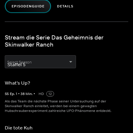
EPISODENGUIDE
DETAILS
Stream die Serie Das Geheimnis der
Skinwalker Ranch
Select Season
What's Up?
S
5
Ep.
1
•
38
Min.
•
HD
12
Als das Team die nächste Phase seiner Untersuchung auf der
Skinwalker Ranch einleitet, werden bei einem gewagten
Hubschrauberexperiment zahlreiche UFO-Phänomene entdeckt.
Die tote Kuh