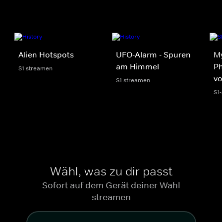
Alien Hotspots
UFO-Alarm - Spuren
My
am Himmel
Ph
S1 streamen
v
S1 streamen
S1
Wähl, was zu dir passt
Sofort auf dem Gerät deiner Wahl
streamen