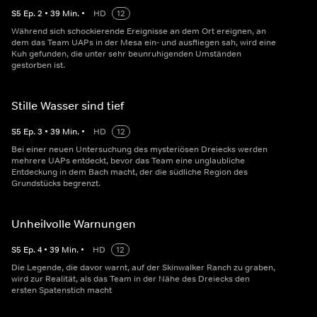
S
5
Ep.
2
•
39
Min.
•
HD
12
Während sich schockierende Ereignisse an dem Ort ereignen, an
dem das Team UAPs in der Mesa ein- und ausfliegen sah, wird eine
Kuh gefunden, die unter sehr beunruhigenden Umständen
gestorben ist.
Stille Wasser sind tief
S
5
Ep.
3
•
39
Min.
•
HD
12
Bei einer neuen Untersuchung des mysteriösen Dreiecks werden
mehrere UAPs entdeckt, bevor das Team eine unglaubliche
Entdeckung in dem Bach macht, der die südliche Region des
Grundstücks begrenzt.
Unheilvolle Warnungen
S
5
Ep.
4
•
39
Min.
•
HD
12
Die Legende, die davor warnt, auf der Skinwalker Ranch zu graben,
wird zur Realität, als das Team in der Nähe des Dreiecks den
ersten Spatenstich macht