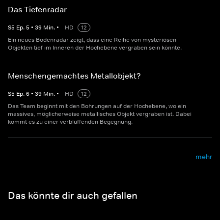
Das Tiefenradar
S
5
Ep.
5
•
39
Min.
•
HD
12
Ein neues Bodenradar zeigt, dass eine Reihe von mysteriösen
Objekten tief im Inneren der Hochebene vergraben sein könnte.
Menschengemachtes Metallobjekt?
S
5
Ep.
6
•
39
Min.
•
HD
12
Das Team beginnt mit den Bohrungen auf der Hochebene, wo ein
massives, möglicherweise metallisches Objekt vergraben ist. Dabei
kommt es zu einer verblüffenden Begegnung.
mehr
Das könnte dir auch gefallen