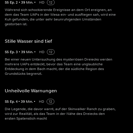
S
5
Ep.
2
•
39
Min.
•
HD
12
Während sich schockierende Ereignisse an dem Ort ereignen, an
dem das Team UAPs in der Mesa ein- und ausfliegen sah, wird eine
Kuh gefunden, die unter sehr beunruhigenden Umständen
gestorben ist.
Stille Wasser sind tief
S
5
Ep.
3
•
39
Min.
•
HD
12
Bei einer neuen Untersuchung des mysteriösen Dreiecks werden
mehrere UAPs entdeckt, bevor das Team eine unglaubliche
Entdeckung in dem Bach macht, der die südliche Region des
Grundstücks begrenzt.
Unheilvolle Warnungen
S
5
Ep.
4
•
39
Min.
•
HD
12
Die Legende, die davor warnt, auf der Skinwalker Ranch zu graben,
wird zur Realität, als das Team in der Nähe des Dreiecks den
ersten Spatenstich macht