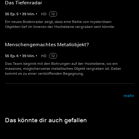
Das Tiefenradar
S
5
Ep.
5
•
39
Min.
•
HD
12
Ein neues Bodenradar zeigt, dass eine Reihe von mysteriösen
Objekten tief im Inneren der Hochebene vergraben sein könnte.
Menschengemachtes Metallobjekt?
S
5
Ep.
6
•
39
Min.
•
HD
12
Das Team beginnt mit den Bohrungen auf der Hochebene, wo ein
massives, möglicherweise metallisches Objekt vergraben ist. Dabei
kommt es zu einer verblüffenden Begegnung.
mehr
Das könnte dir auch gefallen