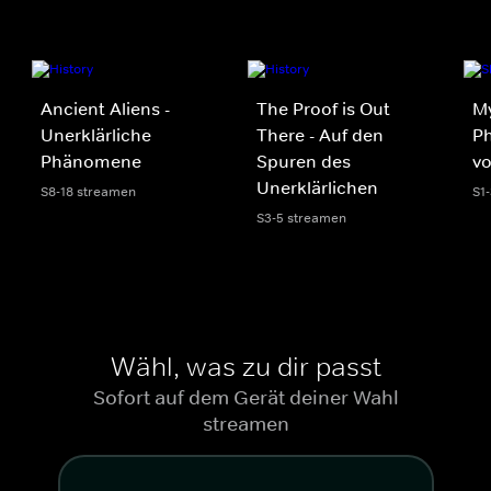
Ancient Aliens -
The Proof is Out
My
Unerklärliche
There - Auf den
Ph
Phänomene
Spuren des
v
Unerklärlichen
S8-18 streamen
S1
S3-5 streamen
Wähl, was zu dir passt
Sofort auf dem Gerät deiner Wahl
streamen