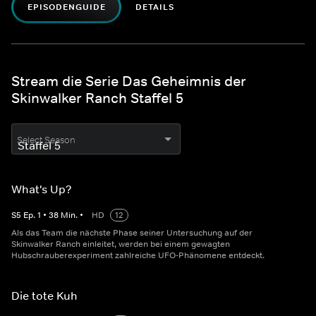
EPISODENGUIDE
DETAILS
Stream die Serie Das Geheimnis der
Skinwalker Ranch Staffel 5
Select Season
What's Up?
S
5
Ep.
1
•
38
Min.
•
HD
12
Als das Team die nächste Phase seiner Untersuchung auf der
Skinwalker Ranch einleitet, werden bei einem gewagten
Hubschrauberexperiment zahlreiche UFO-Phänomene entdeckt.
Die tote Kuh