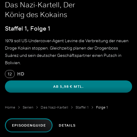
Das Nazi-Kartell, Der
König des Kokains
Staffel 1, Folge 1
1979 soll US-Undercover-Agent Levine die Verbreitung der neuen
Droge Kokain stoppen. Gleichzeitig planen der Drogenboss
Suárez und sein deutscher Geschäftspartner einen Putsch in
Bolivien.
HD
12
AB 5,98 € MTL.
Home
Serien
Das Nazi-Kartell
Staffel 1
Folge 1
EPISODENGUIDE
DETAILS