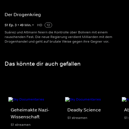
Der Drogenkrieg
S
1
Ep.
3
•
49
Min.
•
HD
12
Suárez und Altmann feiern die Kontrolle über Bolivien mit einem
rauschenden Fest. Die neue Regierung verdient Milliarden mit dem
Drogenhandel und geht auf brutale Weise gegen ihre Gegner vor.
Das könnte dir auch gefallen
Geheimakte Nazi-
Deadly Science
At
Wissenschaft
S1 streamen
S1
S1 streamen