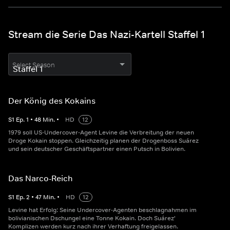
Stream die Serie Das Nazi-Kartell Staffel 1
Select Season
Der König des Kokains
S
1
Ep.
1
•
48
Min.
•
HD
12
1979 soll US-Undercover-Agent Levine die Verbreitung der neuen
Droge Kokain stoppen. Gleichzeitig planen der Drogenboss Suárez
und sein deutscher Geschäftspartner einen Putsch in Bolivien.
Das Narco-Reich
S
1
Ep.
2
•
47
Min.
•
HD
12
Levine hat Erfolg: Seine Undercover-Agenten beschlagnahmen im
bolivianischen Dschungel eine Tonne Kokain. Doch Suárez'
Komplizen werden kurz nach ihrer Verhaftung freigelassen.