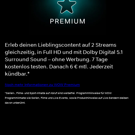
Erleb deinen Lieblingscontent auf 2 Streams
gleichzeitig, in Full HD und mit Dolby Digital 5.1
Surround Sound – ohne Werbung. 7 Tage
kostenlos testen. Danach 6 € mtl. Jederzeit
kündbar.*
Noch mehr Informationen zu WOW Premium
*Serien-, Filme- und Sport-Inhalte auf Abruf sind werbefrei. Programmhinweise für WOW
Programminhalte wie Serien, Filme und Live-Events, sowie Produkthinweise auf Live-Sendern bleiben
davon unberührt.