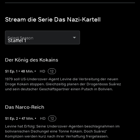
Stream die Serie Das Nazi-Kartell
Select Season
Der König des Kokains
S
1
Ep.
1
•
48
Min.
•
HD
12
1979 soll US-Undercover-Agent Levine die Verbreitung der neuen
Droge Kokain stoppen. Gleichzeitig planen der Drogenboss Suárez
und sein deutscher Geschäftspartner einen Putsch in Bolivien.
Das Narco-Reich
S
1
Ep.
2
•
47
Min.
•
HD
12
Levine hat Erfolg: Seine Undercover-Agenten beschlagnahmen im
bolivianischen Dschungel eine Tonne Kokain. Doch Suárez'
Komplizen werden kurz nach ihrer Verhaftung freigelassen.