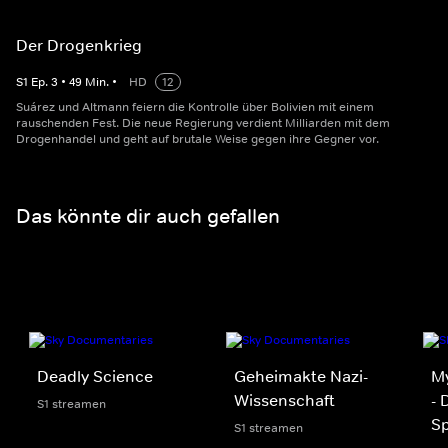
Der Drogenkrieg
S
1
Ep.
3
•
49
Min.
•
HD
12
Suárez und Altmann feiern die Kontrolle über Bolivien mit einem
rauschenden Fest. Die neue Regierung verdient Milliarden mit dem
Drogenhandel und geht auf brutale Weise gegen ihre Gegner vor.
Das könnte dir auch gefallen
Deadly Science
Geheimakte Nazi-
My
Wissenschaft
- 
S1 streamen
S
S1 streamen