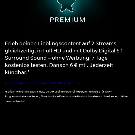
Erleb deinen Lieblingscontent auf 2 Streams
gleichzeitig, in Full HD und mit Dolby Digital 5.1
Surround Sound – ohne Werbung. 7 Tage
kostenlos testen. Danach 6 € mtl. Jederzeit
kündbar.*
Noch mehr Informationen zu WOW Premium
*Serien-, Filme- und Sport-Inhalte auf Abruf sind werbefrei. Programmhinweise für WOW
Programminhalte wie Serien, Filme und Live-Events, sowie Produkthinweise auf Live-Sendern bleiben
davon unberührt.