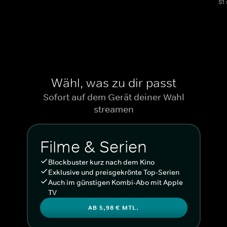
S1
Wähl, was zu dir passt
Sofort auf dem Gerät deiner Wahl
streamen
Filme & Serien
Blockbuster kurz nach dem Kino
Exklusive und preisgekrönte Top-Serien
Auch im günstigen Kombi-Abo mit Apple
TV
AB 5,98 € MTL.