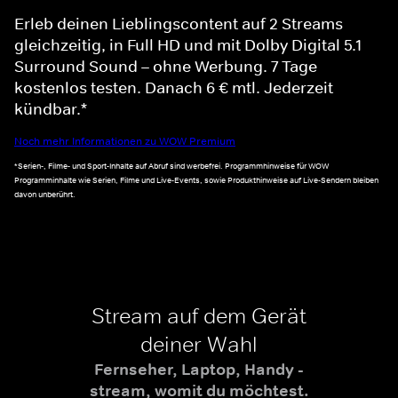
Erleb deinen Lieblingscontent auf 2 Streams
gleichzeitig, in Full HD und mit Dolby Digital 5.1
Surround Sound – ohne Werbung. 7 Tage
kostenlos testen. Danach 6 € mtl. Jederzeit
kündbar.*
Noch mehr Informationen zu WOW Premium
*Serien-, Filme- und Sport-Inhalte auf Abruf sind werbefrei. Programmhinweise für WOW
Programminhalte wie Serien, Filme und Live-Events, sowie Produkthinweise auf Live-Sendern bleiben
davon unberührt.
Stream auf dem Gerät
deiner Wahl
Fernseher, Laptop, Handy -
stream, womit du möchtest.