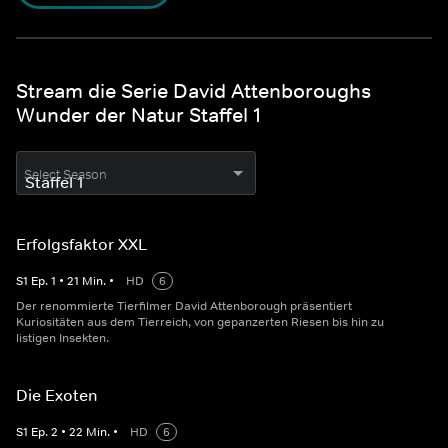
Stream die Serie David Attenboroughs
Wunder der Natur Staffel 1
Select Season
Erfolgsfaktor XXL
S
1
Ep.
1
•
21
Min.
•
HD
6
Der renommierte Tierfilmer David Attenborough präsentiert
Kuriositäten aus dem Tierreich, von gepanzerten Riesen bis hin zu
listigen Insekten.
Die Exoten
S
1
Ep.
2
•
22
Min.
•
HD
6