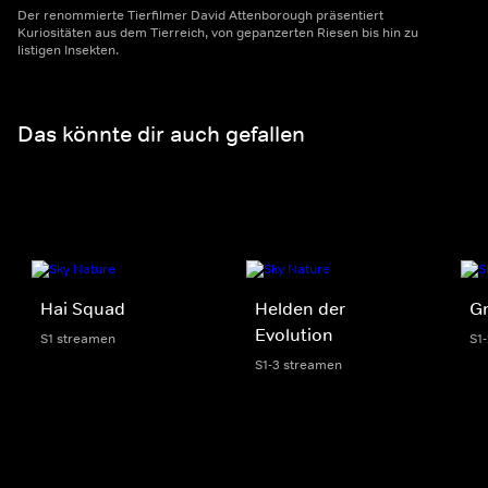
Der renommierte Tierfilmer David Attenborough präsentiert
Kuriositäten aus dem Tierreich, von gepanzerten Riesen bis hin zu
listigen Insekten.
Das könnte dir auch gefallen
Hai Squad
Helden der
Gr
Evolution
S1 streamen
S1
S1-3 streamen