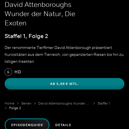
David Attenboroughs
Wunder der Natur, Die
Exoten
Staffel 1, Folge 2
Der renommierte Tierfilmer David Attenborough präsentiert
Kuriositäten aus dem Tierreich, von gepanzerten Riesen bis hin zu
listigen Insekten.
HD
6
AB 5,98 € MTL.
Home
Serien
David Attenboroughs Wunder der Natur
Staffel 1
Folge 2
EPISODENGUIDE
DETAILS