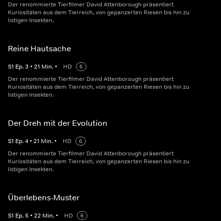
Der renommierte Tierfilmer David Attenborough präsentiert
Kuriositäten aus dem Tierreich, von gepanzerten Riesen bis hin zu
listigen Insekten.
Reine Hautsache
S
1
Ep.
3
•
21
Min.
•
HD
6
Der renommierte Tierfilmer David Attenborough präsentiert
Kuriositäten aus dem Tierreich, von gepanzerten Riesen bis hin zu
listigen Insekten.
Der Dreh mit der Evolution
S
1
Ep.
4
•
21
Min.
•
HD
6
Der renommierte Tierfilmer David Attenborough präsentiert
Kuriositäten aus dem Tierreich, von gepanzerten Riesen bis hin zu
listigen Insekten.
Überlebens-Muster
S
1
Ep.
5
•
22
Min.
•
HD
6