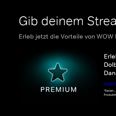
Gib deinem Stre
Erleb jetzt die Vorteile von WOW
Erle
Dolb
Dana
Noch m
*Serien-
Produkth