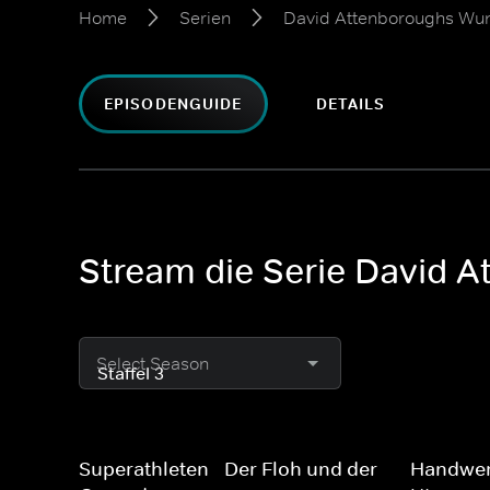
Home
Serien
David Attenboroughs Wun
EPISODENGUIDE
DETAILS
Stream die Serie David A
Select Season
Superathleten - Der Floh und der
Handwerk