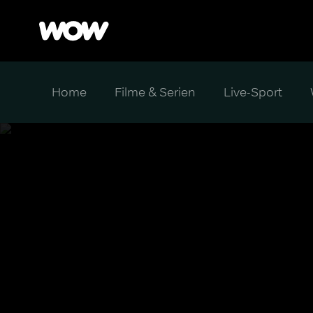
Home
Filme & Serien
Live-Sport