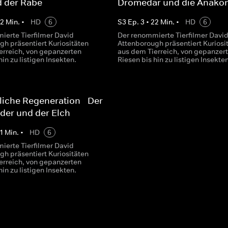
d der Rabe
Dromedar und die Anako
22
Min.
•
HD
6
S
3
Ep.
3
•
22
Min.
•
HD
6
ierte Tierfilmer David
Der renommierte Tierfilmer Davi
gh präsentiert Kuriositäten
Attenborough präsentiert Kuriosi
erreich, von gepanzerten
aus dem Tierreich, von gepanzer
hin zu listigen Insekten.
Riesen bis hin zu listigen Insekten
iche Regeneration - Der
der und der Elch
1
Min.
•
HD
6
ierte Tierfilmer David
gh präsentiert Kuriositäten
erreich, von gepanzerten
hin zu listigen Insekten.