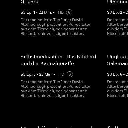
Gepard
Utan un
S
3
Ep.
1
•
22
Min.
•
HD
6
S
3
Ep.
2
•
Der renommierte Tierfilmer David
Der renomm
Attenborough präsentiert Kuriositäten
Attenborou
aus dem Tierreich, von gepanzerten
aus dem Ti
Riesen bis hin zu listigen Insekten.
Riesen bis 
Selbstmedikation - Das Nilpferd
Unglaubl
und der Kapuzineraffe
Salaman
S
3
Ep.
5
•
22
Min.
•
HD
6
S
3
Ep.
6
•
2
Der renommierte Tierfilmer David
Der renomm
Attenborough präsentiert Kuriositäten
Attenborou
aus dem Tierreich, von gepanzerten
aus dem Ti
Riesen bis hin zu listigen Insekten.
Riesen bis 