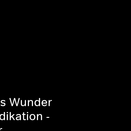
hs Wunder
dikation -
r