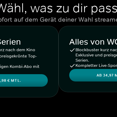
Wähl, was zu dir pass
ofort auf dem Gerät deiner Wahl stream
Serien
Alles von 
urz nach dem Kino
Blockbuster kurz na
Exklusive und preisg
preisgekrönte Top-
Serien.
Kompletter Live-Spor
igen Kombi-Abo mit
AB 34,97 
,98 € MTL.