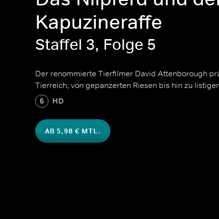
Kapuzineraffe
Staffel 3, Folge 5
Der renommierte Tierfilmer David Attenborough prä
Tierreich, von gepanzerten Riesen bis hin zu listige
6
HD
AB 5,98 € MTL.