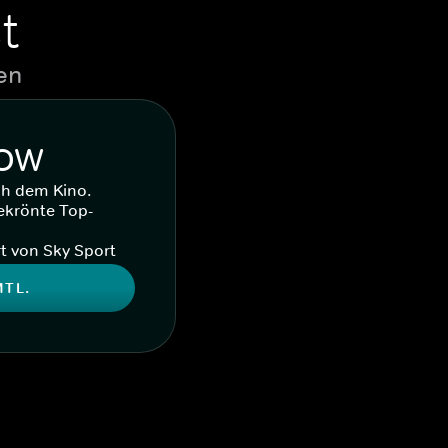
t
en
WOW
ch dem Kino.
ekrönte Top-
t von Sky Sport
MTL.