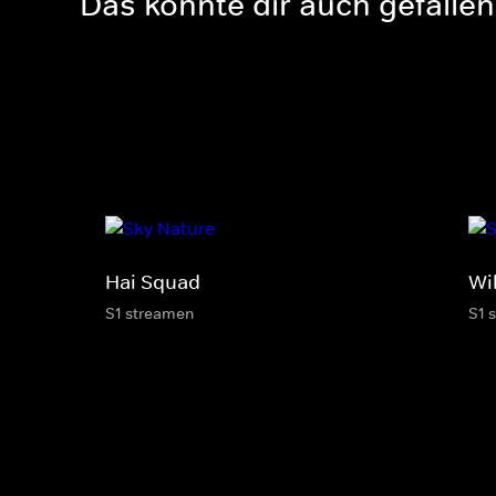
Das könnte dir auch gefallen
Hai Squad
Wi
S1 streamen
S1 