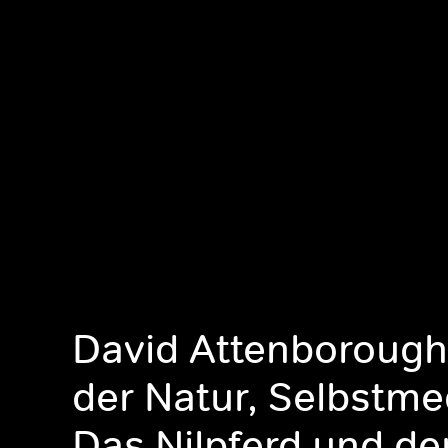
David Attenboroug
der Natur, Selbstme
Das Nilpferd und de