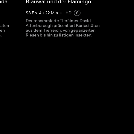
nda
Blauwal und der Flamingo
S
3
Ep.
4
•
22
Min.
•
HD
6
d
Der renommierte Tierfilmer David
täten
Attenborough präsentiert Kuriositäten
ten
aus dem Tierreich, von gepanzerten
.
Riesen bis hin zu listigen Insekten.