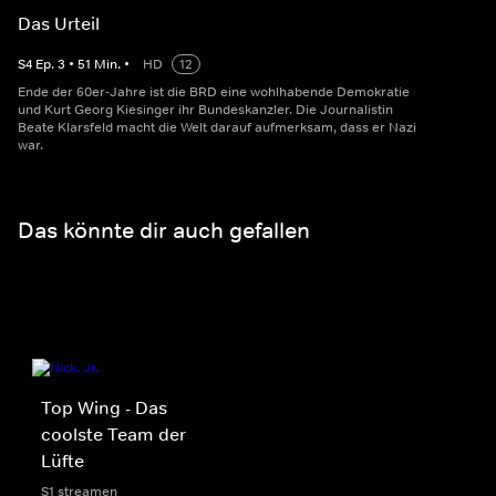
Das Urteil
S
4
Ep.
3
•
51
Min.
•
HD
12
Ende der 60er-Jahre ist die BRD eine wohlhabende Demokratie
und Kurt Georg Kiesinger ihr Bundeskanzler. Die Journalistin
Beate Klarsfeld macht die Welt darauf aufmerksam, dass er Nazi
war.
Das könnte dir auch gefallen
Top Wing - Das
coolste Team der
Lüfte
S1 streamen