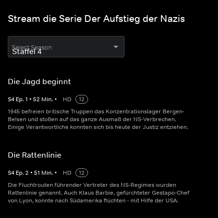
Stream die Serie Der Aufstieg der Nazis
Select Season
Die Jagd beginnt
S
4
Ep.
1
•
52
Min.
•
HD
12
1945 befreien britische Truppen das Konzentrationslager Bergen-
Belsen und stoßen auf das ganze Ausmaß der NS-Verbrechen.
Einige Verantwortliche konnten sich bis heute der Justiz entziehen.
Die Rattenlinie
S
4
Ep.
2
•
51
Min.
•
HD
12
Die Fluchtrouten führender Vertreter des NS-Regimes wurden
Rattenlinie genannt. Auch Klaus Barbie, gefürchteter Gestapo-Chef
von Lyon, konnte nach Südamerika flüchten - mit Hilfe der USA.