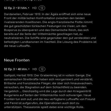
S
2
Ep.
2
•
51
Min.
•
HD
12
Dardanellen, Februar 1915: In der Ägäis eröffnet sich eine neue
Front der militärischen Konfrontation zwischen den beiden
rivalisierenden Koalitionen. Die anglo-französische Flotte nimmt
die gut geschützten türkischen Festungen ins Visier, um den
Bosporus zu überqueren und das Osmanische Reich, das sich
bereits auf die Seite der Mittelmächte geschlagen hat, zu
neutralisieren. Die Schiffe sind gegenüber den gut versteckten und
befestigten Landkanonen im Nachteil. Die Lösung des Problems ist
die neue Luftwaffe.
Neue Fronten
S
2
Ep.
3
•
48
Min.
•
HD
12
Gallipoli, Herbst 1915: Der Grabenkrieg ist in vollem Gange. Die
osmanischen Streitkräfte haben sich reorganisiert und verstärkt.
Britische und französische Flieger, die über sich hinauswachsen,
versuchen, die Stagnation auf dem Schlachtfeld zu beenden.
Vergeblich ... Gleichzeitig wird die Lage durch den Kriegseintritt
Bulgariens auf Seiten der Mittelmächte noch schwieriger. Neue
Fronten tun sich auf, und die neu verfügbare Luftwaffe von Freund
und Feind ist aufgerufen, die Operationen auch dort zu
unterstützen. Thessaloniki spielt dabei eine wichtige Rolle.