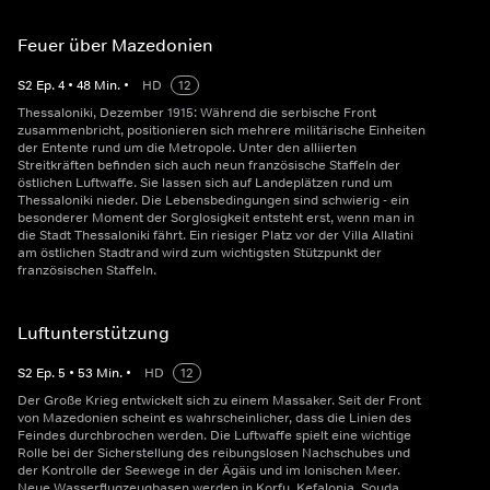
Feuer über Mazedonien
S
2
Ep.
4
•
48
Min.
•
HD
12
Thessaloniki, Dezember 1915: Während die serbische Front
zusammenbricht, positionieren sich mehrere militärische Einheiten
der Entente rund um die Metropole. Unter den alliierten
Streitkräften befinden sich auch neun französische Staffeln der
östlichen Luftwaffe. Sie lassen sich auf Landeplätzen rund um
Thessaloniki nieder. Die Lebensbedingungen sind schwierig - ein
besonderer Moment der Sorglosigkeit entsteht erst, wenn man in
die Stadt Thessaloniki fährt. Ein riesiger Platz vor der Villa Allatini
am östlichen Stadtrand wird zum wichtigsten Stützpunkt der
französischen Staffeln.
Luftunterstützung
S
2
Ep.
5
•
53
Min.
•
HD
12
Der Große Krieg entwickelt sich zu einem Massaker. Seit der Front
von Mazedonien scheint es wahrscheinlicher, dass die Linien des
Feindes durchbrochen werden. Die Luftwaffe spielt eine wichtige
Rolle bei der Sicherstellung des reibungslosen Nachschubes und
der Kontrolle der Seewege in der Ägäis und im Ionischen Meer.
Neue Wasserflugzeugbasen werden in Korfu, Kefalonia, Souda,