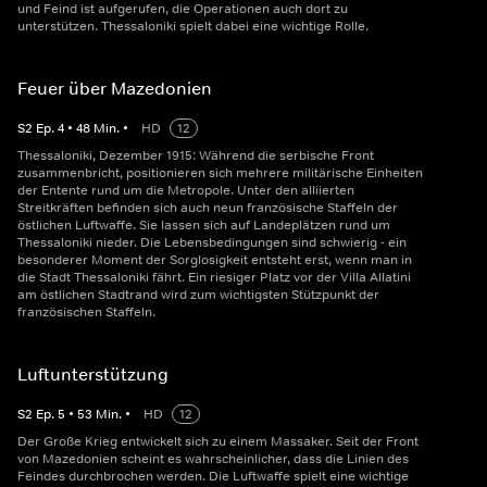
und Feind ist aufgerufen, die Operationen auch dort zu
unterstützen. Thessaloniki spielt dabei eine wichtige Rolle.
Feuer über Mazedonien
S
2
Ep.
4
•
48
Min.
•
HD
12
Thessaloniki, Dezember 1915: Während die serbische Front
zusammenbricht, positionieren sich mehrere militärische Einheiten
der Entente rund um die Metropole. Unter den alliierten
Streitkräften befinden sich auch neun französische Staffeln der
östlichen Luftwaffe. Sie lassen sich auf Landeplätzen rund um
Thessaloniki nieder. Die Lebensbedingungen sind schwierig - ein
besonderer Moment der Sorglosigkeit entsteht erst, wenn man in
die Stadt Thessaloniki fährt. Ein riesiger Platz vor der Villa Allatini
am östlichen Stadtrand wird zum wichtigsten Stützpunkt der
französischen Staffeln.
Luftunterstützung
S
2
Ep.
5
•
53
Min.
•
HD
12
Der Große Krieg entwickelt sich zu einem Massaker. Seit der Front
von Mazedonien scheint es wahrscheinlicher, dass die Linien des
Feindes durchbrochen werden. Die Luftwaffe spielt eine wichtige