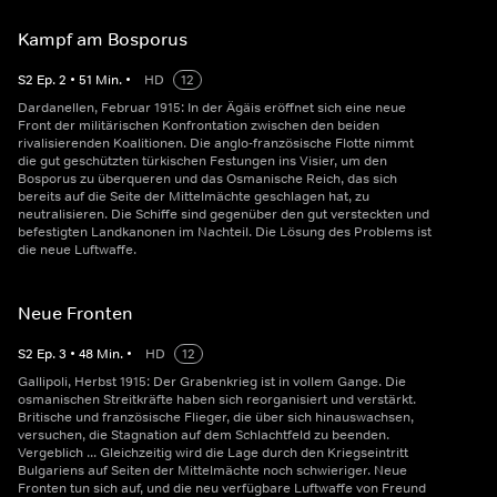
Kampf am Bosporus
S
2
Ep.
2
•
51
Min.
•
HD
12
Dardanellen, Februar 1915: In der Ägäis eröffnet sich eine neue
Front der militärischen Konfrontation zwischen den beiden
rivalisierenden Koalitionen. Die anglo-französische Flotte nimmt
die gut geschützten türkischen Festungen ins Visier, um den
Bosporus zu überqueren und das Osmanische Reich, das sich
bereits auf die Seite der Mittelmächte geschlagen hat, zu
neutralisieren. Die Schiffe sind gegenüber den gut versteckten und
befestigten Landkanonen im Nachteil. Die Lösung des Problems ist
die neue Luftwaffe.
Neue Fronten
S
2
Ep.
3
•
48
Min.
•
HD
12
Gallipoli, Herbst 1915: Der Grabenkrieg ist in vollem Gange. Die
osmanischen Streitkräfte haben sich reorganisiert und verstärkt.
Britische und französische Flieger, die über sich hinauswachsen,
versuchen, die Stagnation auf dem Schlachtfeld zu beenden.
Vergeblich ... Gleichzeitig wird die Lage durch den Kriegseintritt
Bulgariens auf Seiten der Mittelmächte noch schwieriger. Neue
Fronten tun sich auf, und die neu verfügbare Luftwaffe von Freund