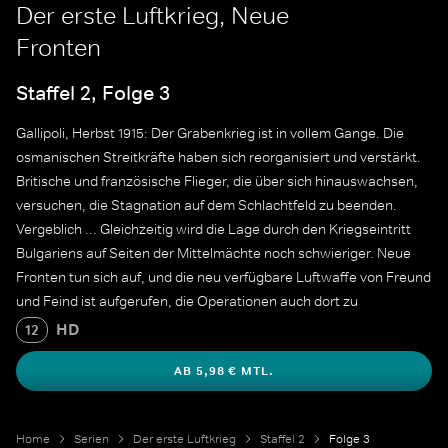
Der erste Luftkrieg, Neue
Fronten
Staffel 2, Folge 3
Gallipoli, Herbst 1915: Der Grabenkrieg ist in vollem Gange. Die
osmanischen Streitkräfte haben sich reorganisiert und verstärkt.
Britische und französische Flieger, die über sich hinauswachsen,
versuchen, die Stagnation auf dem Schlachtfeld zu beenden.
Vergeblich ... Gleichzeitig wird die Lage durch den Kriegseintritt
Bulgariens auf Seiten der Mittelmächte noch schwieriger. Neue
Fronten tun sich auf, und die neu verfügbare Luftwaffe von Freund
und Feind ist aufgerufen, die Operationen auch dort zu
unterstützen. Thessaloniki spielt dabei eine wichtige Rolle.
HD
12
AB 5,98 € MTL.
Home
Serien
Der erste Luftkrieg
Staffel 2
Folge 3