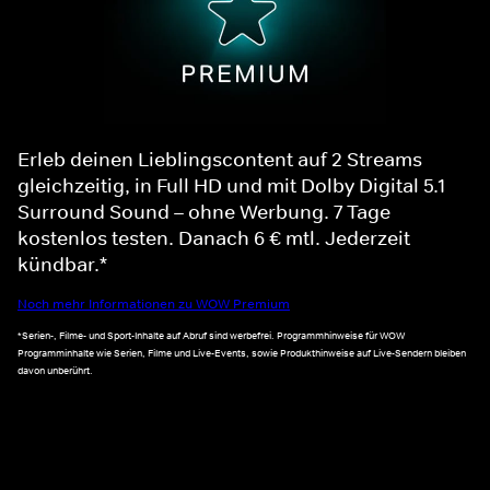
Erleb deinen Lieblingscontent auf 2 Streams
gleichzeitig, in Full HD und mit Dolby Digital 5.1
Surround Sound – ohne Werbung. 7 Tage
kostenlos testen. Danach 6 € mtl. Jederzeit
kündbar.*
Noch mehr Informationen zu WOW Premium
*Serien-, Filme- und Sport-Inhalte auf Abruf sind werbefrei. Programmhinweise für WOW
Programminhalte wie Serien, Filme und Live-Events, sowie Produkthinweise auf Live-Sendern bleiben
davon unberührt.