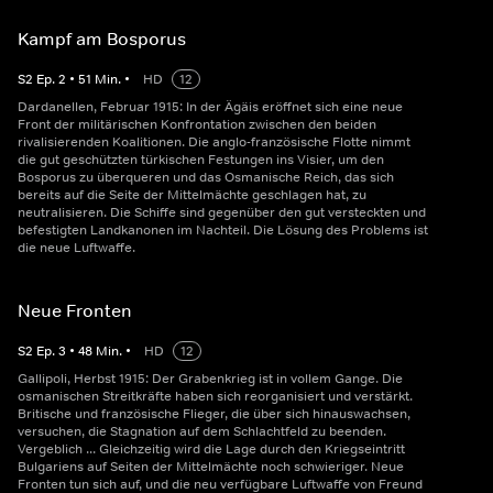
Kampf am Bosporus
S
2
Ep.
2
•
51
Min.
•
HD
12
Dardanellen, Februar 1915: In der Ägäis eröffnet sich eine neue
Front der militärischen Konfrontation zwischen den beiden
rivalisierenden Koalitionen. Die anglo-französische Flotte nimmt
die gut geschützten türkischen Festungen ins Visier, um den
Bosporus zu überqueren und das Osmanische Reich, das sich
bereits auf die Seite der Mittelmächte geschlagen hat, zu
neutralisieren. Die Schiffe sind gegenüber den gut versteckten und
befestigten Landkanonen im Nachteil. Die Lösung des Problems ist
die neue Luftwaffe.
Neue Fronten
S
2
Ep.
3
•
48
Min.
•
HD
12
Gallipoli, Herbst 1915: Der Grabenkrieg ist in vollem Gange. Die
osmanischen Streitkräfte haben sich reorganisiert und verstärkt.
Britische und französische Flieger, die über sich hinauswachsen,
versuchen, die Stagnation auf dem Schlachtfeld zu beenden.
Vergeblich ... Gleichzeitig wird die Lage durch den Kriegseintritt
Bulgariens auf Seiten der Mittelmächte noch schwieriger. Neue
Fronten tun sich auf, und die neu verfügbare Luftwaffe von Freund