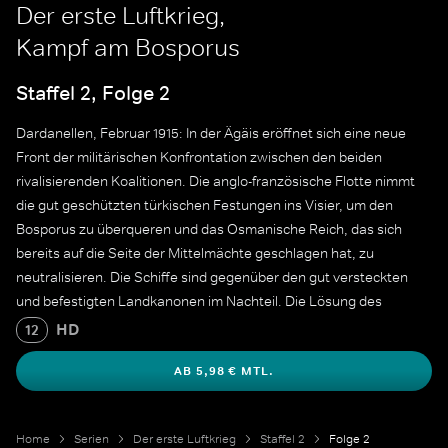
Der erste Luftkrieg,
Kampf am Bosporus
Staffel 2, Folge 2
Dardanellen, Februar 1915: In der Ägäis eröffnet sich eine neue
Front der militärischen Konfrontation zwischen den beiden
rivalisierenden Koalitionen. Die anglo-französische Flotte nimmt
die gut geschützten türkischen Festungen ins Visier, um den
Bosporus zu überqueren und das Osmanische Reich, das sich
bereits auf die Seite der Mittelmächte geschlagen hat, zu
neutralisieren. Die Schiffe sind gegenüber den gut versteckten
und befestigten Landkanonen im Nachteil. Die Lösung des
Problems ist die neue Luftwaffe.
HD
12
AB 5,98 € MTL.
Home
Serien
Der erste Luftkrieg
Staffel 2
Folge 2