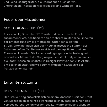
und Feind ist aufgerufen, die Operationen auch dort zu
unterstützen. Thessaloniki spielt dabei eine wichtige Rolle.
Feuer über Mazedonien
S
2
Ep.
4
•
48
Min.
•
HD
12
Thessaloniki, Dezember 1915: Während die serbische Front
zusammenbricht, positionieren sich mehrere militärische Einheiten
der Entente rund um die Metropole. Unter den alliierten
Streitkräften befinden sich auch neun französische Staffeln der
östlichen Luftwaffe. Sie lassen sich auf Landeplätzen rund um
Thessaloniki nieder. Die Lebensbedingungen sind schwierig - ein
besonderer Moment der Sorglosigkeit entsteht erst, wenn man in
die Stadt Thessaloniki fährt. Ein riesiger Platz vor der Villa Allatini
am östlichen Stadtrand wird zum wichtigsten Stützpunkt der
französischen Staffeln.
Luftunterstützung
S
2
Ep.
5
•
53
Min.
•
HD
12
Der Große Krieg entwickelt sich zu einem Massaker. Seit der Front
von Mazedonien scheint es wahrscheinlicher, dass die Linien des
Feindes durchbrochen werden. Die Luftwaffe spielt eine wichtige