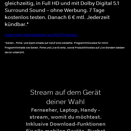
gleichzeitig, in Full HD und mit Dolby Digital 5.1
Surround Sound – ohne Werbung. 7 Tage
kostenlos testen. Danach 6 € mtl. Jederzeit
kündbar.*
Noch mehr Informationen zu WOW Premium
*Serien-, Filme- und Sport-Inhalte auf Abruf sind werbefrei. Programmhinweise für WOW
Programminhalte wie Serien, Filme und Live-Events, sowie Produkthinweise auf Live-Sendern bleiben
davon unberührt.
Stream auf dem Gerät
deiner Wahl
Fernseher, Laptop, Handy -
stream, womit du möchtest.
Inklusive Download-Funktionen
für alle mobilen Geräte. Buchst