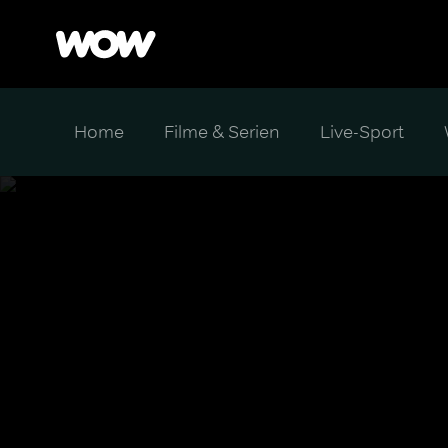
Home
Filme & Serien
Live-Sport