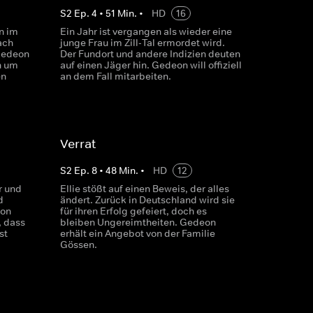
S
2
Ep.
4
•
51
Min.
•
HD
16
n im
Ein Jahr ist vergangen als wieder eine
ach
junge Frau im Zill-Tal ermordet wird.
 Gedeon
Der Fundort und andere Indizien deuten
n um
auf einen Jäger hin. Gedeon will offiziell
en
an dem Fall mitarbeiten.
Verrat
S
2
Ep.
8
•
48
Min.
•
HD
12
r und
Ellie stößt auf einen Beweis, der alles
d
ändert. Zurück in Deutschland wird sie
eon
für ihren Erfolg gefeiert, doch es
, dass
bleiben Ungereimtheiten. Gedeon
st
erhält ein Angebot von der Familie
Gössen.