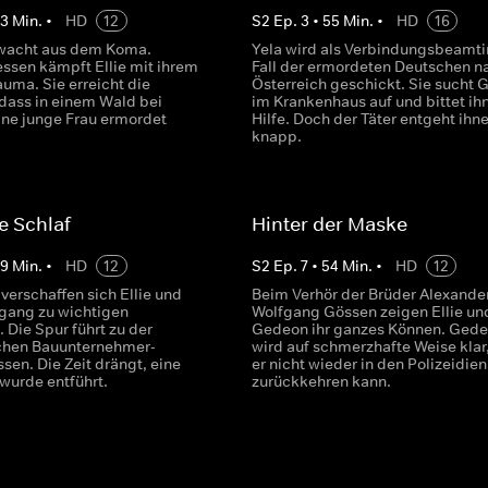
43
Min.
•
HD
12
S
2
Ep.
3
•
55
Min.
•
HD
16
wacht aus dem Koma.
Yela wird als Verbindungsbeamti
sen kämpft Ellie mit ihrem
Fall der ermordeten Deutschen n
uma. Sie erreicht die
Österreich geschickt. Sie sucht
 dass in einem Wald bei
im Krankenhaus auf und bittet ih
ine junge Frau ermordet
Hilfe. Doch der Täter entgeht ihn
knapp.
e Schlaf
Hinter der Maske
49
Min.
•
HD
12
S
2
Ep.
7
•
54
Min.
•
HD
12
verschaffen sich Ellie und
Beim Verhör der Brüder Alexande
gang zu wichtigen
Wolfgang Gössen zeigen Ellie un
 Die Spur führt zu der
Gedeon ihr ganzes Können. Ged
ichen Bauunternehmer-
wird auf schmerzhafte Weise klar
sen. Die Zeit drängt, eine
er nicht wieder in den Polizeidien
 wurde entführt.
zurückkehren kann.