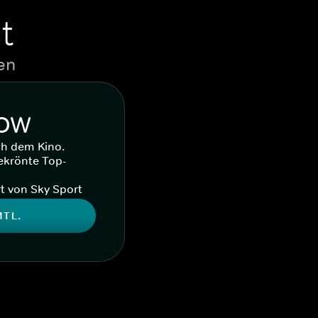
t
en
WOW
ch dem Kino.
ekrönte Top-
t von Sky Sport
MTL.