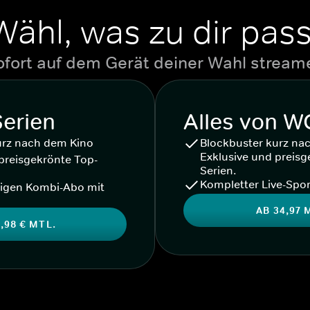
Wähl, was zu dir pass
ofort auf dem Gerät deiner Wahl stream
Serien
Alles von 
urz nach dem Kino
Blockbuster kurz na
Exklusive und preisg
preisgekrönte Top-
Serien.
Kompletter Live-Spor
igen Kombi-Abo mit
AB 34,97 
,98 € MTL.