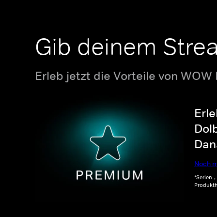
Gib deinem Stre
Erleb jetzt die Vorteile von WOW
Erle
Dolb
Dana
Noch m
*Serien-
Produkth