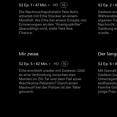
S
2
Ep.
1
•
47
Min.
•
HD
16
S
2
Ep.
2
•
Die Nachwuchspolizistin Yela Antic
Gedeon er
arbeitet mit Ellie Stocker an einem
Währenddes
Mordfall. Als Ellie bei einem Einsatz von
eigenen Tra
Erinnerungen an den "Krampuskiller"
Nachricht,
überwältigt wird, sieht Yela ihre
Salzburg e
Chance.
wurde.
Mir zwaa
Der lang
S
2
Ep.
5
•
42
Min.
•
HD
16
S
2
Ep.
6
•
Ellie ermittelt wieder mit Gedeon. Gibt
Mit Gewalt 
es eine Verbindung zwischen den
Gedeon Zu
Morden im Zill-Tal und dem Fall einer
Unterlagen.
Wachkoma-Patientin? Durch einen
einflussre
Maulwurf bei der Polizei ist der Täter
Familie Gös
gewarnt.
junge Frau