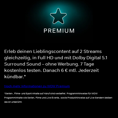
Erleb deinen Lieblingscontent auf 2 Streams
gleichzeitig, in Full HD und mit Dolby Digital 5.1
Surround Sound – ohne Werbung. 7 Tage
kostenlos testen. Danach 6 € mtl. Jederzeit
kündbar.*
Noch mehr Informationen zu WOW Premium
*Serien-, Filme- und Sport-Inhalte auf Abruf sind werbefrei. Programmhinweise für WOW
Programminhalte wie Serien, Filme und Live-Events, sowie Produkthinweise auf Live-Sendern bleiben
davon unberührt.