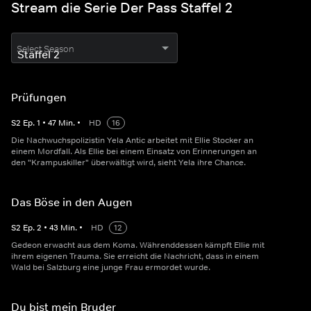
Stream die Serie Der Pass Staffel 2
Select Season
Prüfungen
S
2
Ep.
1
•
47
Min.
•
HD
16
Die Nachwuchspolizistin Yela Antic arbeitet mit Ellie Stocker an
einem Mordfall. Als Ellie bei einem Einsatz von Erinnerungen an
den "Krampuskiller" überwältigt wird, sieht Yela ihre Chance.
Das Böse in den Augen
S
2
Ep.
2
•
43
Min.
•
HD
12
Gedeon erwacht aus dem Koma. Währenddessen kämpft Ellie mit
ihrem eigenen Trauma. Sie erreicht die Nachricht, dass in einem
Wald bei Salzburg eine junge Frau ermordet wurde.
Du bist mein Bruder