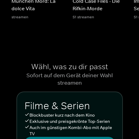
München Mord: La
Cold Case Files - Die
Im
dolce Vita
Rifkin-Morde
Se
streamen
S1 streamen
S1
Wähl, was zu dir passt
Sofort auf dem Gerät deiner Wahl
streamen
Filme & Serien
Blockbuster kurz nach dem Kino
Exklusive und preisgekrönte Top-Serien
Auch im günstigen Kombi-Abo mit Apple
TV