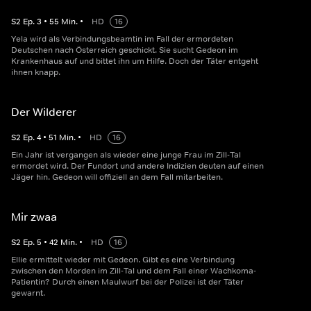
S
2
Ep.
3
•
55
Min.
•
HD
16
Yela wird als Verbindungsbeamtin im Fall der ermordeten
Deutschen nach Österreich geschickt. Sie sucht Gedeon im
Krankenhaus auf und bittet ihn um Hilfe. Doch der Täter entgeht
ihnen knapp.
Der Wilderer
S
2
Ep.
4
•
51
Min.
•
HD
16
Ein Jahr ist vergangen als wieder eine junge Frau im Zill-Tal
ermordet wird. Der Fundort und andere Indizien deuten auf einen
Jäger hin. Gedeon will offiziell an dem Fall mitarbeiten.
Mir zwaa
S
2
Ep.
5
•
42
Min.
•
HD
16
Ellie ermittelt wieder mit Gedeon. Gibt es eine Verbindung
zwischen den Morden im Zill-Tal und dem Fall einer Wachkoma-
Patientin? Durch einen Maulwurf bei der Polizei ist der Täter
gewarnt.