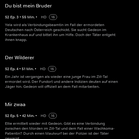
Du bist mein Bruder
S
2
Ep.
3
•
55
Min.
•
HD
16
Yela wird als Verbindungsbeamtin im Fall der ermordeten
Deutschen nach Österreich geschickt. Sie sucht Gedeon im
Krankenhaus auf und bittet ihn um Hilfe. Doch der Täter entgeht
ihnen knapp.
Der Wilderer
S
2
Ep.
4
•
51
Min.
•
HD
16
Ein Jahr ist vergangen als wieder eine junge Frau im Zill-Tal
ermordet wird. Der Fundort und andere Indizien deuten auf einen
Jäger hin. Gedeon will offiziell an dem Fall mitarbeiten.
Mir zwaa
S
2
Ep.
5
•
42
Min.
•
HD
16
Ellie ermittelt wieder mit Gedeon. Gibt es eine Verbindung
zwischen den Morden im Zill-Tal und dem Fall einer Wachkoma-
Patientin? Durch einen Maulwurf bei der Polizei ist der Täter
gewarnt.