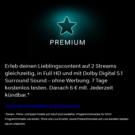
Erleb deinen Lieblingscontent auf 2 Streams
gleichzeitig, in Full HD und mit Dolby Digital 5.1
Surround Sound – ohne Werbung. 7 Tage
kostenlos testen. Danach 6 € mtl. Jederzeit
kündbar.*
Noch mehr Informationen zu WOW Premium
*Serien-, Filme- und Sport-Inhalte auf Abruf sind werbefrei. Programmhinweise für WOW
Programminhalte wie Serien, Filme und Live-Events, sowie Produkthinweise auf Live-Sendern bleiben
davon unberührt.