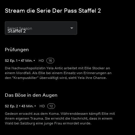
Stream die Serie Der Pass Staffel 2
Select Season
Prüfungen
S
2
Ep.
1
•
47
Min.
•
HD
16
Die Nachwuchspolizistin Yela Antic arbeitet mit Ellie Stocker an
einem Mordfall. Als Ellie bei einem Einsatz von Erinnerungen an
den "Krampuskiller" überwältigt wird, sieht Yela ihre Chance.
Das Böse in den Augen
S
2
Ep.
2
•
43
Min.
•
HD
12
Gedeon erwacht aus dem Koma. Währenddessen kämpft Ellie mit
ihrem eigenen Trauma. Sie erreicht die Nachricht, dass in einem
Wald bei Salzburg eine junge Frau ermordet wurde.