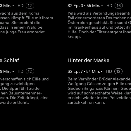
43
Min.
•
HD
12
S
2
Ep.
3
•
55
Min.
•
HD
16
wacht aus dem Koma.
Yela wird als Verbindungsbeamti
sen kämpft Ellie mit ihrem
Fall der ermordeten Deutschen n
uma. Sie erreicht die
Österreich geschickt. Sie sucht
 dass in einem Wald bei
im Krankenhaus auf und bittet ih
ine junge Frau ermordet
Hilfe. Doch der Täter entgeht ihn
knapp.
e Schlaf
Hinter der Maske
49
Min.
•
HD
12
S
2
Ep.
7
•
54
Min.
•
HD
12
verschaffen sich Ellie und
Beim Verhör der Brüder Alexande
gang zu wichtigen
Wolfgang Gössen zeigen Ellie un
 Die Spur führt zu der
Gedeon ihr ganzes Können. Ged
ichen Bauunternehmer-
wird auf schmerzhafte Weise klar
sen. Die Zeit drängt, eine
er nicht wieder in den Polizeidien
 wurde entführt.
zurückkehren kann.