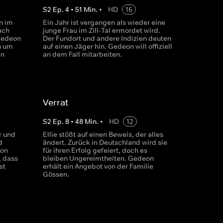
S
2
Ep.
4
•
51
Min.
•
HD
16
n im
Ein Jahr ist vergangen als wieder eine
ach
junge Frau im Zill-Tal ermordet wird.
 Gedeon
Der Fundort und andere Indizien deuten
n um
auf einen Jäger hin. Gedeon will offiziell
en
an dem Fall mitarbeiten.
Verrat
S
2
Ep.
8
•
48
Min.
•
HD
12
r und
Ellie stößt auf einen Beweis, der alles
d
ändert. Zurück in Deutschland wird sie
eon
für ihren Erfolg gefeiert, doch es
, dass
bleiben Ungereimtheiten. Gedeon
st
erhält ein Angebot von der Familie
Gössen.