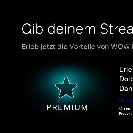
Gib deinem Stre
Erleb jetzt die Vorteile von WOW
Erle
Dolb
Dana
Noch m
*Serien-
Produkth