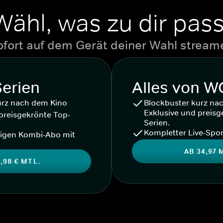
Wähl, was zu dir pass
ofort auf dem Gerät deiner Wahl stream
Serien
Alles von 
urz nach dem Kino
Blockbuster kurz na
Exklusive und preisg
preisgekrönte Top-
Serien.
Kompletter Live-Spor
igen Kombi-Abo mit
AB 34,97 
,98 € MTL.