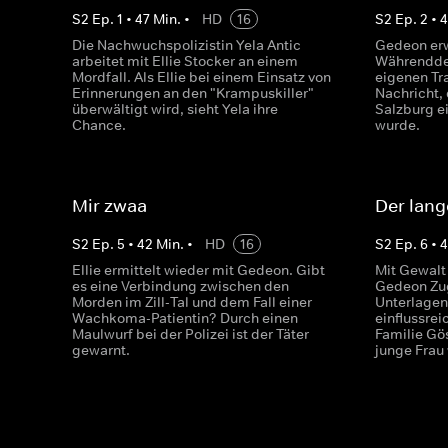
S
2
Ep.
1
•
47
Min.
•
HD
16
S
2
Ep.
2
•
Die Nachwuchspolizistin Yela Antic
Gedeon er
arbeitet mit Ellie Stocker an einem
Währenddes
Mordfall. Als Ellie bei einem Einsatz von
eigenen Tra
Erinnerungen an den "Krampuskiller"
Nachricht,
überwältigt wird, sieht Yela ihre
Salzburg e
Chance.
wurde.
Mir zwaa
Der lang
S
2
Ep.
5
•
42
Min.
•
HD
16
S
2
Ep.
6
•
Ellie ermittelt wieder mit Gedeon. Gibt
Mit Gewalt 
es eine Verbindung zwischen den
Gedeon Zu
Morden im Zill-Tal und dem Fall einer
Unterlagen.
Wachkoma-Patientin? Durch einen
einflussre
Maulwurf bei der Polizei ist der Täter
Familie Gös
gewarnt.
junge Frau