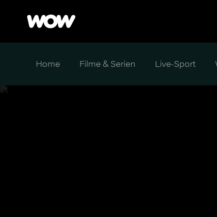
Home
Filme & Serien
Live-Sport