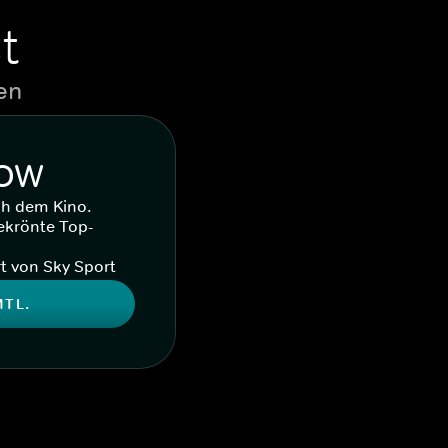
t
en
WOW
ch dem Kino.
ekrönte Top-
t von Sky Sport
MTL.