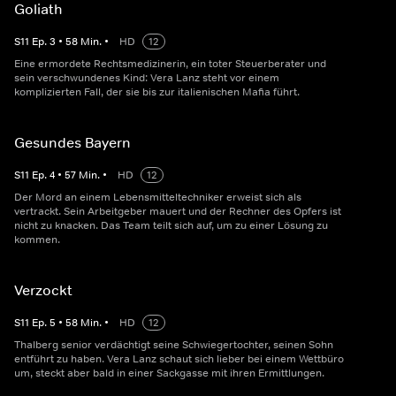
Goliath
S
11
Ep.
3
•
58
Min.
•
HD
12
Eine ermordete Rechtsmedizinerin, ein toter Steuerberater und
sein verschwundenes Kind: Vera Lanz steht vor einem
komplizierten Fall, der sie bis zur italienischen Mafia führt.
Gesundes Bayern
S
11
Ep.
4
•
57
Min.
•
HD
12
Der Mord an einem Lebensmitteltechniker erweist sich als
vertrackt. Sein Arbeitgeber mauert und der Rechner des Opfers ist
nicht zu knacken. Das Team teilt sich auf, um zu einer Lösung zu
kommen.
Verzockt
S
11
Ep.
5
•
58
Min.
•
HD
12
Thalberg senior verdächtigt seine Schwiegertochter, seinen Sohn
entführt zu haben. Vera Lanz schaut sich lieber bei einem Wettbüro
um, steckt aber bald in einer Sackgasse mit ihren Ermittlungen.