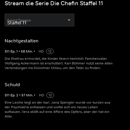
Stream die Serie Die Chefin Staffel 11
Select Season
Nachtgestalten
S
11
Ep.
1
•
58
Min.
•
HD
12
Die Ehefrau ermordet, die Kinder feiern heimlich: Familienvater
Wolfgang Ackermann ist erschüttert. Karl Böhmer nutzt seine alten
Verbindungen ins Münchner Milieu, um den Täter zu finden.
Schuld
S
11
Ep.
2
•
57
Min.
•
HD
12
Eine Leiche liegt an der Isar: Jana Spengler wurde vor kurzen aus
der Psychiatrie entlassen und wollte sich ein neues Leben
aufbauen. Vera stößt auf eine Affäre des Opfers, aber der hat ein
Alibi.