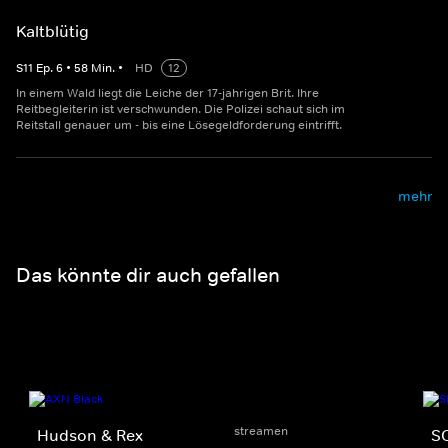
Kaltblütig
S
11
Ep.
6
•
58
Min.
•
HD
12
In einem Wald liegt die Leiche der 17-jahrigen Brit. Ihre
Reitbegleiterin ist verschwunden. Die Polizei schaut sich im
Reitstall genauer um - bis eine Lösegeldforderung eintrifft.
mehr
Das könnte dir auch gefallen
streamen
Hudson & Rex
SO