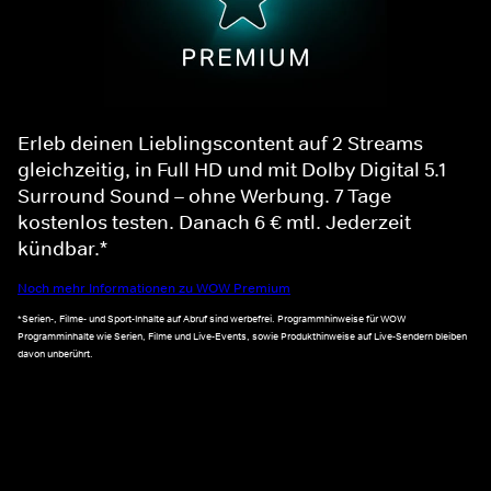
Erleb deinen Lieblingscontent auf 2 Streams
gleichzeitig, in Full HD und mit Dolby Digital 5.1
Surround Sound – ohne Werbung. 7 Tage
kostenlos testen. Danach 6 € mtl. Jederzeit
kündbar.*
Noch mehr Informationen zu WOW Premium
*Serien-, Filme- und Sport-Inhalte auf Abruf sind werbefrei. Programmhinweise für WOW
Programminhalte wie Serien, Filme und Live-Events, sowie Produkthinweise auf Live-Sendern bleiben
davon unberührt.