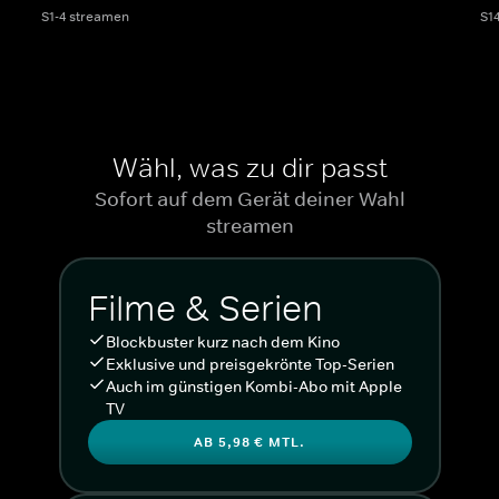
S1-4 streamen
S1
Wähl, was zu dir passt
Sofort auf dem Gerät deiner Wahl
streamen
Filme & Serien
Blockbuster kurz nach dem Kino
Exklusive und preisgekrönte Top-Serien
Auch im günstigen Kombi-Abo mit Apple
TV
AB 5,98 € MTL.