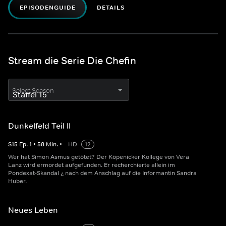
EPISODENGUIDE
DETAILS
Stream die Serie Die Chefin
Select Season
Dunkelfeld Teil II
S
15
Ep.
1
•
58
Min.
•
HD
12
Wer hat Simon Asmus getötet? Der Köpenicker Kollege von Vera
Lanz wird ermordet aufgefunden. Er recherchierte allein im
Pondexat-Skandal ¿ nach dem Anschlag auf die Informantin Sandra
Huber.
Neues Leben