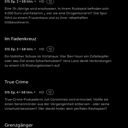
S
15
Ep.
2
•
58
Min.
•
HD
12
Eine 19-Jährige wird erschossen. In ihrem Rucksack befinden sich
9.000 Euro und Ketamin ¿ war sie eine Drogenkurierin? Die Spur
führt zu einem Frauenhaus und zu ihrer rätselhaften
Mitbewohnerin.
Im Fadenkreuz
S
15
Ep.
3
•
58
Min.
•
HD
12
Ein tödlicher Schuss im Wirtshaus. War Ben Nouri ein Zufallsopfer
oder das Ziel eines Scharfschützen? Vera Lanz deckt Verbindungen
zu einem US-Rüstungskonzern auf.
True Crime
S
15
Ep.
4
•
58
Min.
•
HD
12
True-Crime-Podcasterin Juli Coromines wird ermordet. Wollte sie
einen Serienmörder aus der Vergangenheit entlarven - oder seine
Unschuld beweisen? Wer steckt hinter dem perfiden Racheplan?
Grenzgänger