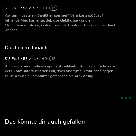
S
15
Ep.
5
•
58
Min.
•
HD
12
Warum musste ein Sanitäter sterben? Vera Lanz stößt auf
fehlende Medikamente, dubiose Geldflüsse - und ein
Meditationszentrum, in dem riskante Nahtoderfahrungen verkauft
werden.
Das Leben danach
S
15
Ep.
6
•
58
Min.
•
HD
12
Kurz vor seiner Entlassung wird Amokläufer Reinbold erschossen.
Vera Lanz untersucht den Fall, doch anonyme Drohungen gegen
seine Anwältin und Mutter gefährden die Aufklärung.
mehr
Das könnte dir auch gefallen