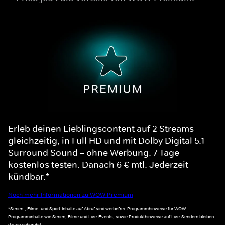
Erleb deinen Lieblingscontent auf 2 Streams
gleichzeitig, in Full HD und mit Dolby Digital 5.1
Surround Sound – ohne Werbung. 7 Tage
kostenlos testen. Danach 6 € mtl. Jederzeit
kündbar.*
Noch mehr Informationen zu WOW Premium
*Serien-, Filme- und Sport-Inhalte auf Abruf sind werbefrei. Programmhinweise für WOW
Programminhalte wie Serien, Filme und Live-Events, sowie Produkthinweise auf Live-Sendern bleiben