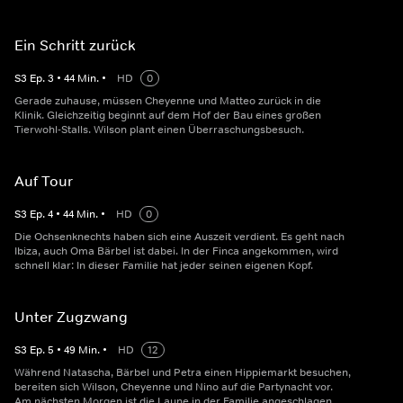
Ein Schritt zurück
S
3
Ep.
3
•
44
Min.
•
HD
0
Gerade zuhause, müssen Cheyenne und Matteo zurück in die
Klinik. Gleichzeitig beginnt auf dem Hof der Bau eines großen
Tierwohl-Stalls. Wilson plant einen Überraschungsbesuch.
Auf Tour
S
3
Ep.
4
•
44
Min.
•
HD
0
Die Ochsenknechts haben sich eine Auszeit verdient. Es geht nach
Ibiza, auch Oma Bärbel ist dabei. In der Finca angekommen, wird
schnell klar: In dieser Familie hat jeder seinen eigenen Kopf.
Unter Zugzwang
S
3
Ep.
5
•
49
Min.
•
HD
12
Während Natascha, Bärbel und Petra einen Hippiemarkt besuchen,
bereiten sich Wilson, Cheyenne und Nino auf die Partynacht vor.
Am nächsten Morgen ist die Laune in der Familie angeschlagen.