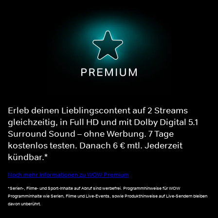
Erleb deinen Lieblingscontent auf 2 Streams
gleichzeitig, in Full HD und mit Dolby Digital 5.1
Surround Sound – ohne Werbung. 7 Tage
kostenlos testen. Danach 6 € mtl. Jederzeit
kündbar.*
Noch mehr Informationen zu WOW Premium
*Serien-, Filme- und Sport-Inhalte auf Abruf sind werbefrei. Programmhinweise für WOW
Programminhalte wie Serien, Filme und Live-Events, sowie Produkthinweise auf Live-Sendern bleiben
davon unberührt.