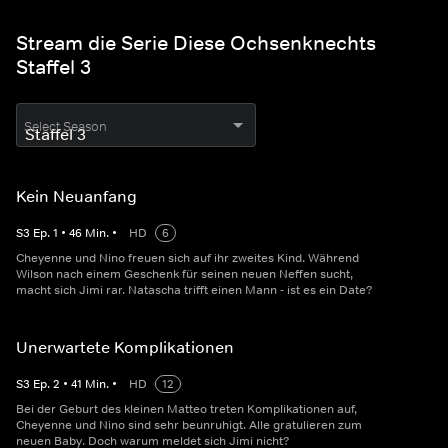
Stream die Serie Diese Ochsenknechts
Staffel 3
Select Season
Kein Neuanfang
S
3
Ep.
1
•
46
Min.
•
HD
6
Cheyenne und Nino freuen sich auf ihr zweites Kind. Während
Wilson nach einem Geschenk für seinen neuen Neffen sucht,
macht sich Jimi rar. Natascha trifft einen Mann - ist es ein Date?
Unerwartete Komplikationen
S
3
Ep.
2
•
41
Min.
•
HD
12
Bei der Geburt des kleinen Matteo treten Komplikationen auf,
Cheyenne und Nino sind sehr beunruhigt. Alle gratulieren zum
neuen Baby. Doch warum meldet sich Jimi nicht?