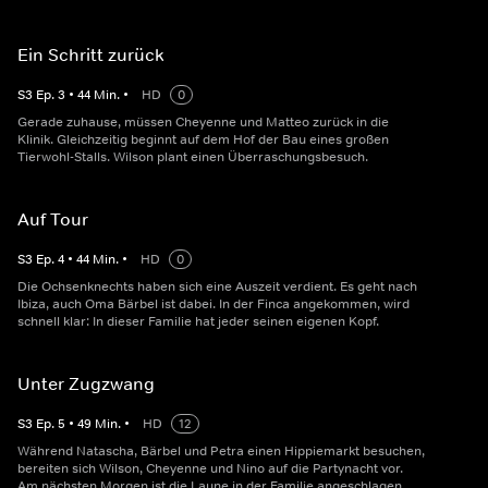
Ein Schritt zurück
S
3
Ep.
3
•
44
Min.
•
HD
0
Gerade zuhause, müssen Cheyenne und Matteo zurück in die
Klinik. Gleichzeitig beginnt auf dem Hof der Bau eines großen
Tierwohl-Stalls. Wilson plant einen Überraschungsbesuch.
Auf Tour
S
3
Ep.
4
•
44
Min.
•
HD
0
Die Ochsenknechts haben sich eine Auszeit verdient. Es geht nach
Ibiza, auch Oma Bärbel ist dabei. In der Finca angekommen, wird
schnell klar: In dieser Familie hat jeder seinen eigenen Kopf.
Unter Zugzwang
S
3
Ep.
5
•
49
Min.
•
HD
12
Während Natascha, Bärbel und Petra einen Hippiemarkt besuchen,
bereiten sich Wilson, Cheyenne und Nino auf die Partynacht vor.
Am nächsten Morgen ist die Laune in der Familie angeschlagen.