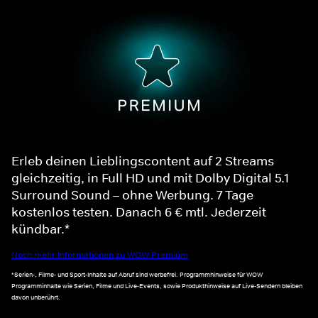
Erleb deinen Lieblingscontent auf 2 Streams
gleichzeitig, in Full HD und mit Dolby Digital 5.1
Surround Sound – ohne Werbung. 7 Tage
kostenlos testen. Danach 6 € mtl. Jederzeit
kündbar.*
Noch mehr Informationen zu WOW Premium
*Serien-, Filme- und Sport-Inhalte auf Abruf sind werbefrei. Programmhinweise für WOW
Programminhalte wie Serien, Filme und Live-Events, sowie Produkthinweise auf Live-Sendern bleiben
davon unberührt.