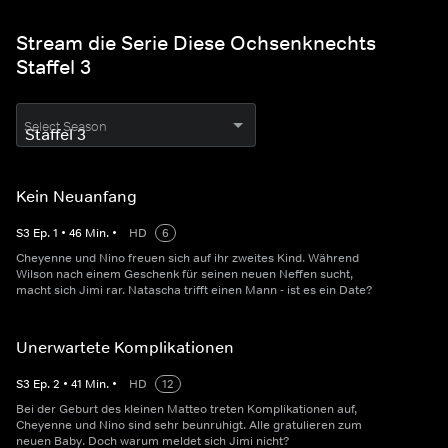
Stream die Serie Diese Ochsenknechts
Staffel 3
Select Season
Kein Neuanfang
S
3
Ep.
1
•
46
Min.
•
HD
6
Cheyenne und Nino freuen sich auf ihr zweites Kind. Während
Wilson nach einem Geschenk für seinen neuen Neffen sucht,
macht sich Jimi rar. Natascha trifft einen Mann - ist es ein Date?
Unerwartete Komplikationen
S
3
Ep.
2
•
41
Min.
•
HD
12
Bei der Geburt des kleinen Matteo treten Komplikationen auf,
Cheyenne und Nino sind sehr beunruhigt. Alle gratulieren zum
neuen Baby. Doch warum meldet sich Jimi nicht?