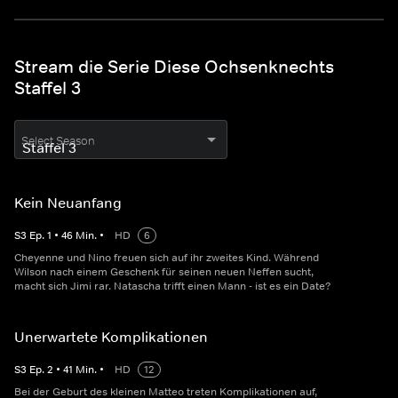
Stream die Serie Diese Ochsenknechts
Staffel 3
Select Season
Kein Neuanfang
S
3
Ep.
1
•
46
Min.
•
HD
6
Cheyenne und Nino freuen sich auf ihr zweites Kind. Während
Wilson nach einem Geschenk für seinen neuen Neffen sucht,
macht sich Jimi rar. Natascha trifft einen Mann - ist es ein Date?
Unerwartete Komplikationen
S
3
Ep.
2
•
41
Min.
•
HD
12
Bei der Geburt des kleinen Matteo treten Komplikationen auf,