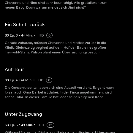
Cheyenne und Nino sind sehr beunruhigt. Alle gratulieren zum
neuen Baby. Doch warum meldet sich Jimi nicht?
Ein Schritt zurück
S
3
Ep.
3
•
44
Min.
•
HD
0
Gerade zuhause, müssen Cheyenne und Matteo zurück in die
Klinik. Gleichzeitig beginnt auf dem Hof der Bau eines großen
Tierwohl-Stalls. Wilson plant einen Überraschungsbesuch.
Auf Tour
S
3
Ep.
4
•
44
Min.
•
HD
0
Die Ochsenknechts haben sich eine Auszeit verdient. Es geht nach
Ibiza, auch Oma Bärbel ist dabei. In der Finca angekommen, wird
schnell klar: In dieser Familie hat jeder seinen eigenen Kopf.
Unter Zugzwang
S
3
Ep.
5
•
49
Min.
•
HD
12
Während Natascha, Bärbel und Petra einen Hippiemarkt besuchen,