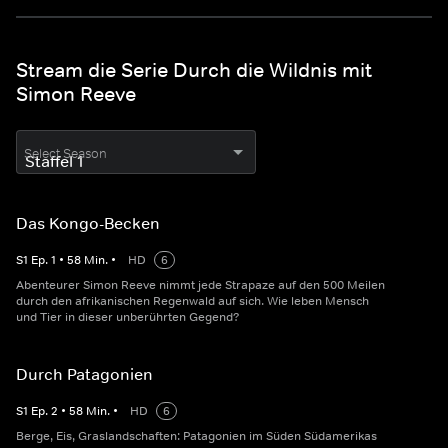
Stream die Serie Durch die Wildnis mit
Simon Reeve
Select Season
Das Kongo-Becken
S
1
Ep.
1
•
58
Min.
•
HD
6
Abenteurer Simon Reeve nimmt jede Strapaze auf den 500 Meilen
durch den afrikanischen Regenwald auf sich. Wie leben Mensch
und Tier in dieser unberührten Gegend?
Durch Patagonien
S
1
Ep.
2
•
58
Min.
•
HD
6
Berge, Eis, Graslandschaften: Patagonien im Süden Südamerikas