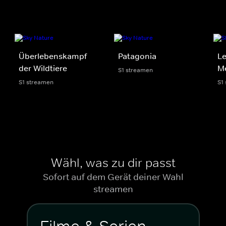
Überlebenskampf
Patagonia
Le
der Wildtiere
Me
S1 streamen
S1 streamen
S1
Wähl, was zu dir passt
Sofort auf dem Gerät deiner Wahl
streamen