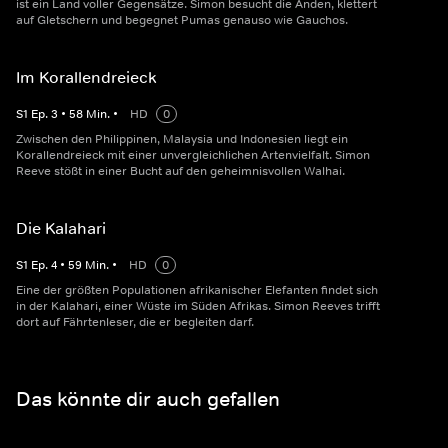
ist ein Land voller Gegensätze. Simon besucht die Anden, klettert
auf Gletschern und begegnet Pumas genauso wie Gauchos.
Im Korallendreieck
S
1
Ep.
3
•
58
Min.
•
HD
0
Zwischen den Philippinen, Malaysia und Indonesien liegt ein
Korallendreieck mit einer unvergleichlichen Artenvielfalt. Simon
Reeve stößt in einer Bucht auf den geheimnisvollen Walhai.
Die Kalahari
S
1
Ep.
4
•
59
Min.
•
HD
0
Eine der größten Populationen afrikanischer Elefanten findet sich
in der Kalahari, einer Wüste im Süden Afrikas. Simon Reeves trifft
dort auf Fährtenleser, die er begleiten darf.
Das könnte dir auch gefallen