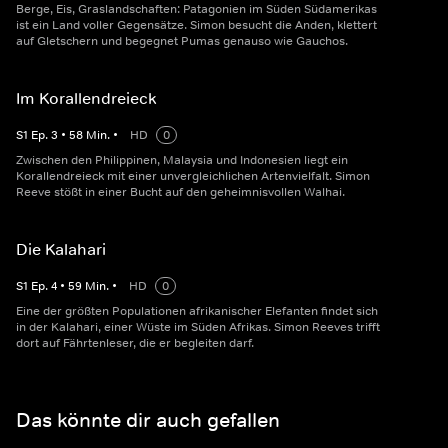
Berge, Eis, Graslandschaften: Patagonien im Süden Südamerikas
ist ein Land voller Gegensätze. Simon besucht die Anden, klettert
auf Gletschern und begegnet Pumas genauso wie Gauchos.
Im Korallendreieck
S
1
Ep.
3
•
58
Min.
•
HD
0
Zwischen den Philippinen, Malaysia und Indonesien liegt ein
Korallendreieck mit einer unvergleichlichen Artenvielfalt. Simon
Reeve stößt in einer Bucht auf den geheimnisvollen Walhai.
Die Kalahari
S
1
Ep.
4
•
59
Min.
•
HD
0
Eine der größten Populationen afrikanischer Elefanten findet sich
in der Kalahari, einer Wüste im Süden Afrikas. Simon Reeves trifft
dort auf Fährtenleser, die er begleiten darf.
Das könnte dir auch gefallen