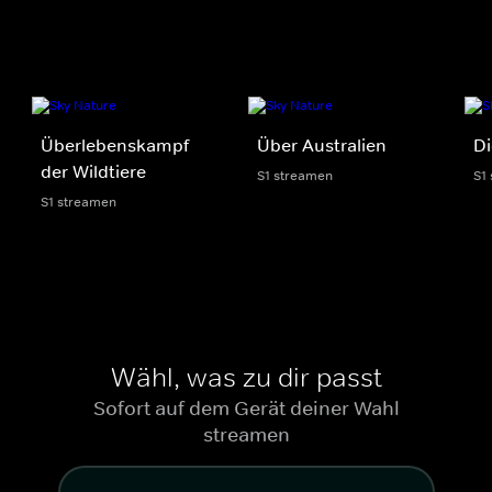
Überlebenskampf
Über Australien
Di
der Wildtiere
S1 streamen
S1
S1 streamen
Wähl, was zu dir passt
Sofort auf dem Gerät deiner Wahl
streamen