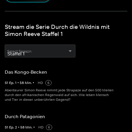
Stream die Serie Durch die Wildnis mit
Simon Reeve Staffel 1
Select Season
Das Kongo-Becken
S
1
Ep.
1
•
58
Min.
•
HD
6
Abenteurer Simon Reeve nimmt jede Strapaze auf den 500 Meilen
durch den afrikanischen Regenwald auf sich. Wie leben Mensch
und Tier in dieser unberührten Gegend?
Durch Patagonien
S
1
Ep.
2
•
58
Min.
•
HD
6