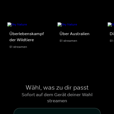
Überlebenskampf
Über Australien
Di
der Wildtiere
S1 streamen
S1
S1 streamen
Wähl, was zu dir passt
Sofort auf dem Gerät deiner Wahl
streamen