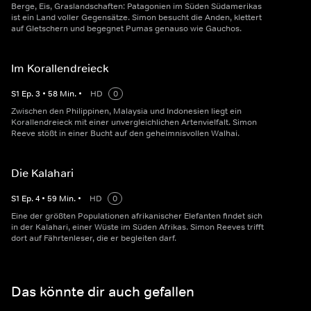
Berge, Eis, Graslandschaften: Patagonien im Süden Südamerikas
ist ein Land voller Gegensätze. Simon besucht die Anden, klettert
auf Gletschern und begegnet Pumas genauso wie Gauchos.
Im Korallendreieck
S
1
Ep.
3
•
58
Min.
•
HD
0
Zwischen den Philippinen, Malaysia und Indonesien liegt ein
Korallendreieck mit einer unvergleichlichen Artenvielfalt. Simon
Reeve stößt in einer Bucht auf den geheimnisvollen Walhai.
Die Kalahari
S
1
Ep.
4
•
59
Min.
•
HD
0
Eine der größten Populationen afrikanischer Elefanten findet sich
in der Kalahari, einer Wüste im Süden Afrikas. Simon Reeves trifft
dort auf Fährtenleser, die er begleiten darf.
Das könnte dir auch gefallen