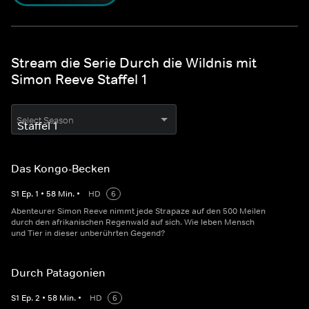
Stream die Serie Durch die Wildnis mit
Simon Reeve Staffel 1
Select Season
Das Kongo-Becken
S
1
Ep.
1
•
58
Min.
•
HD
6
Abenteurer Simon Reeve nimmt jede Strapaze auf den 500 Meilen
durch den afrikanischen Regenwald auf sich. Wie leben Mensch
und Tier in dieser unberührten Gegend?
Durch Patagonien
S
1
Ep.
2
•
58
Min.
•
HD
6