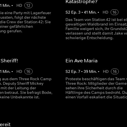
Katastrophe?
1
Min.
•
HD
12
S
2
Ep.
3
•
41
Min.
•
HD
16
e eine Party mit Lagerfeuer
ssten, folgt der nächste
Das Team von Station 42 ist bei 
 die Crew der Station 42: Sie
gewaltigen Waldbrand im Einsatz
einer gefährlichen
Familie weigert sich, ihr Grundst
ung gerufen.
verlassen und stellt damit Jake v
schwierige Entscheidung.
Sheriff!
Ein Ave Maria
1
Min.
•
HD
16
S
2
Ep.
7
•
39
Min.
•
HD
16
ng aus dem Three Rock Camp
Proteste beschäftigen das Team 
n. Deputy Sheriff Mickey
Three Rock: Mitglieder der Geme
 mit der Leitung der
sehen ihre Sicherheit durch die
en betraut. Sie befragt Bode,
Häftlinge des Camps bedroht. D
 keine Unbekannte ist.
einen Vorfall eskaliert die Situati
ereit