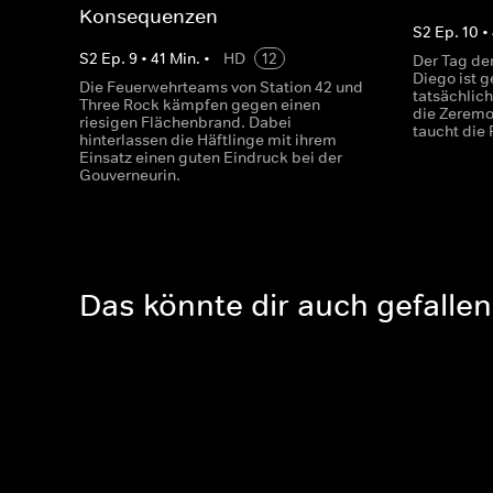
Konsequenzen
S
2
Ep.
10
•
S
2
Ep.
9
•
41
Min.
•
HD
12
Der Tag de
Diego ist 
Die Feuerwehrteams von Station 42 und
tatsächlic
Three Rock kämpfen gegen einen
die Zeremon
riesigen Flächenbrand. Dabei
taucht die 
hinterlassen die Häftlinge mit ihrem
Einsatz einen guten Eindruck bei der
Gouverneurin.
Das könnte dir auch gefallen