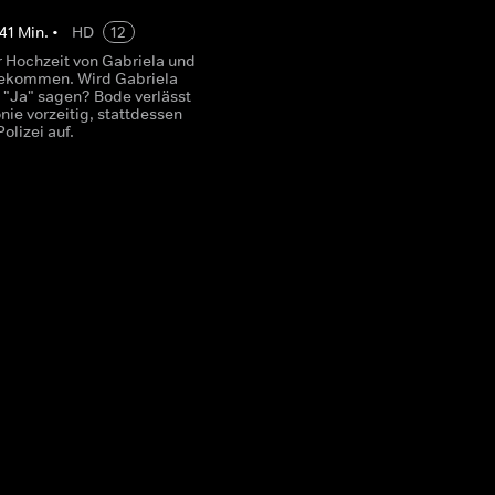
41
Min.
•
HD
12
r Hochzeit von Gabriela und
gekommen. Wird Gabriela
h "Ja" sagen? Bode verlässt
ie vorzeitig, stattdessen
Polizei auf.