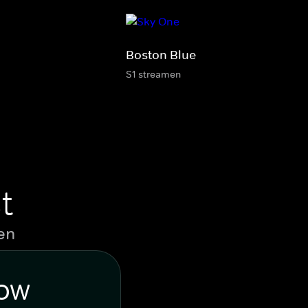
Boston Blue
S1 streamen
t
en
WOW