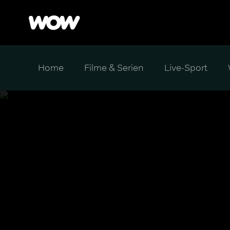
Home
Filme & Serien
Live-Sport