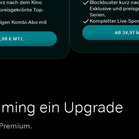
urz nach dem Kino
Blockbuster kurz na
Exklusive und preisg
preisgekrönte Top-
Serien.
Kompletter Live-Spor
igen Kombi-Abo mit
AB 34,97 
,98 € MTL.
aming ein Upgrade
 Premium.