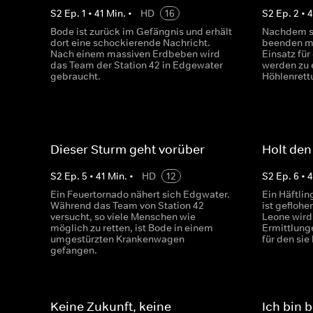
S
2
Ep.
1
•
41
Min.
•
HD
16
S
2
Ep.
2
•
4
Bode ist zurück im Gefängnis und erhält
Nachdem si
dort eine schockierende Nachricht.
beenden mu
Nach einem massiven Erdbeben wird
Einsatz für
das Team der Station 42 in Edgewater
werden zu 
gebraucht.
Höhlenrett
Dieser Sturm geht vorüber
Holt den 
S
2
Ep.
5
•
41
Min.
•
HD
12
S
2
Ep.
6
•
4
Ein Feuertornado nähert sich Edgwater.
Ein Häftli
Während das Team von Station 42
ist geflohe
versucht, so viele Menschen wie
Leone wird
möglich zu retten, ist Bode in einem
Ermittlung
umgestürzten Krankenwagen
für den sie
gefangen.
Keine Zukunft, keine
Ich bin b