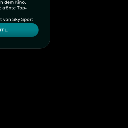
ch dem Kino.
ekrönte Top-
t von Sky Sport
MTL.