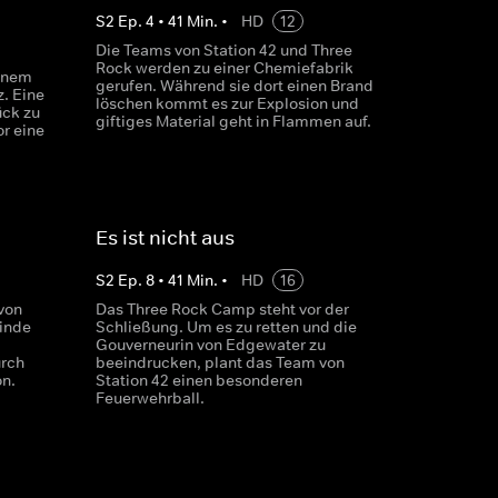
S
2
Ep.
4
•
41
Min.
•
HD
12
Die Teams von Station 42 und Three
Rock werden zu einer Chemiefabrik
einem
gerufen. Während sie dort einen Brand
. Eine
löschen kommt es zur Explosion und
ück zu
giftiges Material geht in Flammen auf.
or eine
Es ist nicht aus
S
2
Ep.
8
•
41
Min.
•
HD
16
von
Das Three Rock Camp steht vor der
inde
Schließung. Um es zu retten und die
Gouverneurin von Edgewater zu
urch
beeindrucken, plant das Team von
on.
Station 42 einen besonderen
Feuerwehrball.