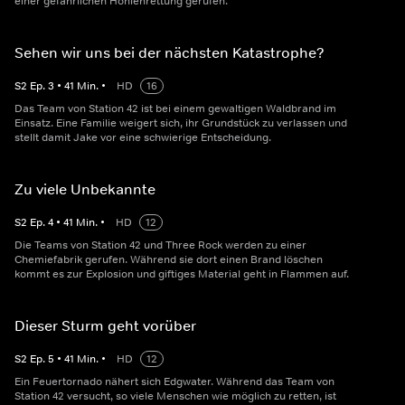
einer gefährlichen Höhlenrettung gerufen.
Sehen wir uns bei der nächsten Katastrophe?
S
2
Ep.
3
•
41
Min.
•
HD
16
Das Team von Station 42 ist bei einem gewaltigen Waldbrand im
Einsatz. Eine Familie weigert sich, ihr Grundstück zu verlassen und
stellt damit Jake vor eine schwierige Entscheidung.
Zu viele Unbekannte
S
2
Ep.
4
•
41
Min.
•
HD
12
Die Teams von Station 42 und Three Rock werden zu einer
Chemiefabrik gerufen. Während sie dort einen Brand löschen
kommt es zur Explosion und giftiges Material geht in Flammen auf.
Dieser Sturm geht vorüber
S
2
Ep.
5
•
41
Min.
•
HD
12
Ein Feuertornado nähert sich Edgwater. Während das Team von
Station 42 versucht, so viele Menschen wie möglich zu retten, ist