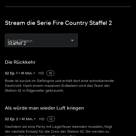
Stream die Serie Fire Country Staffel 2
Select Season
Die Rückkehr
S
2
Ep.
1
•
41
Min.
•
HD
16
Bode ist zurück im Gefängnis und erhält dort eine schockierende
Nachricht. Nach einem massiven Erdbeben wird das Team der
Station 42 in Edgewater gebraucht.
Als würde man wieder Luft kriegen
S
2
Ep.
2
•
41
Min.
•
HD
12
Nachdem sie eine Party mit Lagerfeuer beenden mussten, folgt
der nächste Einsatz für die Crew der Station 42: Sie werden zu