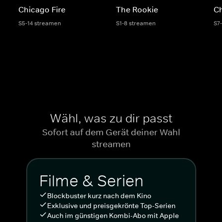
Chicago Fire
The Rookie
C
S5-14 streamen
S1-8 streamen
S7
Wähl, was zu dir passt
Sofort auf dem Gerät deiner Wahl
streamen
Filme & Serien
Blockbuster kurz nach dem Kino
Exklusive und preisgekrönte Top-Serien
Auch im günstigen Kombi-Abo mit Apple