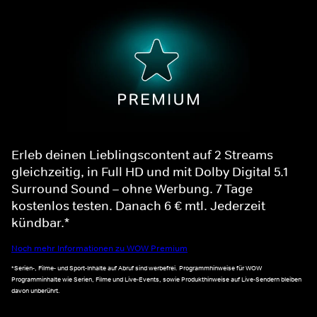
Erleb deinen Lieblingscontent auf 2 Streams
gleichzeitig, in Full HD und mit Dolby Digital 5.1
Surround Sound – ohne Werbung. 7 Tage
kostenlos testen. Danach 6 € mtl. Jederzeit
kündbar.*
Noch mehr Informationen zu WOW Premium
*Serien-, Filme- und Sport-Inhalte auf Abruf sind werbefrei. Programmhinweise für WOW
Programminhalte wie Serien, Filme und Live-Events, sowie Produkthinweise auf Live-Sendern bleiben
davon unberührt.