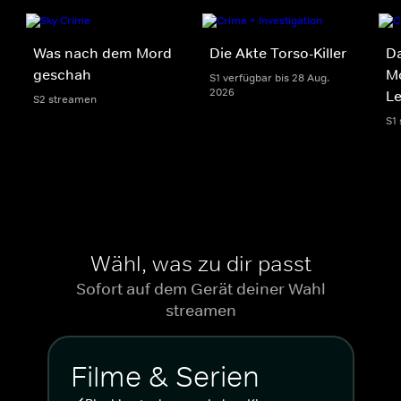
Was nach dem Mord
Die Akte Torso-Killer
Da
geschah
Mo
S1 verfügbar bis 28 Aug.
2026
Le
S2 streamen
S1
Wähl, was zu dir passt
Sofort auf dem Gerät deiner Wahl
streamen
Filme & Serien