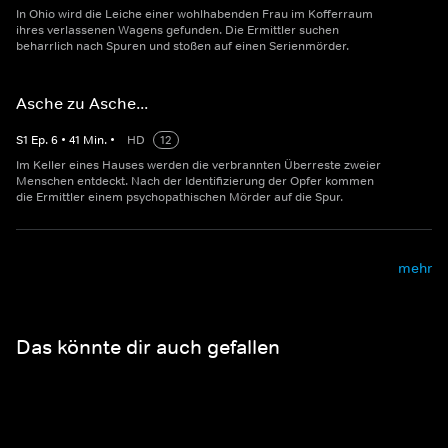
In Ohio wird die Leiche einer wohlhabenden Frau im Kofferraum
ihres verlassenen Wagens gefunden. Die Ermittler suchen
beharrlich nach Spuren und stoßen auf einen Serienmörder.
Asche zu Asche...
S
1
Ep.
6
•
41
Min.
•
HD
12
Im Keller eines Hauses werden die verbrannten Überreste zweier
Menschen entdeckt. Nach der Identifizierung der Opfer kommen
die Ermittler einem psychopathischen Mörder auf die Spur.
mehr
Das könnte dir auch gefallen