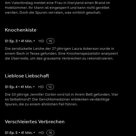
Am Valentinstag meldet eine Frau in Maryland einen Brand im
Hotelzimmer. Ihr Mann ist eingesperrt und kann nicht gerettet
werden. Doch die Spuren verraten, was wirklich geschah.
Knochenkiste
S
1
Ep.
3
•
41
Min.
•
HD
16
Die zerstückelte Leiche der 27-jährigen Laura Ackerson wurde in
einem Bach in Texas gefunden. Eine Knochenspezialistin analysiert
die Überreste, um das grausame Verbrechen zu rekonstruieren.
Lieblose Liebschaft
S
1
Ep.
4
•
41
Min.
•
HD
12
Die 33-jährige Jennifer Corbin wird tot in ihrem Bett gefunden. War
es Selbstmord? Die Gerichtsmediziner entdecken verdächtige
Spuren, die zu einem ähnlichen Fall führen.
Verschleiertes Verbrechen
S
1
Ep.
5
•
41
Min.
•
HD
16