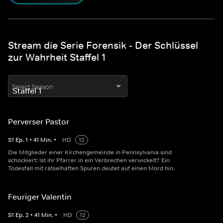
Stream die Serie Forensik - Der Schlüssel
zur Wahrheit Staffel 1
Select Season
Perverser Pastor
S
1
Ep.
1
•
41
Min.
•
HD
12
Die Mitglieder einer Kirchengemeinde in Pennsylvania sind
schockiert: Ist ihr Pfarrer in ein Verbrechen verwickelt? Ein
Todesfall mit rätselhaften Spuren deutet auf einen Mord hin.
Feuriger Valentin
S
1
Ep.
2
•
41
Min.
•
HD
12