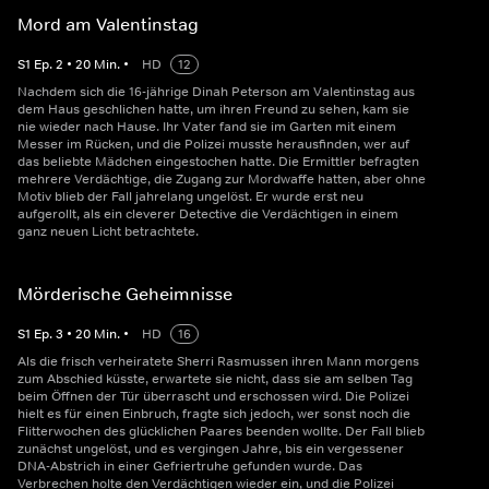
Mord am Valentinstag
S
1
Ep.
2
•
20
Min.
•
HD
12
Nachdem sich die 16-jährige Dinah Peterson am Valentinstag aus
dem Haus geschlichen hatte, um ihren Freund zu sehen, kam sie
nie wieder nach Hause. Ihr Vater fand sie im Garten mit einem
Messer im Rücken, und die Polizei musste herausfinden, wer auf
das beliebte Mädchen eingestochen hatte. Die Ermittler befragten
mehrere Verdächtige, die Zugang zur Mordwaffe hatten, aber ohne
Motiv blieb der Fall jahrelang ungelöst. Er wurde erst neu
aufgerollt, als ein cleverer Detective die Verdächtigen in einem
ganz neuen Licht betrachtete.
Mörderische Geheimnisse
S
1
Ep.
3
•
20
Min.
•
HD
16
Als die frisch verheiratete Sherri Rasmussen ihren Mann morgens
zum Abschied küsste, erwartete sie nicht, dass sie am selben Tag
beim Öffnen der Tür überrascht und erschossen wird. Die Polizei
hielt es für einen Einbruch, fragte sich jedoch, wer sonst noch die
Flitterwochen des glücklichen Paares beenden wollte. Der Fall blieb
zunächst ungelöst, und es vergingen Jahre, bis ein vergessener
DNA-Abstrich in einer Gefriertruhe gefunden wurde. Das
Verbrechen holte den Verdächtigen wieder ein, und die Polizei