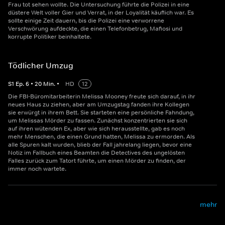
Frau tot sehen wollte. Die Untersuchung führte die Polizei in eine
düstere Welt voller Gier und Verrat, in der Loyalität käuflich war. Es
sollte einige Zeit dauern, bis die Polizei eine verworrene
Verschwörung aufdeckte, die einen Telefonbetrug, Mafiosi und
korrupte Politiker beinhaltete.
Tödlicher Umzug
S
1
Ep.
6
•
20
Min.
•
HD
12
Die FBI-Büromitarbeiterin Melissa Mooney freute sich darauf, in ihr
neues Haus zu ziehen, aber am Umzugstag fanden ihre Kollegen
sie erwürgt in ihrem Bett. Sie starteten eine persönliche Fahndung,
um Melissas Mörder zu fassen. Zunächst konzentrierten sie sich
auf ihren wütenden Ex, aber wie sich herausstellte, gab es noch
mehr Menschen, die einen Grund hatten, Melissa zu ermorden. Als
alle Spuren kalt wurden, blieb der Fall jahrelang liegen, bevor eine
Notiz im Fallbuch eines Beamten die Detectives des ungelösten
Falles zurück zum Tatort führte, um einen Mörder zu finden, der
immer noch wartete.
mehr