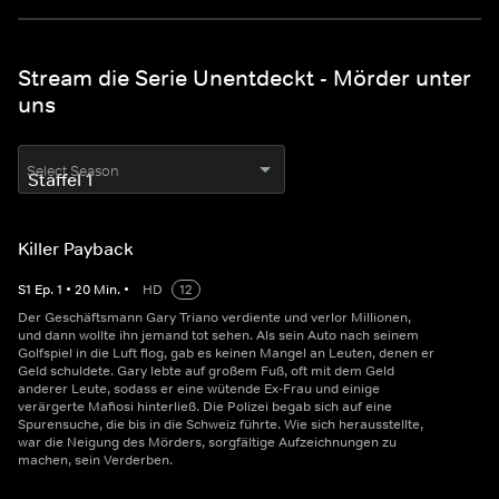
Stream die Serie Unentdeckt - Mörder unter
uns
Select Season
Killer Payback
S
1
Ep.
1
•
20
Min.
•
HD
12
Der Geschäftsmann Gary Triano verdiente und verlor Millionen,
und dann wollte ihn jemand tot sehen. Als sein Auto nach seinem
Golfspiel in die Luft flog, gab es keinen Mangel an Leuten, denen er
Geld schuldete. Gary lebte auf großem Fuß, oft mit dem Geld
anderer Leute, sodass er eine wütende Ex-Frau und einige
verärgerte Mafiosi hinterließ. Die Polizei begab sich auf eine
Spurensuche, die bis in die Schweiz führte. Wie sich herausstellte,
war die Neigung des Mörders, sorgfältige Aufzeichnungen zu
machen, sein Verderben.