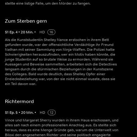
stellte eine listige Falle, um den Mörder zu fangen.
Zum Sterben gern
S
1
Ep.
4
•
20
Min.
•
HD
16
Als die Kunststudentin Shelley Nance erstochen in ihrem Bett
gefunden wurde, war der offensichtliche Verdächtige ihr Freund
Nathan mit seiner Sammlung von Ninja-Waffen. Die Polizei hatte
Schwierigkeiten herauszufinden, wer ein Motiv haben könnte, die
junge Studentin auf so brutale Weise zu ermorden. Während sie
Aussagen und Beweise sammelten, arbeiteten sich die Detectives
langsam durch die stürmischen Beziehungen in der Kunstszene
des Colleges. Bald wurde deutlich, dass Shelley Opfer einer
Dreiecksbeziehung war, von der sie nicht einmal wusste, dass sie
ein Teil davon war.
Richtermord
S
1
Ep.
5
•
20
Min.
•
HD
12
Vince und Margaret Sherry wurden in ihrem Haus erschossen, und
alles sah nach einem professionellen Anschlag aus. Es stellte sich
heraus, dass es eine Menge Gründe gab, warum die Unterwelt von
Biloxi den angesehenen Richter und seine politisch engagierte