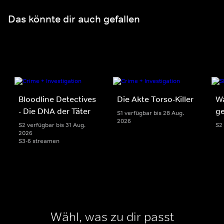
Das könnte dir auch gefallen
Bloodline Detectives
Die Akte Torso-Killer
W
- Die DNA der Täter
g
S1 verfügbar bis 28 Aug.
2026
S2 verfügbar bis 31 Aug.
S2
2026
S3-6 streamen
Wähl, was zu dir passt