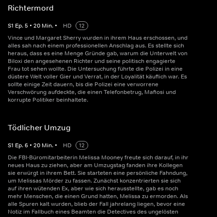
Richtermord
S
1
Ep.
5
•
20
Min.
•
HD
12
Vince und Margaret Sherry wurden in ihrem Haus erschossen, und
alles sah nach einem professionellen Anschlag aus. Es stellte sich
heraus, dass es eine Menge Gründe gab, warum die Unterwelt von
Biloxi den angesehenen Richter und seine politisch engagierte
Frau tot sehen wollte. Die Untersuchung führte die Polizei in eine
düstere Welt voller Gier und Verrat, in der Loyalität käuflich war. Es
sollte einige Zeit dauern, bis die Polizei eine verworrene
Verschwörung aufdeckte, die einen Telefonbetrug, Mafiosi und
korrupte Politiker beinhaltete.
Tödlicher Umzug
S
1
Ep.
6
•
20
Min.
•
HD
12
Die FBI-Büromitarbeiterin Melissa Mooney freute sich darauf, in ihr
neues Haus zu ziehen, aber am Umzugstag fanden ihre Kollegen
sie erwürgt in ihrem Bett. Sie starteten eine persönliche Fahndung,
um Melissas Mörder zu fassen. Zunächst konzentrierten sie sich
auf ihren wütenden Ex, aber wie sich herausstellte, gab es noch
mehr Menschen, die einen Grund hatten, Melissa zu ermorden. Als
alle Spuren kalt wurden, blieb der Fall jahrelang liegen, bevor eine
Notiz im Fallbuch eines Beamten die Detectives des ungelösten