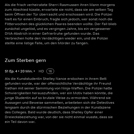
Als die frisch verheiratete Sherri Rasmussen ihren Mann morgens
zum Abschied küsste, erwartete sie nicht, dass sie am selben Tag
beim Öffnen der Tür überrascht und erschossen wird. Die Polizei
hielt es für einen Einbruch, fragte sich jedoch, wer sonst noch die
Flitterwochen des glücklichen Paares beenden wollte. Der Fall blieb
zunächst ungelöst, und es vergingen Jahre, bis ein vergessener
DNA-Abstrich in einer Gefriertruhe gefunden wurde. Das
Verbrechen holte den Verdächtigen wieder ein, und die Polizei
stellte eine listige Falle, um den Mörder zu fangen.
Zum Sterben gern
S
1
Ep.
4
•
20
Min.
•
HD
16
Als die Kunststudentin Shelley Nance erstochen in ihrem Bett
gefunden wurde, war der offensichtliche Verdächtige ihr Freund
Nathan mit seiner Sammlung von Ninja-Waffen. Die Polizei hatte
Schwierigkeiten herauszufinden, wer ein Motiv haben könnte, die
junge Studentin auf so brutale Weise zu ermorden. Während sie
Aussagen und Beweise sammelten, arbeiteten sich die Detectives
langsam durch die stürmischen Beziehungen in der Kunstszene
des Colleges. Bald wurde deutlich, dass Shelley Opfer einer
Dreiecksbeziehung war, von der sie nicht einmal wusste, dass sie
ein Teil davon war.