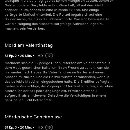
Golfspiel in die Luft flog, gab es keinen Mangel an Leuten, denen er
Geld schuldete. Gary lebte auf großem Fuß, oft mit dem Geld
anderer Leute, sodass er eine wütende Ex-Frau und einige
verärgerte Mafiosi hinterließ. Die Polizei begab sich auf eine
Spurensuche, die bis in die Schweiz führte. Wie sich herausstellte,
war die Neigung des Mörders, sorgfältige Aufzeichnungen zu
machen, sein Verderben.
Mord am Valentinstag
S
1
Ep.
2
•
20
Min.
•
HD
12
Nachdem sich die 16-jährige Dinah Peterson am Valentinstag aus
dem Haus geschlichen hatte, um ihren Freund zu sehen, kam sie
nie wieder nach Hause. Ihr Vater fand sie im Garten mit einem
Messer im Rücken, und die Polizei musste herausfinden, wer auf
das beliebte Mädchen eingestochen hatte. Die Ermittler befragten
mehrere Verdächtige, die Zugang zur Mordwaffe hatten, aber ohne
Motiv blieb der Fall jahrelang ungelöst. Er wurde erst neu
aufgerollt, als ein cleverer Detective die Verdächtigen in einem
ganz neuen Licht betrachtete.
Mörderische Geheimnisse
S
1
Ep.
3
•
20
Min.
•
HD
16