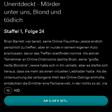
Unentdeckt - Mörder
unter uns, Blond und
tödlich
Staffel 1, Folge 24
Brian Barrett war bereit, seine Online-Traumfrau Jessie endlich
persönlich zu treffen, aber er wurde in seinem eigenen Auto
erschossen, bevor das Treffen stattfinden konnte. Als aktiver
Teilnehmer an Online-Chatrooms dachte Brian, seine "große,
heiße Blondine" Jessie habe sich in ihn verliebt, aber es stellte sich
heraus, dass sie mehr als einen virtuellen Liebhaber hatte. Als die
Untersuchung die verborgene Welt des Online-Datings enthüllte,
entdeckten die Ermittler eine Fantasiewelt, in der nichts so ist, wie
es scheint, und in der alle von Lust und Eifersucht korrumpiert
HD
16
sind.
AB 5,98 € MTL.