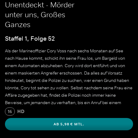
Unentdeckt - Mörder
unter uns, Großes
Ganzes
Staffel 1, Folge 52
Als der Marineoffizier Cory Voss nach sechs Monaten auf See
nach Hause kommt, schickt ihn seine Frau los, um Bargeld von
einem Automaten abzuheben. Cory wird dort entführt und von
einem maskierten Angreifer erschossen. Da alles auf Vorsatz
hindeutet, beginnt die Polizei zu suchen, wer einen Grund haben
könnte, Cory tot sehen zu wollen. Selbst nachdem seine Frau eine
Affäre zugegeben hat, findet die Polizei noch immer keine
Beweise, um jemanden zu verhaften, bis ein Anruf bei einem
Hinweistelefon enthüllt, dass jemand einen Raub in viel größerem
HD
16
Ausmaß als den am Geldautomaten geplant hatte.
AB 5,98 € MTL.