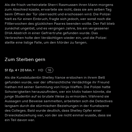
Als die frisch verheiratete Sherri Rasmussen ihren Mann morgens
zum Abschied küsste, erwartete sie nicht, dass sie am selben Tag
beim Öffnen der Tür überrascht und erschossen wird. Die Polizei
hielt es für einen Einbruch, fragte sich jedoch, wer sonst noch die
Flitterwochen des glücklichen Paares beenden wollte. Der Fall blieb
zunächst ungelöst, und es vergingen Jahre, bis ein vergessener
DNA-Abstrich in einer Gefriertruhe gefunden wurde. Das
Verbrechen holte den Verdächtigen wieder ein, und die Polizei
stellte eine listige Falle, um den Mörder zu fangen.
Zum Sterben gern
S
1
Ep.
4
•
20
Min.
•
HD
16
Als die Kunststudentin Shelley Nance erstochen in ihrem Bett
gefunden wurde, war der offensichtliche Verdächtige ihr Freund
Nathan mit seiner Sammlung von Ninja-Waffen. Die Polizei hatte
Schwierigkeiten herauszufinden, wer ein Motiv haben könnte, die
junge Studentin auf so brutale Weise zu ermorden. Während sie
Aussagen und Beweise sammelten, arbeiteten sich die Detectives
langsam durch die stürmischen Beziehungen in der Kunstszene
des Colleges. Bald wurde deutlich, dass Shelley Opfer einer
Dreiecksbeziehung war, von der sie nicht einmal wusste, dass sie
ein Teil davon war.