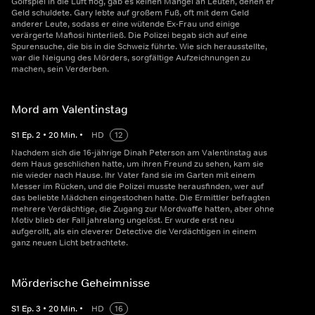
Golfspiel in die Luft flog, gab es keinen Mangel an Leuten, denen er
Geld schuldete. Gary lebte auf großem Fuß, oft mit dem Geld
anderer Leute, sodass er eine wütende Ex-Frau und einige
verärgerte Mafiosi hinterließ. Die Polizei begab sich auf eine
Spurensuche, die bis in die Schweiz führte. Wie sich herausstellte,
war die Neigung des Mörders, sorgfältige Aufzeichnungen zu
machen, sein Verderben.
Mord am Valentinstag
S
1
Ep.
2
•
20
Min.
•
HD
12
Nachdem sich die 16-jährige Dinah Peterson am Valentinstag aus
dem Haus geschlichen hatte, um ihren Freund zu sehen, kam sie
nie wieder nach Hause. Ihr Vater fand sie im Garten mit einem
Messer im Rücken, und die Polizei musste herausfinden, wer auf
das beliebte Mädchen eingestochen hatte. Die Ermittler befragten
mehrere Verdächtige, die Zugang zur Mordwaffe hatten, aber ohne
Motiv blieb der Fall jahrelang ungelöst. Er wurde erst neu
aufgerollt, als ein cleverer Detective die Verdächtigen in einem
ganz neuen Licht betrachtete.
Mörderische Geheimnisse
S
1
Ep.
3
•
20
Min.
•
HD
16