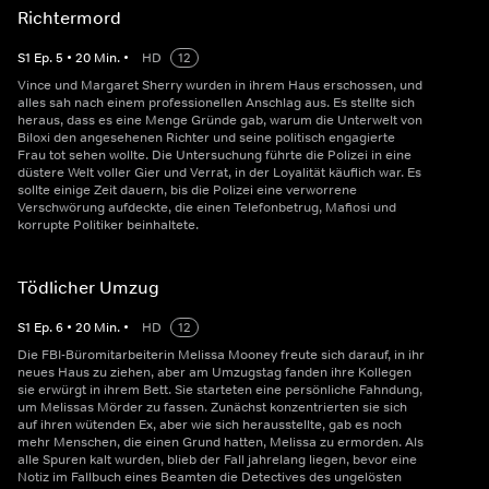
Richtermord
S
1
Ep.
5
•
20
Min.
•
HD
12
Vince und Margaret Sherry wurden in ihrem Haus erschossen, und
alles sah nach einem professionellen Anschlag aus. Es stellte sich
heraus, dass es eine Menge Gründe gab, warum die Unterwelt von
Biloxi den angesehenen Richter und seine politisch engagierte
Frau tot sehen wollte. Die Untersuchung führte die Polizei in eine
düstere Welt voller Gier und Verrat, in der Loyalität käuflich war. Es
sollte einige Zeit dauern, bis die Polizei eine verworrene
Verschwörung aufdeckte, die einen Telefonbetrug, Mafiosi und
korrupte Politiker beinhaltete.
Tödlicher Umzug
S
1
Ep.
6
•
20
Min.
•
HD
12
Die FBI-Büromitarbeiterin Melissa Mooney freute sich darauf, in ihr
neues Haus zu ziehen, aber am Umzugstag fanden ihre Kollegen
sie erwürgt in ihrem Bett. Sie starteten eine persönliche Fahndung,
um Melissas Mörder zu fassen. Zunächst konzentrierten sie sich
auf ihren wütenden Ex, aber wie sich herausstellte, gab es noch
mehr Menschen, die einen Grund hatten, Melissa zu ermorden. Als
alle Spuren kalt wurden, blieb der Fall jahrelang liegen, bevor eine
Notiz im Fallbuch eines Beamten die Detectives des ungelösten