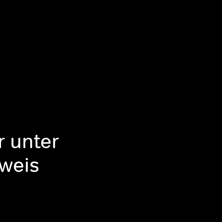
r unter
nweis