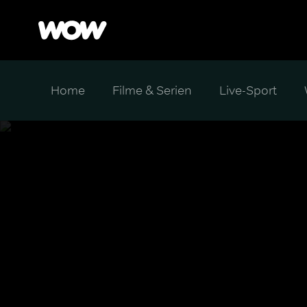
Home
Filme & Serien
Live-Sport