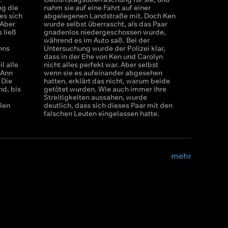
ng die
nahm sie auf eine Fahrt auf einer
es sich
abgelegenen Landstraße mit. Doch Ken
 Aber
wurde selbst überrascht, als das Paar
 ließ
gnadenlos niedergeschossen wurde,
während es im Auto saß. Bei der
nns
Untersuchung wurde der Polizei klar,
dass in der Ehe von Ken und Carolyn
l alle
nicht alles perfekt war. Aber selbst
 Ann
wenn sie es aufeinander abgesehen
 Die
hatten, erklärt das nicht, warum beide
d, bis
getötet wurden. Wie auch immer ihre
Streitigkeiten aussahen, wurde
len
deutlich, dass sich dieses Paar mit den
falschen Leuten eingelassen hatte.
mehr