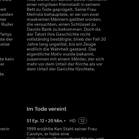
einer religiösen Kleinstadt in seinem
eit
Bett zu Tode geprügelt. Seine Frau
funden
Melinda behauptete, er sei von zwei
iner
maskierten Männern getötet worden,
 Ruder
die versuchten, einen Schlüssel zu
Davids Bank zu bekommen. Doch da
Partys
der Tatort ihre Geschichte nicht
te der
vollständig bestätigte, blieb der Fall 20
weise
Jahre lang ungelöst, bis ein Zeuge
endlich die Wahrheit gestand. Das
eigentliche Motiv wurde bekannt,
e kein
zusammen mit einem Mörder, der sich
er
mehr vor dem Urteil der Kirche als vor
dem Urteil der Gerichte fürchtete.
te.
Im Tode vereint
S
1
Ep.
12
•
20
Min.
•
HD
12
merin
1999 erzählte Ken Stahl seiner Frau
Carolyn, er habe eine
t
Geburtstagsüberraschung für sie, und