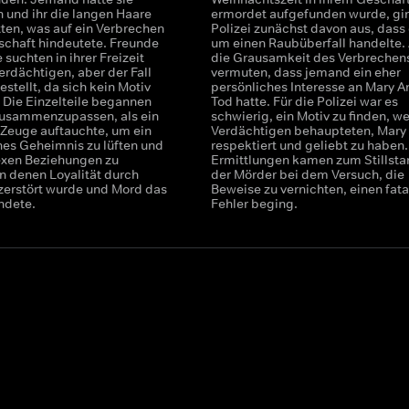
 und ihr die langen Haare
ermordet aufgefunden wurde, gi
ten, was auf ein Verbrechen
Polizei zunächst davon aus, dass 
schaft hindeutete. Freunde
um einen Raubüberfall handelte.
 suchten in ihrer Freizeit
die Grausamkeit des Verbrechens
erdächtigen, aber der Fall
vermuten, dass jemand ein eher
stellt, da sich kein Motiv
persönliches Interesse an Mary A
. Die Einzelteile begannen
Tod hatte. Für die Polizei war es
zusammenzupassen, als ein
schwierig, ein Motiv zu finden, wei
 Zeuge auftauchte, um ein
Verdächtigen behaupteten, Mary
hes Geheimnis zu lüften und
respektiert und geliebt zu haben.
xen Beziehungen zu
Ermittlungen kamen zum Stillstan
in denen Loyalität durch
der Mörder bei dem Versuch, die
 zerstört wurde und Mord das
Beweise zu vernichten, einen fata
ndete.
Fehler beging.