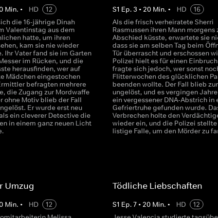
0
Min.
•
HD
12
S
1
Ep.
3
•
20
Min.
•
HD
16
ch die 16-jährige Dinah
Als die frisch verheiratete Sherri
m Valentinstag aus dem
Rasmussen ihren Mann morgens
lichen hatte, um ihren
Abschied küsste, erwartete sie ni
sehen, kam sie nie wieder
dass sie am selben Tag beim Öff
 Ihr Vater fand sie im Garten
Tür überrascht und erschossen wi
Messer im Rücken, und die
Polizei hielt es für einen Einbruch
ste herausfinden, wer auf
fragte sich jedoch, wer sonst noc
te Mädchen eingestochen
Flitterwochen des glücklichen Pa
Ermittler befragten mehrere
beenden wollte. Der Fall blieb zu
e, die Zugang zur Mordwaffe
ungelöst, und es vergingen Jahre,
r ohne Motiv blieb der Fall
ein vergessener DNA-Abstrich in 
ngelöst. Er wurde erst neu
Gefriertruhe gefunden wurde. Da
 als ein cleverer Detective die
Verbrechen holte den Verdächtig
en in einem ganz neuen Licht
wieder ein, und die Polizei stellte
e.
listige Falle, um den Mörder zu f
er Umzug
Tödliche Liebschaften
0
Min.
•
HD
12
S
1
Ep.
7
•
20
Min.
•
HD
12
romitarbeiterin Melissa
Jesse Valencia studierte tagsübe