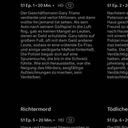
S
1
Ep.
1
•
20
Min.
•
HD
12
S
1
Ep.
2
•
2
Der Geschäftsmann Gary Triano
Nachdem si
verdiente und verlor Millionen, und dann
Peterson a
wollte ihn jemand tot sehen. Als sein
Haus gesch
Auto nach seinem Golfspiel in die Luft
Freund zu 
flog, gab es keinen Mangel an Leuten,
nach Hause.
denen er Geld schuldete. Gary lebte auf
mit einem 
großem Fuß, oft mit dem Geld anderer
Polizei mus
Leute, sodass er eine wütende Ex-Frau
das belieb
und einige verärgerte Mafiosi hinterließ.
hatte. Die 
Die Polizei begab sich auf eine
Verdächtig
Spurensuche, die bis in die Schweiz
hatten, abe
führte. Wie sich herausstellte, war die
jahrelang u
Neigung des Mörders, sorgfältige
aufgerollt,
Aufzeichnungen zu machen, sein
Verdächtig
Verderben.
betrachtet
Richtermord
Tödlich
S
1
Ep.
5
•
20
Min.
•
HD
12
S
1
Ep.
6
•
2
Vince und Margaret Sherry wurden in
Die FBI-Bü