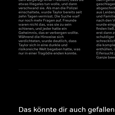
etwas Illegales tun wolle, und dann
geschlagen
verschwand sie. Als man die Polizei
abgeschnit
einschaltete, wurde Taylor bereits seit
aus Leiden
zehn Tagen vermisst. Die Suche warf
und Familie
nur noch mehr Fragen auf. Freunde
nach den V
waren nicht das, was sie zu sein
wurde einge
schienen, und jeder hatte ein
finden ließ
Geheimnis, das er verbergen wollte.
erst dann 
Während die Hinweise sich
schuldiger
verdichteten, wurde deutlich, dass
schrecklic
Taylor sich in eine dunkle und
die komple
risikoreiche Welt begeben hatte, was
enthüllen, 
nur in einer Tragödie enden konnte.
Eifersucht
Ganze bee
Das könnte dir auch gefallen