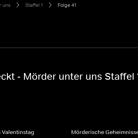
r uns
Staffel 1
Folge 41
kt - Mörder unter uns Staffel 
 Valentinstag
Mörderische Geheimniss