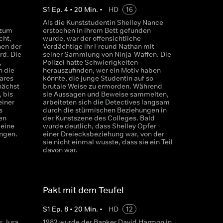
S
1
Ep.
4
•
20
Min.
•
HD
16
Als die Kunststudentin Shelley Nance
 zum
erstochen in ihrem Bett gefunden
cht,
wurde, war der offensichtliche
nen der
Verdächtige ihr Freund Nathan mit
rd. Die
seiner Sammlung von Ninja-Waffen. Die
,
Polizei hatte Schwierigkeiten
h die
herauszufinden, wer ein Motiv haben
ares
könnte, die junge Studentin auf so
nächst
brutale Weise zu ermorden. Während
 bis
sie Aussagen und Beweise sammelten,
einer
arbeiteten sich die Detectives langsam
s
durch die stürmischen Beziehungen in
en
der Kunstszene des Colleges. Bald
 eine
wurde deutlich, dass Shelley Opfer
angen.
einer Dreiecksbeziehung war, von der
sie nicht einmal wusste, dass sie ein Teil
davon war.
Pakt mit dem Teufel
S
1
Ep.
8
•
20
Min.
•
HD
12
r Jura
1982 wurde der Banker David Harmon in