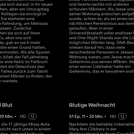
te sich darauf, in ihr neues
und feierte nachts mit anderen
ehen, aber am Umzugstag
schwulen Männern. Als Jesse unw
 Kollegen sie erwürgt in
seiner Wohnung erstochen aufge
 Sie starteten eine
wurde, schien es, als sei eines se
e Fahndung, um Melissas
nächtlichen Rendezvous aus dem
fassen. Zunächst
gelaufen. Aber in einer
ten sie sich auf ihren
Universitätsstadt voller endloser 
x, aber wie sich
und One-Night-Stands war die Lis
lte, gab es noch mehr
möglichen Mörder lang. DNA-Be
die einen Grund hatten,
wiesen darauf hin, dass viele
 ermorden. Als alle Spuren
verschiedene Personen in Jesses
, blieb der Fall jahrelang
Wohnung waren, und Jesse macht
or eine Notiz im Fallbuch
Geheimnis aus seinen Affären. Ab
ten die Detectives des
einer seiner Liebhaber hatte ein
 Falles zurück zum Tatort
Geheimnis, das er bewahren woll
einen Mörder zu finden, der
 wartete.
 Blut
Blutige Weihnacht
20
Min.
•
HD
12
S
1
Ep.
11
•
20
Min.
•
HD
12
die 17-jährige Missy Avila
Nachdem die beliebte Unterneh
sicht nach unten in einem
Mary Ann Clibbery in der
den. Jemand hatte sie
Weihnachtszeit in ihrem Geschäf