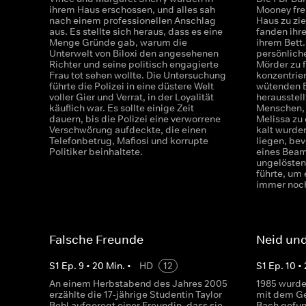
ihrem Haus erschossen, und alles sah
Mooney freu
nach einem professionellen Anschlag
Haus zu zi
aus. Es stellte sich heraus, dass es eine
fanden ihre
Menge Gründe gab, warum die
ihrem Bett.
Unterwelt von Biloxi den angesehenen
persönlich
Richter und seine politisch engagierte
Mörder zu 
Frau tot sehen wollte. Die Untersuchung
konzentrier
führte die Polizei in eine düstere Welt
wütenden E
voller Gier und Verrat, in der Loyalität
herausstel
käuflich war. Es sollte einige Zeit
Menschen, 
dauern, bis die Polizei eine verworrene
Melissa zu
Verschwörung aufdeckte, die einen
kalt wurden
Telefonbetrug, Mafiosi und korrupte
liegen, bev
Politiker beinhaltete.
eines Beam
ungelösten
führte, um 
immer noch
Falsche Freunde
Neid und
S
1
Ep.
9
•
20
Min.
•
HD
12
S
1
Ep.
10
•
An einem Herbstabend des Jahres 2005
1985 wurde 
erzählte die 17-jährige Studentin Taylor
mit dem Ge
Behl aufgeregt einer Freundin, dass sie
Bach gefun