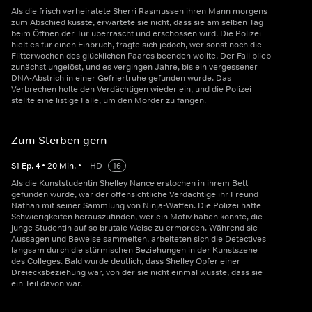
Als die frisch verheiratete Sherri Rasmussen ihren Mann morgens
zum Abschied küsste, erwartete sie nicht, dass sie am selben Tag
beim Öffnen der Tür überrascht und erschossen wird. Die Polizei
hielt es für einen Einbruch, fragte sich jedoch, wer sonst noch die
Flitterwochen des glücklichen Paares beenden wollte. Der Fall blieb
zunächst ungelöst, und es vergingen Jahre, bis ein vergessener
DNA-Abstrich in einer Gefriertruhe gefunden wurde. Das
Verbrechen holte den Verdächtigen wieder ein, und die Polizei
stellte eine listige Falle, um den Mörder zu fangen.
Zum Sterben gern
S
1
Ep.
4
•
20
Min.
•
HD
16
Als die Kunststudentin Shelley Nance erstochen in ihrem Bett
gefunden wurde, war der offensichtliche Verdächtige ihr Freund
Nathan mit seiner Sammlung von Ninja-Waffen. Die Polizei hatte
Schwierigkeiten herauszufinden, wer ein Motiv haben könnte, die
junge Studentin auf so brutale Weise zu ermorden. Während sie
Aussagen und Beweise sammelten, arbeiteten sich die Detectives
langsam durch die stürmischen Beziehungen in der Kunstszene
des Colleges. Bald wurde deutlich, dass Shelley Opfer einer
Dreiecksbeziehung war, von der sie nicht einmal wusste, dass sie
ein Teil davon war.