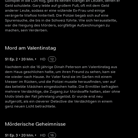
Golfspiel in die Luft flog, gab es keinen Mangel an Leuten, denen er
Geld schuldete. Gary lebte auf großem Fuß, oft mit dem Geld
anderer Leute, sodass er eine wütende Ex-Frau und einige
verärgerte Mafiosi hinterließ. Die Polizei begab sich auf eine
Spurensuche, die bis in die Schweiz führte. Wie sich herausstellte,
war die Neigung des Mörders, sorgfältige Aufzeichnungen zu
machen, sein Verderben.
Mord am Valentinstag
S
1
Ep.
2
•
20
Min.
•
HD
12
Nachdem sich die 16-jährige Dinah Peterson am Valentinstag aus
dem Haus geschlichen hatte, um ihren Freund zu sehen, kam sie
nie wieder nach Hause. Ihr Vater fand sie im Garten mit einem
Messer im Rücken, und die Polizei musste herausfinden, wer auf
das beliebte Mädchen eingestochen hatte. Die Ermittler befragten
mehrere Verdächtige, die Zugang zur Mordwaffe hatten, aber ohne
Motiv blieb der Fall jahrelang ungelöst. Er wurde erst neu
aufgerollt, als ein cleverer Detective die Verdächtigen in einem
ganz neuen Licht betrachtete.
Mörderische Geheimnisse
S
1
Ep.
3
•
20
Min.
•
HD
16