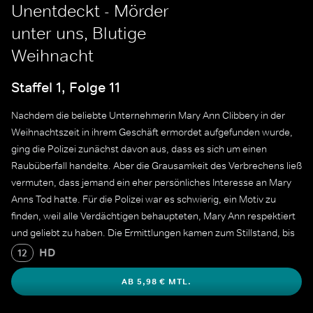
Unentdeckt - Mörder
unter uns, Blutige
Weihnacht
Staffel 1, Folge 11
Nachdem die beliebte Unternehmerin Mary Ann Clibbery in der
Weihnachtszeit in ihrem Geschäft ermordet aufgefunden wurde,
ging die Polizei zunächst davon aus, dass es sich um einen
Raubüberfall handelte. Aber die Grausamkeit des Verbrechens ließ
vermuten, dass jemand ein eher persönliches Interesse an Mary
Anns Tod hatte. Für die Polizei war es schwierig, ein Motiv zu
finden, weil alle Verdächtigen behaupteten, Mary Ann respektiert
und geliebt zu haben. Die Ermittlungen kamen zum Stillstand, bis
der Mörder bei dem Versuch, die Beweise zu vernichten, einen
HD
12
fatalen Fehler beging.
AB 5,98 € MTL.