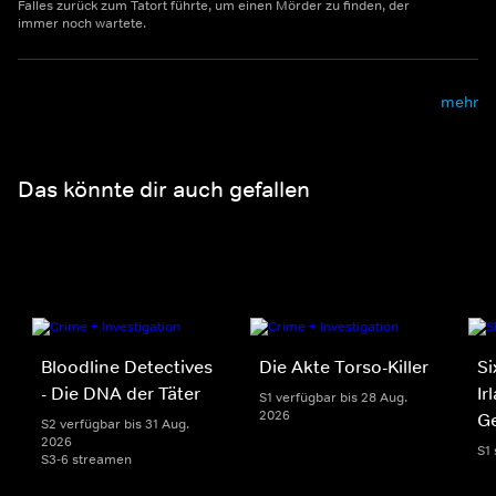
Falles zurück zum Tatort führte, um einen Mörder zu finden, der
immer noch wartete.
mehr
Das könnte dir auch gefallen
Bloodline Detectives
Die Akte Torso-Killer
Si
- Die DNA der Täter
Ir
S1 verfügbar bis 28 Aug.
2026
G
S2 verfügbar bis 31 Aug.
2026
S1
S3-6 streamen