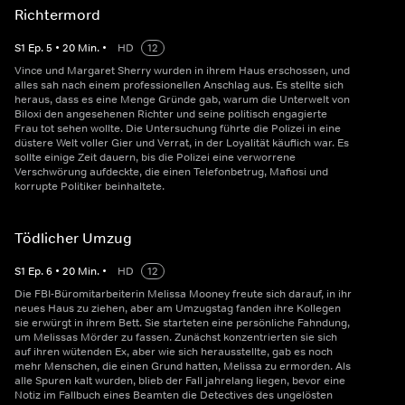
Richtermord
S
1
Ep.
5
•
20
Min.
•
HD
12
Vince und Margaret Sherry wurden in ihrem Haus erschossen, und
alles sah nach einem professionellen Anschlag aus. Es stellte sich
heraus, dass es eine Menge Gründe gab, warum die Unterwelt von
Biloxi den angesehenen Richter und seine politisch engagierte
Frau tot sehen wollte. Die Untersuchung führte die Polizei in eine
düstere Welt voller Gier und Verrat, in der Loyalität käuflich war. Es
sollte einige Zeit dauern, bis die Polizei eine verworrene
Verschwörung aufdeckte, die einen Telefonbetrug, Mafiosi und
korrupte Politiker beinhaltete.
Tödlicher Umzug
S
1
Ep.
6
•
20
Min.
•
HD
12
Die FBI-Büromitarbeiterin Melissa Mooney freute sich darauf, in ihr
neues Haus zu ziehen, aber am Umzugstag fanden ihre Kollegen
sie erwürgt in ihrem Bett. Sie starteten eine persönliche Fahndung,
um Melissas Mörder zu fassen. Zunächst konzentrierten sie sich
auf ihren wütenden Ex, aber wie sich herausstellte, gab es noch
mehr Menschen, die einen Grund hatten, Melissa zu ermorden. Als
alle Spuren kalt wurden, blieb der Fall jahrelang liegen, bevor eine
Notiz im Fallbuch eines Beamten die Detectives des ungelösten