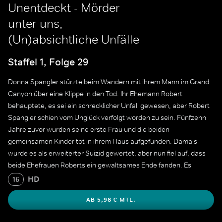
Unentdeckt - Mörder
unter uns,
(Un)absichtliche Unfälle
Staffel 1, Folge 29
Donna Spangler stürzte beim Wandern mit ihrem Mann im Grand
Canyon über eine Klippe in den Tod. Ihr Ehemann Robert
behauptete, es sei ein schrecklicher Unfall gewesen, aber Robert
Spangler schien vom Unglück verfolgt worden zu sein. Fünfzehn
Jahre zuvor wurden seine erste Frau und die beiden
gemeinsamen Kinder tot in ihrem Haus aufgefunden. Damals
wurde es als erweiterter Suizid gewertet, aber nun fiel auf, dass
beide Ehefrauen Roberts ein gewaltsames Ende fanden. Es
tauchte die Frage auf, ob Robert einfach nur Pech hatte oder ob
HD
16
etwas Finsteres im Gange war.
AB 5,98 € MTL.