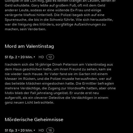
Golfspiel in die Luft flog, gab es keinen Mangel an Leuten, denen er
Geld schuldete. Gary lebte auf großem Fuß, oft mit dem Geld
anderer Leute, sodass er eine wütende Ex-Frau und einige
verärgerte Mafiosi hinterließ. Die Polizei begab sich auf eine
Spurensuche, die bis in die Schweiz führte. Wie sich herausstellte,
war die Neigung des Mörders, sorgfältige Aufzeichnungen zu
machen, sein Verderben.
Mord am Valentinstag
S
1
Ep.
2
•
20
Min.
•
HD
12
Nachdem sich die 16-jährige Dinah Peterson am Valentinstag aus
dem Haus geschlichen hatte, um ihren Freund zu sehen, kam sie
nie wieder nach Hause. Ihr Vater fand sie im Garten mit einem
Messer im Rücken, und die Polizei musste herausfinden, wer auf
das beliebte Mädchen eingestochen hatte. Die Ermittler befragten
mehrere Verdächtige, die Zugang zur Mordwaffe hatten, aber ohne
Motiv blieb der Fall jahrelang ungelöst. Er wurde erst neu
aufgerollt, als ein cleverer Detective die Verdächtigen in einem
ganz neuen Licht betrachtete.
Mörderische Geheimnisse
S
1
Ep.
3
•
20
Min.
•
HD
16