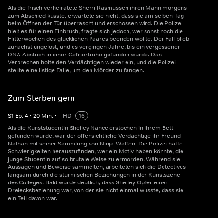
Als die frisch verheiratete Sherri Rasmussen ihren Mann morgens
zum Abschied küsste, erwartete sie nicht, dass sie am selben Tag
beim Öffnen der Tür überrascht und erschossen wird. Die Polizei
hielt es für einen Einbruch, fragte sich jedoch, wer sonst noch die
Flitterwochen des glücklichen Paares beenden wollte. Der Fall blieb
zunächst ungelöst, und es vergingen Jahre, bis ein vergessener
DNA-Abstrich in einer Gefriertruhe gefunden wurde. Das
Verbrechen holte den Verdächtigen wieder ein, und die Polizei
stellte eine listige Falle, um den Mörder zu fangen.
Zum Sterben gern
S
1
Ep.
4
•
20
Min.
•
HD
16
Als die Kunststudentin Shelley Nance erstochen in ihrem Bett
gefunden wurde, war der offensichtliche Verdächtige ihr Freund
Nathan mit seiner Sammlung von Ninja-Waffen. Die Polizei hatte
Schwierigkeiten herauszufinden, wer ein Motiv haben könnte, die
junge Studentin auf so brutale Weise zu ermorden. Während sie
Aussagen und Beweise sammelten, arbeiteten sich die Detectives
langsam durch die stürmischen Beziehungen in der Kunstszene
des Colleges. Bald wurde deutlich, dass Shelley Opfer einer
Dreiecksbeziehung war, von der sie nicht einmal wusste, dass sie
ein Teil davon war.