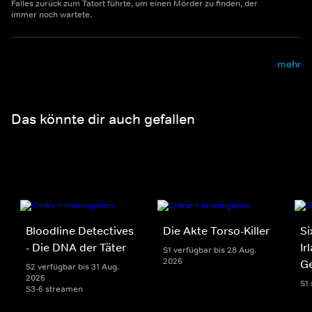
Falles zurück zum Tatort führte, um einen Mörder zu finden, der
immer noch wartete.
mehr
Das könnte dir auch gefallen
Bloodline Detectives
Die Akte Torso-Killer
Si
- Die DNA der Täter
Ir
S1 verfügbar bis 28 Aug.
2026
G
S2 verfügbar bis 31 Aug.
2026
S1
S3-6 streamen