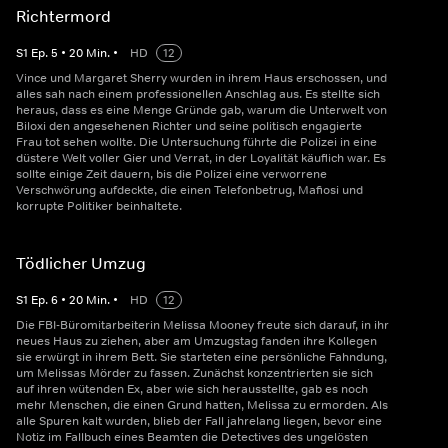
Richtermord
S
1
Ep.
5
•
20
Min.
•
HD
12
Vince und Margaret Sherry wurden in ihrem Haus erschossen, und
alles sah nach einem professionellen Anschlag aus. Es stellte sich
heraus, dass es eine Menge Gründe gab, warum die Unterwelt von
Biloxi den angesehenen Richter und seine politisch engagierte
Frau tot sehen wollte. Die Untersuchung führte die Polizei in eine
düstere Welt voller Gier und Verrat, in der Loyalität käuflich war. Es
sollte einige Zeit dauern, bis die Polizei eine verworrene
Verschwörung aufdeckte, die einen Telefonbetrug, Mafiosi und
korrupte Politiker beinhaltete.
Tödlicher Umzug
S
1
Ep.
6
•
20
Min.
•
HD
12
Die FBI-Büromitarbeiterin Melissa Mooney freute sich darauf, in ihr
neues Haus zu ziehen, aber am Umzugstag fanden ihre Kollegen
sie erwürgt in ihrem Bett. Sie starteten eine persönliche Fahndung,
um Melissas Mörder zu fassen. Zunächst konzentrierten sie sich
auf ihren wütenden Ex, aber wie sich herausstellte, gab es noch
mehr Menschen, die einen Grund hatten, Melissa zu ermorden. Als
alle Spuren kalt wurden, blieb der Fall jahrelang liegen, bevor eine
Notiz im Fallbuch eines Beamten die Detectives des ungelösten