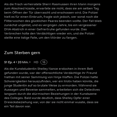
Als die frisch verheiratete Sherri Rasmussen ihren Mann morgens
zum Abschied küsste, erwartete sie nicht, dass sie am selben Tag
beim Öffnen der Tür überrascht und erschossen wird. Die Polizei
hielt es für einen Einbruch, fragte sich jedoch, wer sonst noch die
Flitterwochen des glücklichen Paares beenden wollte. Der Fall blieb
zunächst ungelöst, und es vergingen Jahre, bis ein vergessener
DNA-Abstrich in einer Gefriertruhe gefunden wurde. Das
Verbrechen holte den Verdächtigen wieder ein, und die Polizei
stellte eine listige Falle, um den Mörder zu fangen.
Zum Sterben gern
S
1
Ep.
4
•
20
Min.
•
HD
16
Als die Kunststudentin Shelley Nance erstochen in ihrem Bett
gefunden wurde, war der offensichtliche Verdächtige ihr Freund
Nathan mit seiner Sammlung von Ninja-Waffen. Die Polizei hatte
Schwierigkeiten herauszufinden, wer ein Motiv haben könnte, die
junge Studentin auf so brutale Weise zu ermorden. Während sie
Aussagen und Beweise sammelten, arbeiteten sich die Detectives
langsam durch die stürmischen Beziehungen in der Kunstszene
des Colleges. Bald wurde deutlich, dass Shelley Opfer einer
Dreiecksbeziehung war, von der sie nicht einmal wusste, dass sie
ein Teil davon war.