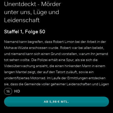
Unentdeckt - Mörder
unter uns, Lüge und
Leidenschaft
Staffel 1, Folge 50
Niemand kann begreifen, dass Robert Limon bei der Arbeit in der
Mohave-Wüste erschossen wurde. Robert war bei allen beliebt,
und niemand kann sich einen Grund vorstellen, warum ihn jemand
tot sehen wollte. Die Polizei erhält eine Spur, als sie sich die
Videoüberwachung ansieht, die einen hinkenden Mann in einem
langen Mantel zeigt, der auf den Tatort zuläuft, sowie ein
unidentifiziertes Motorrad. Im Laufe der Ermittlungen entdecken
sie, dass die Gemeinde voller geheimer Leidenschaften und Lügen
ist, und dass jemand, der Robert nahesteht, einen sehr intimen
HD
16
Grund hatte, ihn tot sehen zu wollen.
AB 5,98 € MTL.