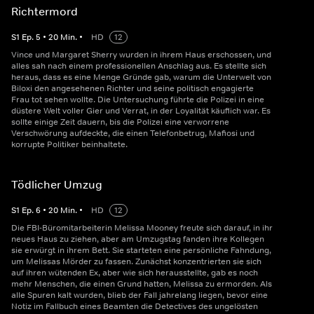
Richtermord
S
1
Ep.
5
•
20
Min.
•
HD
12
Vince und Margaret Sherry wurden in ihrem Haus erschossen, und
alles sah nach einem professionellen Anschlag aus. Es stellte sich
heraus, dass es eine Menge Gründe gab, warum die Unterwelt von
Biloxi den angesehenen Richter und seine politisch engagierte
Frau tot sehen wollte. Die Untersuchung führte die Polizei in eine
düstere Welt voller Gier und Verrat, in der Loyalität käuflich war. Es
sollte einige Zeit dauern, bis die Polizei eine verworrene
Verschwörung aufdeckte, die einen Telefonbetrug, Mafiosi und
korrupte Politiker beinhaltete.
Tödlicher Umzug
S
1
Ep.
6
•
20
Min.
•
HD
12
Die FBI-Büromitarbeiterin Melissa Mooney freute sich darauf, in ihr
neues Haus zu ziehen, aber am Umzugstag fanden ihre Kollegen
sie erwürgt in ihrem Bett. Sie starteten eine persönliche Fahndung,
um Melissas Mörder zu fassen. Zunächst konzentrierten sie sich
auf ihren wütenden Ex, aber wie sich herausstellte, gab es noch
mehr Menschen, die einen Grund hatten, Melissa zu ermorden. Als
alle Spuren kalt wurden, blieb der Fall jahrelang liegen, bevor eine
Notiz im Fallbuch eines Beamten die Detectives des ungelösten