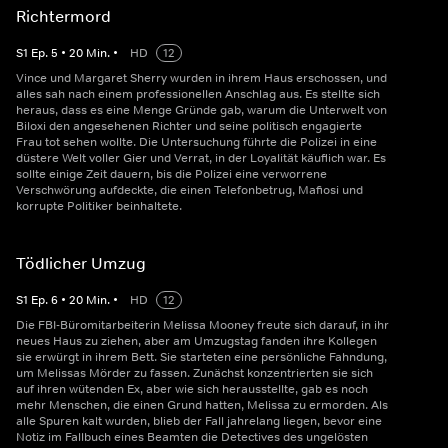
Richtermord
S
1
Ep.
5
•
20
Min.
•
HD
12
Vince und Margaret Sherry wurden in ihrem Haus erschossen, und
alles sah nach einem professionellen Anschlag aus. Es stellte sich
heraus, dass es eine Menge Gründe gab, warum die Unterwelt von
Biloxi den angesehenen Richter und seine politisch engagierte
Frau tot sehen wollte. Die Untersuchung führte die Polizei in eine
düstere Welt voller Gier und Verrat, in der Loyalität käuflich war. Es
sollte einige Zeit dauern, bis die Polizei eine verworrene
Verschwörung aufdeckte, die einen Telefonbetrug, Mafiosi und
korrupte Politiker beinhaltete.
Tödlicher Umzug
S
1
Ep.
6
•
20
Min.
•
HD
12
Die FBI-Büromitarbeiterin Melissa Mooney freute sich darauf, in ihr
neues Haus zu ziehen, aber am Umzugstag fanden ihre Kollegen
sie erwürgt in ihrem Bett. Sie starteten eine persönliche Fahndung,
um Melissas Mörder zu fassen. Zunächst konzentrierten sie sich
auf ihren wütenden Ex, aber wie sich herausstellte, gab es noch
mehr Menschen, die einen Grund hatten, Melissa zu ermorden. Als
alle Spuren kalt wurden, blieb der Fall jahrelang liegen, bevor eine
Notiz im Fallbuch eines Beamten die Detectives des ungelösten