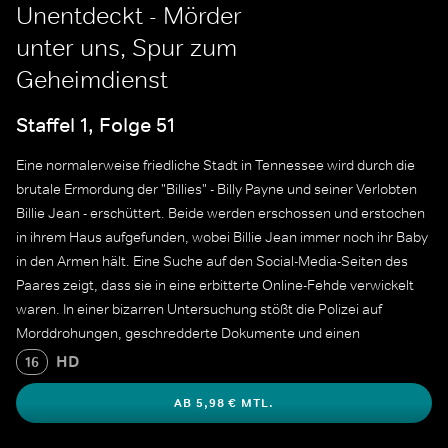
Unentdeckt - Mörder
unter uns, Spur zum
Geheimdienst
Staffel 1, Folge 51
Eine normalerweise friedliche Stadt in Tennessee wird durch die
brutale Ermordung der "Billies" - Billy Payne und seiner Verlobten
Billie Jean - erschüttert. Beide werden erschossen und erstochen
in ihrem Haus aufgefunden, wobei Billie Jean immer noch ihr Baby
in den Armen hält. Eine Suche auf den Social-Media-Seiten des
Paares zeigt, dass sie in eine erbitterte Online-Fehde verwickelt
waren. In einer bizarren Untersuchung stößt die Polizei auf
Morddrohungen, geschredderte Dokumente und einen
mysteriösen CIA-Agenten.
HD
16
AB 5,98 € MTL.