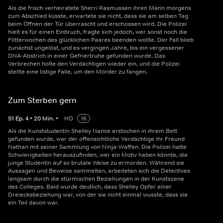
Als die frisch verheiratete Sherri Rasmussen ihren Mann morgens
zum Abschied küsste, erwartete sie nicht, dass sie am selben Tag
beim Öffnen der Tür überrascht und erschossen wird. Die Polizei
hielt es für einen Einbruch, fragte sich jedoch, wer sonst noch die
Flitterwochen des glücklichen Paares beenden wollte. Der Fall blieb
zunächst ungelöst, und es vergingen Jahre, bis ein vergessener
DNA-Abstrich in einer Gefriertruhe gefunden wurde. Das
Verbrechen holte den Verdächtigen wieder ein, und die Polizei
stellte eine listige Falle, um den Mörder zu fangen.
Zum Sterben gern
S
1
Ep.
4
•
20
Min.
•
HD
16
Als die Kunststudentin Shelley Nance erstochen in ihrem Bett
gefunden wurde, war der offensichtliche Verdächtige ihr Freund
Nathan mit seiner Sammlung von Ninja-Waffen. Die Polizei hatte
Schwierigkeiten herauszufinden, wer ein Motiv haben könnte, die
junge Studentin auf so brutale Weise zu ermorden. Während sie
Aussagen und Beweise sammelten, arbeiteten sich die Detectives
langsam durch die stürmischen Beziehungen in der Kunstszene
des Colleges. Bald wurde deutlich, dass Shelley Opfer einer
Dreiecksbeziehung war, von der sie nicht einmal wusste, dass sie
ein Teil davon war.