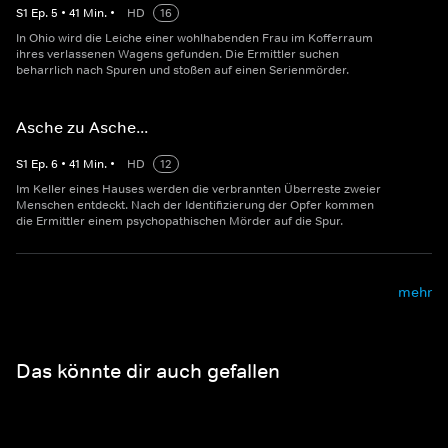
S
1
Ep.
5
•
41
Min.
•
HD
16
In Ohio wird die Leiche einer wohlhabenden Frau im Kofferraum
ihres verlassenen Wagens gefunden. Die Ermittler suchen
beharrlich nach Spuren und stoßen auf einen Serienmörder.
Asche zu Asche...
S
1
Ep.
6
•
41
Min.
•
HD
12
Im Keller eines Hauses werden die verbrannten Überreste zweier
Menschen entdeckt. Nach der Identifizierung der Opfer kommen
die Ermittler einem psychopathischen Mörder auf die Spur.
mehr
Das könnte dir auch gefallen