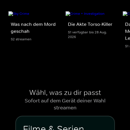
Was nach dem Mord
Die Akte Torso-Killer
Da
geschah
Mo
S1 verfügbar bis 28 Aug.
2026
Le
S2 streamen
S1
Wähl, was zu dir passt
Sofort auf dem Gerät deiner Wahl
streamen
Filme & Serien