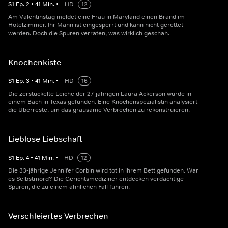
S
1
Ep.
2
•
41
Min.
•
HD
12
Am Valentinstag meldet eine Frau in Maryland einen Brand im
Hotelzimmer. Ihr Mann ist eingesperrt und kann nicht gerettet
werden. Doch die Spuren verraten, was wirklich geschah.
Knochenkiste
S
1
Ep.
3
•
41
Min.
•
HD
16
Die zerstückelte Leiche der 27-jährigen Laura Ackerson wurde in
einem Bach in Texas gefunden. Eine Knochenspezialistin analysiert
die Überreste, um das grausame Verbrechen zu rekonstruieren.
Lieblose Liebschaft
S
1
Ep.
4
•
41
Min.
•
HD
12
Die 33-jährige Jennifer Corbin wird tot in ihrem Bett gefunden. War
es Selbstmord? Die Gerichtsmediziner entdecken verdächtige
Spuren, die zu einem ähnlichen Fall führen.
Verschleiertes Verbrechen