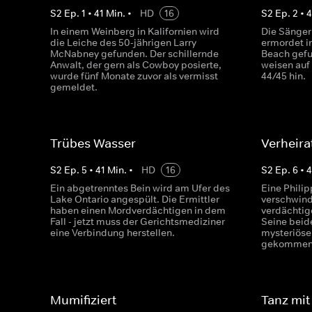
S
2
Ep.
1
•
41
Min.
•
HD
16
S
2
Ep.
2
•
4
In einem Weinberg in Kalifornien wird
Die Sänger
die Leiche des 50-jährigen Larry
ermordet i
McNabney gefunden. Der schillernde
Beach gefu
Anwalt, der gern als Cowboy posierte,
weisen auf
wurde fünf Monate zuvor als vermisst
44/45 hin.
gemeldet.
Trübes Wasser
Verheira
S
2
Ep.
5
•
41
Min.
•
HD
16
S
2
Ep.
6
•
4
Ein abgetrenntes Bein wird am Ufer des
Eine Philip
Lake Ontario angespült. Die Ermittler
verschwinde
haben einen Mordverdächtigen in dem
verdächtig
Fall - jetzt muss der Gerichtsmediziner
Seine beid
eine Verbindung herstellen.
mysteriös
gekommen
Mumifiziert
Tanz mit