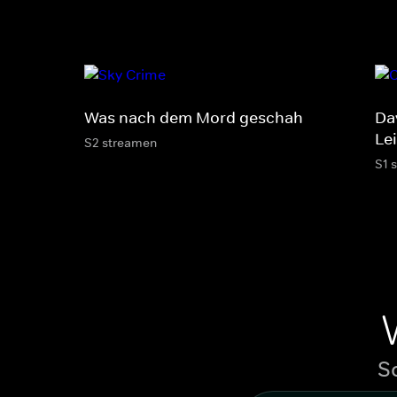
Was nach dem Mord geschah
Dav
Le
S2 streamen
S1 
S