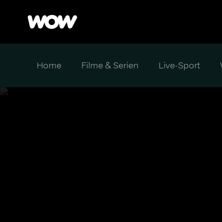
Home
Filme & Serien
Live-Sport