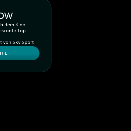
WOW
ch dem Kino.
ekrönte Top-
t von Sky Sport
MTL.