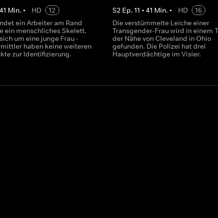
41
Min.
•
HD
12
S
2
Ep.
11
•
41
Min.
•
HD
16
findet ein Arbeiter am Rand
Die verstümmelte Leiche einer
e ein menschliches Skelett.
Transgender-Frau wird in einem T
sich um eine junge Frau -
der Nähe von Cleveland in Ohio
rmittler haben keine weiteren
gefunden. Die Polizei hat drei
te zur Identifizierung.
Hauptverdächtige im Visier.