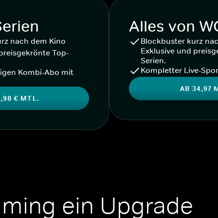
Serien
Alles von 
urz nach dem Kino
Blockbuster kurz na
Exklusive und preisg
preisgekrönte Top-
Serien.
Kompletter Live-Spor
igen Kombi-Abo mit
AB 34,97 
,98 € MTL.
aming ein Upgrade