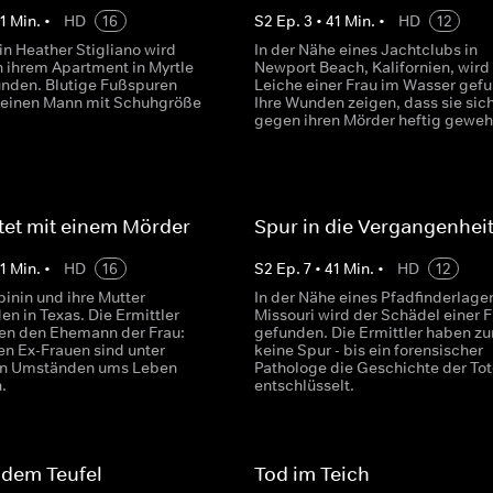
1
Min.
•
HD
16
S
2
Ep.
3
•
41
Min.
•
HD
12
in Heather Stigliano wird
In der Nähe eines Jachtclubs in
n ihrem Apartment in Myrtle
Newport Beach, Kalifornien, wird
nden. Blutige Fußspuren
Leiche einer Frau im Wasser gef
 einen Mann mit Schuhgröße
Ihre Wunden zeigen, dass sie sic
gegen ihren Mörder heftig gewehr
tet mit einem Mörder
Spur in die Vergangenhei
1
Min.
•
HD
16
S
2
Ep.
7
•
41
Min.
•
HD
12
pinin und ihre Mutter
In der Nähe eines Pfadfinderlager
n in Texas. Die Ermittler
Missouri wird der Schädel einer F
en den Ehemann der Frau:
gefunden. Die Ermittler haben z
en Ex-Frauen sind unter
keine Spur - bis ein forensischer
en Umständen ums Leben
Pathologe die Geschichte der To
.
entschlüsselt.
 dem Teufel
Tod im Teich