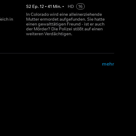
S
2
Ep.
12
•
41
Min.
•
HD
16
In Colorado wird eine alleinerziehende
eich in
Mutter ermordet aufgefunden. Sie hatte
einen gewalttätigen Freund - ist er auch
der Mörder? Die Polizei stößt auf einen
weiteren Verdächtigen.
mehr