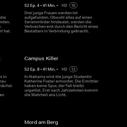
S
2
Ep.
4
•
41
Min.
•
HD
16
Drei junge Frauen werden tot
 die
aufgefunden. Obwohl alles auf einen
unden.
Serienmörder hindeutet, werden die
h
Verbrechen erst durch den Bericht eines
t hat.
Bestatters in Verbindung gebracht.
t
Campus-Killer
S
2
Ep.
8
•
41
Min.
•
HD
12
s in
In Alabama wird die junge Studentin
rau
Katherine Foster ermordet. Die Ermittler
unächst
haben keine Spur, der Fall bleibt
ungelöst. Erst nach Jahrzehnten kommt
ten
die Wahrheit ans Licht.
Mord am Berg