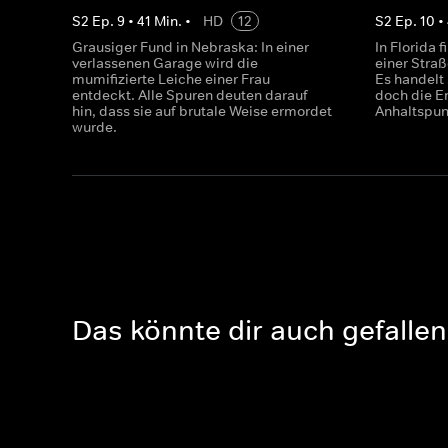
S
2
Ep.
9
•
41
Min.
•
HD
12
S
2
Ep.
10
•
Grausiger Fund in Nebraska: In einer
In Florida 
verlassenen Garage wird die
einer Straß
mumifizierte Leiche einer Frau
Es handelt 
entdeckt. Alle Spuren deuten darauf
doch die E
hin, dass sie auf brutale Weise ermordet
Anhaltspunk
wurde.
Das könnte dir auch gefallen